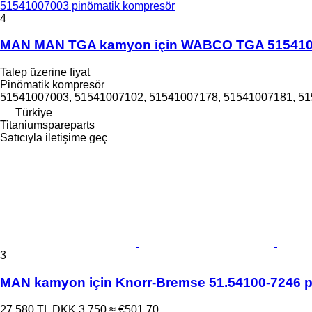
51541007003 pinömatik kompresör
4
MAN MAN TGA kamyon için WABCO TGA 5154100
Talep üzerine fiyat
Pinömatik kompresör
51541007003, 51541007102, 51541007178, 51541007181, 5154
Türkiye
Titaniumspareparts
Satıcıyla iletişime geç
3
MAN kamyon için Knorr-Bremse 51.54100-7246 
27.580 TL
DKK 3.750
≈ €501,70