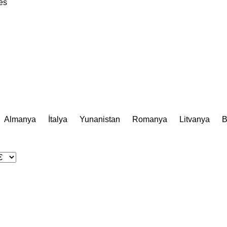
es
Almanya
İtalya
Yunanistan
Romanya
Litvanya
B