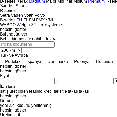
D-series
Kerax
Magnum
Major
Midliner
Midlum
Premium
T-seri
Sanden
Scania
R-series
Setra
Vaden
Voith
Volvo
B-series
FH
FL
FM
FMX
VNL
WABCO
Welgro
ZF Lenksysteme
hepsini göster
Bulunduğu yer
Belirli bir mesafe dahilinde ara
Türkiye
Avrupa
Portekiz
İspanya
Danimarka
Polonya
Hollanda
hepsini göster
hepsini göster
Fiyat
–
İlan türü
satış
üreticiden
leasing
kredi
taksitle
takas
takas
hepsini göster
Durum
yeni
2.el
kusurlu
yenilenmiş
hepsini göster
Üretim tarihi