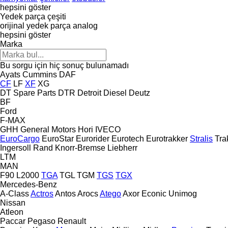
hepsini göster
Yedek parça çeşiti
orijinal yedek parça
analog
hepsini göster
Marka
Bu sorgu için hiç sonuç bulunamadı
Ayats
Cummins
DAF
CF
LF
XF
XG
DT Spare Parts
DTR
Detroit Diesel
Deutz
BF
Ford
F-MAX
GHH
General Motors
Hori
IVECO
EuroCargo
EuroStar
Eurorider
Eurotech
Eurotrakker
Stralis
Tra
Ingersoll Rand
Knorr-Bremse
Liebherr
LTM
MAN
F90
L2000
TGA
TGL
TGM
TGS
TGX
Mercedes-Benz
A-Class
Actros
Antos
Arocs
Atego
Axor
Econic
Unimog
Nissan
Atleon
Paccar
Pegaso
Renault