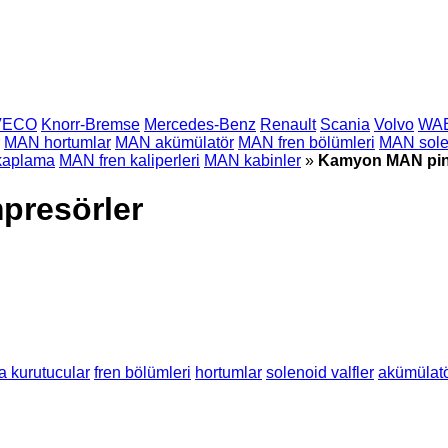
VECO
Knorr-Bremse
Mercedes-Benz
Renault
Scania
Volvo
WA
MAN hortumlar
MAN akümülatör
MAN fren bölümleri
MAN solen
aplama
MAN fren kaliperleri
MAN kabinler
»
Kamyon MAN pin
resörler
a kurutucular
fren bölümleri
hortumlar
solenoid valfler
akümülat