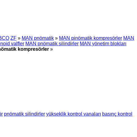
BCO
ZF
»
MAN pnömatik
»
MAN pinömatik kompresörler
MAN
oid valfler
MAN pnömatik silindirler
MAN yönetim blokları
ömatik kompresörler
»
ör
pnömatik silindirler
yükseklik kontrol vanaları
basınç kontrol