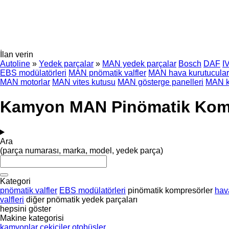
İlan verin
Autoline
»
Yedek parçalar
»
MAN yedek parçalar
Bosch
DAF
I
EBS modülatörleri
MAN pnömatik valfler
MAN hava kurutucular
MAN motorlar
MAN vites kutusu
MAN gösterge panelleri
MAN k
Kamyon MAN Pinömatik Komp
Ara
(parça numarası, marka, model, yedek parça)
Kategori
pnömatik valfler
EBS modülatörleri
pinömatik kompresörler
hav
valfleri
diğer pnömatik yedek parçaları
hepsini göster
Makine kategorisi
kamyonlar
çekiciler
otobüsler