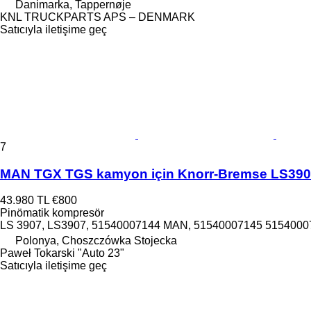
Danimarka, Tappernøje
KNL TRUCKPARTS APS – DENMARK
Satıcıyla iletişime geç
7
MAN TGX TGS kamyon için Knorr-Bremse LS390
43.980 TL
€800
Pinömatik kompresör
LS 3907, LS3907, 51540007144 MAN, 51540007145 515400
Polonya, Choszczówka Stojecka
Paweł Tokarski "Auto 23"
Satıcıyla iletişime geç