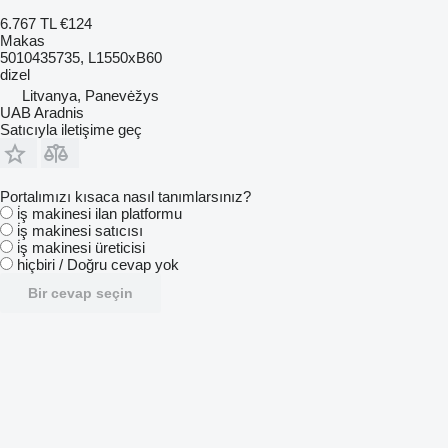
6.767 TL
€124
Makas
5010435735, L1550xB60
dizel
Litvanya, Panevėžys
UAB Aradnis
Satıcıyla iletişime geç
Portalımızı kısaca nasıl tanımlarsınız?
i̇ş makinesi ilan platformu
i̇ş makinesi satıcısı
i̇ş makinesi üreticisi
hiçbiri / Doğru cevap yok
Bir cevap seçin