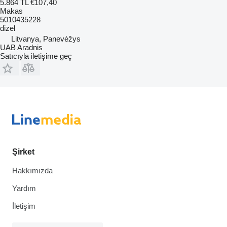
5.864 TL
€107,40
Makas
5010435228
dizel
Litvanya, Panevėžys
UAB Aradnis
Satıcıyla iletişime geç
Şirket
Hakkımızda
Yardım
İletişim