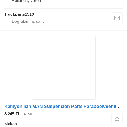
Hollanda, Vuren
Truckparts1919
Kamyon için MAN Suspension Parts Paraboolveer 81434026324 makas
8.245 TL
€150
Makas