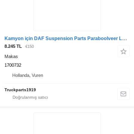
Kamyon için DAF Suspension Parts Paraboolveer LF 55 1700732 makas
8.245 TL
€150
Makas
1700732
Hollanda, Vuren
Truckparts1919