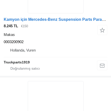
Kamyon için Mercedes-Benz Suspension Parts Paraboolveer 0003200902 makas
8.245 TL
€150
Makas
0003200902
Hollanda, Vuren
Truckparts1919