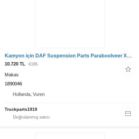
Kamyon için DAF Suspension Parts Paraboolveer XF 1890046 makas
10.720 TL
€195
Makas
1890046
Hollanda, Vuren
Truckparts1919