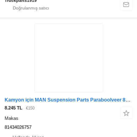
Truckparts1919
Kamyon için MAN Suspension Parts Paraboolveer 81434026757 makas
8.245 TL
€150
Makas
81434026757