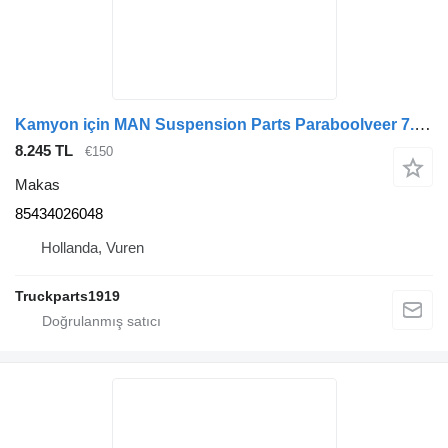
Kamyon için MAN Suspension Parts Paraboolveer 7.5T TGM 85434026048 makas
8.245 TL
€150
Makas
85434026048
Hollanda, Vuren
Truckparts1919