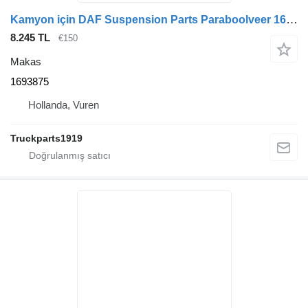
Kamyon için DAF Suspension Parts Paraboolveer 1693875 makas
8.245 TL
€150
Makas
1693875
Hollanda, Vuren
Truckparts1919