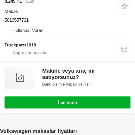
8.245 TL
€150
Makas
5010557731
Hollanda, Vuren
Truckparts1919
Makine veya araç mı
satıyorsunuz?
Bunu bizimle yapabilirsiniz!
İlan verin
Volkswagen makaslar fiyatları