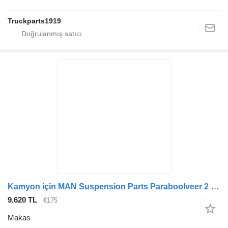
Truckparts1919
Kamyon için MAN Suspension Parts Paraboolveer 2 blads 81434026329 makas
9.620 TL
€175
Makas