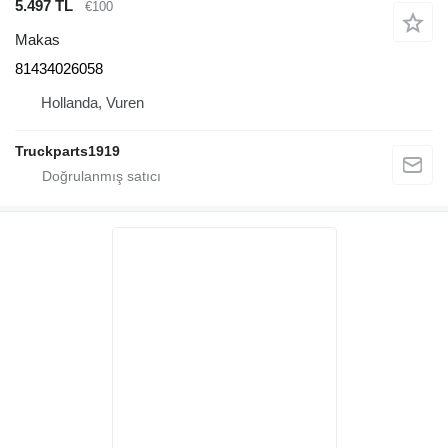
5.497 TL
€100
Makas
81434026058
Hollanda, Vuren
Truckparts1919