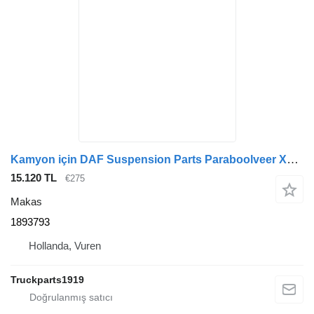
Kamyon için DAF Suspension Parts Paraboolveer XF 106 1893793 makas
15.120 TL
€275
Makas
1893793
Hollanda, Vuren
Truckparts1919