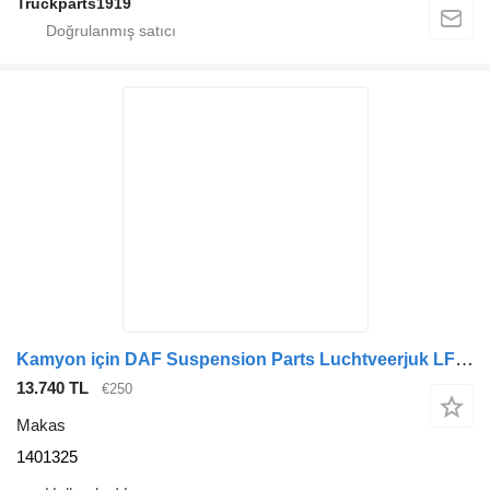
Truckparts1919
Kamyon için DAF Suspension Parts Luchtveerjuk LF 1401325 makas
13.740 TL
€250
Makas
1401325