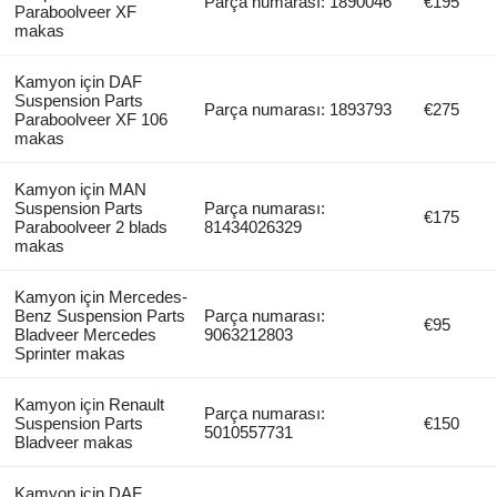
Parça numarası: 1890046
€195
Paraboolveer XF
makas
Kamyon için DAF
Suspension Parts
Parça numarası: 1893793
€275
Paraboolveer XF 106
makas
Kamyon için MAN
Suspension Parts
Parça numarası:
€175
Paraboolveer 2 blads
81434026329
makas
Kamyon için Mercedes-
Benz Suspension Parts
Parça numarası:
€95
Bladveer Mercedes
9063212803
Sprinter makas
Kamyon için Renault
Parça numarası:
Suspension Parts
€150
5010557731
Bladveer makas
Kamyon için DAF