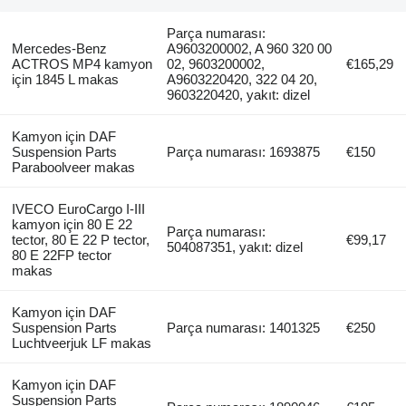
Parça numarası:
Mercedes-Benz
A9603200002, A 960 320 00
ACTROS MP4 kamyon
02, 9603200002,
€165,29
için 1845 L makas
A9603220420, 322 04 20,
9603220420, yakıt: dizel
Kamyon için DAF
Suspension Parts
Parça numarası: 1693875
€150
Paraboolveer makas
IVECO EuroCargo I-III
kamyon için 80 E 22
Parça numarası:
tector, 80 E 22 P tector,
€99,17
504087351, yakıt: dizel
80 E 22FP tector
makas
Kamyon için DAF
Suspension Parts
Parça numarası: 1401325
€250
Luchtveerjuk LF makas
Kamyon için DAF
Suspension Parts