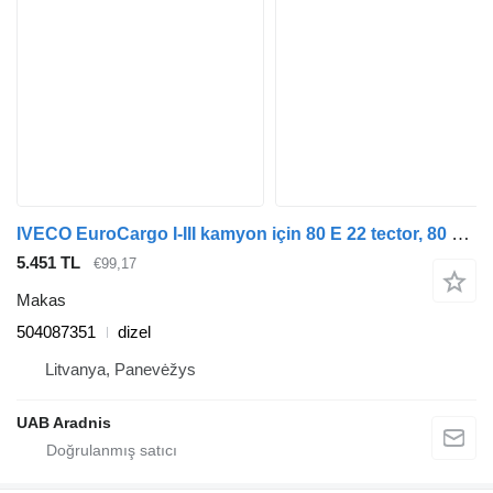
IVECO EuroCargo I-III kamyon için 80 E 22 tector, 80 E 22 P tector, 80 E 22FP tector 504087351 makas
5.451 TL
€99,17
Makas
504087351
dizel
Litvanya, Panevėžys
UAB Aradnis