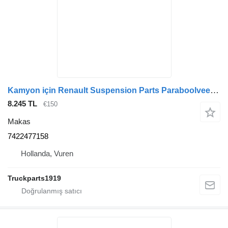
Kamyon için Renault Suspension Parts Paraboolveer 7422477158 makas
8.245 TL
€150
Makas
7422477158
Hollanda, Vuren
Truckparts1919