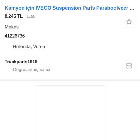
Kamyon için IVECO Suspension Parts Paraboolveer 41226736 makas
8.245 TL
€150
Makas
41226736
Hollanda, Vuren
Truckparts1919