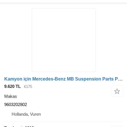
Kamyon için Mercedes-Benz MB Suspension Parts Paraboolveer MP4 9603202802 makas
9.620 TL
€175
Makas
9603202802
Hollanda, Vuren