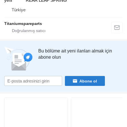
yeni
REAR LEAF SPRING
Türkiye
Titaniumspareparts
Bu bölüme ait yeni ilanları almak için
abone olun
Abone ol