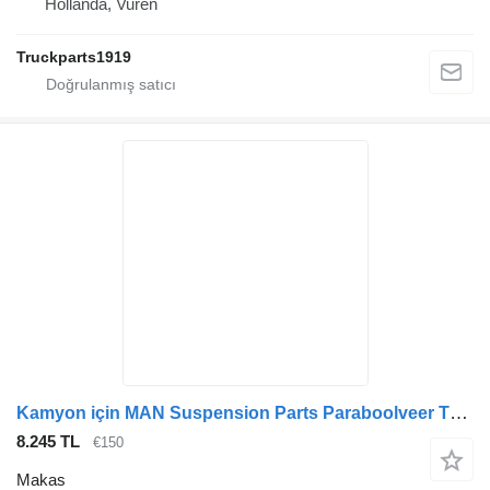
Hollanda, Vuren
Truckparts1919
Kamyon için MAN Suspension Parts Paraboolveer TGL 85434026004 makas
8.245 TL
€150
Makas