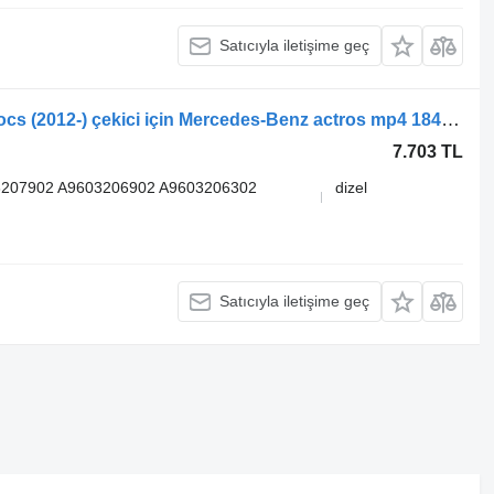
Satıcıyla iletişime geç
Mercedes-Benz Actros MP4 Antos Arocs (2012-) çekici için Mercedes-Benz actros mp4 1845 (01.13-) 33924600 makas
7.703 TL
3207902 A9603206902 A9603206302
dizel
Satıcıyla iletişime geç