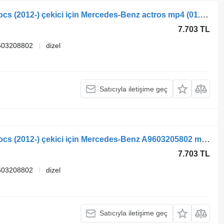
Mercedes-Benz Actros MP4 Antos Arocs (2012-) çekici için Mercedes-Benz actros mp4 (01.12-) A9603205802 makas
7.703 TL
603208802
dizel
Satıcıyla iletişime geç
Mercedes-Benz Actros MP4 Antos Arocs (2012-) çekici için Mercedes-Benz A9603205802 makas
7.703 TL
603208802
dizel
Satıcıyla iletişime geç