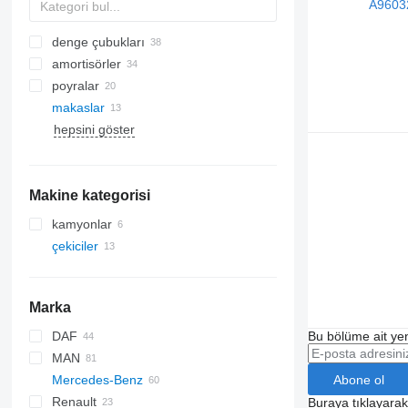
denge çubukları
amortisörler
poyralar
makaslar
hepsini göster
Makine kategorisi
kamyonlar
çekiciler
Marka
DAF
Bu bölüme ait yen
MAN
CF
EuroCargo
Abone ol
Mercedes-Benz
LF
Stralis
F90
Renault
XF
Trakker
L2000
Actros
Canter
Buraya tıklayara