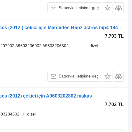
Satıcıyla iletişime geç
Mercedes-Benz Actros MP4 Antos Arocs (2012-) çekici için Mercedes-Benz actros mp4 1845 (01.12-) 33924600 makas
7.703 TL
3207902 A9603206902 A9603206302
dizel
Satıcıyla iletişime geç
cs (2012) çekici için A9603202802 makas
7.703 TL
603204602
dizel