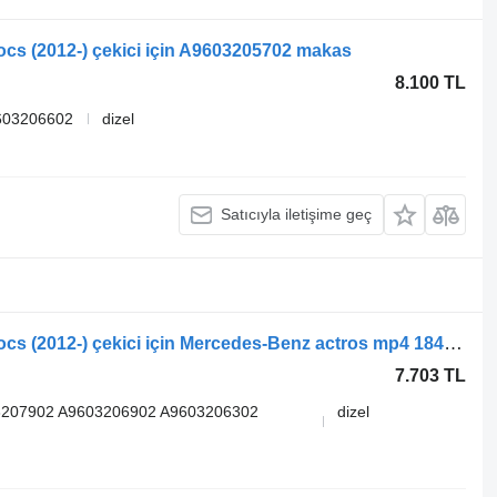
cs (2012-) çekici için A9603205702 makas
8.100 TL
603206602
dizel
Satıcıyla iletişime geç
Mercedes-Benz Actros MP4 Antos Arocs (2012-) çekici için Mercedes-Benz actros mp4 1845 (01.12-) 33924600 makas
7.703 TL
3207902 A9603206902 A9603206302
dizel