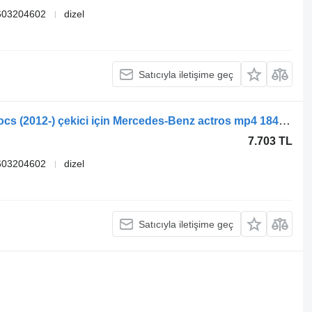
603204602
dizel
Satıcıyla iletişime geç
Mercedes-Benz Actros MP4 Antos Arocs (2012-) çekici için Mercedes-Benz actros mp4 1840 (01.12-) A9603202802 makas
7.703 TL
603204602
dizel
Satıcıyla iletişime geç