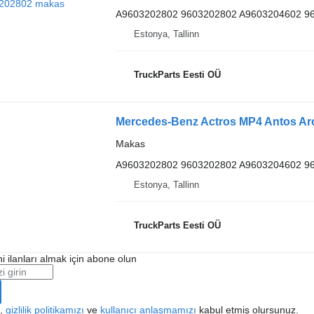
A9603202802 9603202802 A9603204602 9
Estonya, Tallinn
TruckParts Eesti OÜ
Makas
A9603202802 9603202802 A9603204602 9
Estonya, Tallinn
TruckParts Eesti OÜ
i ilanları almak için abone olun
k,
gizlilik politikamızı
ve
kullanıcı anlaşmamızı
kabul etmiş olursunuz.