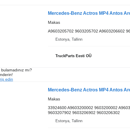
Mercedes-Benz Actros MP4 Antos Aro
Makas
A9603205702 9603205702 A9603206602 9
Estonya, Tallinn
TruckParts Eesti OÜ
ı bulamadınız mı?
önderin!
iş edin
Makas
33924600 A9603200002 9603200002 A960
9603207902 9603206902 9603206302
Estonya, Tallinn