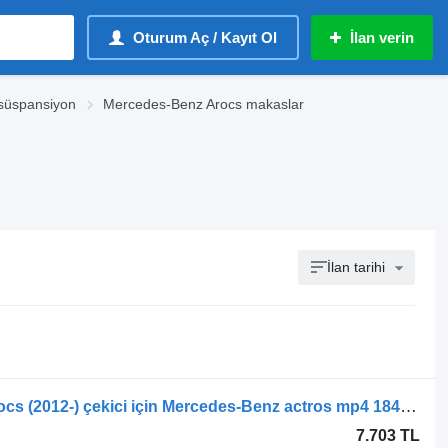
Oturum Aç / Kayıt Ol
İlan verin
süspansiyon
Mercedes-Benz Arocs makaslar
İlan tarihi
Mercedes-Benz Actros MP4 Antos Arocs (2012-) çekici için Mercedes-Benz actros mp4 1840 (01.12-) A9603202802 makas
7.703 TL