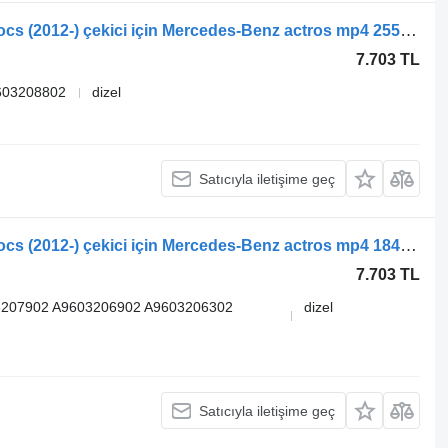
Mercedes-Benz Actros MP4 Antos Arocs (2012-) çekici için Mercedes-Benz actros mp4 2551 (01.12-) A9603205802 makas
7.703 TL
603208802
dizel
Satıcıyla iletişime geç
Mercedes-Benz Actros MP4 Antos Arocs (2012-) çekici için Mercedes-Benz actros mp4 1845 (01.12-) 33924600 makas
7.703 TL
3207902 A9603206902 A9603206302
dizel
Satıcıyla iletişime geç