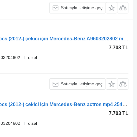
Satıcıyla iletişime geç
Mercedes-Benz Actros MP4 Antos Arocs (2012-) çekici için Mercedes-Benz A9603202802 makas
7.703 TL
603204602
dizel
Satıcıyla iletişime geç
Mercedes-Benz Actros MP4 Antos Arocs (2012-) çekici için Mercedes-Benz actros mp4 2545 (01.13-) A9603202802 makas
7.703 TL
603204602
dizel