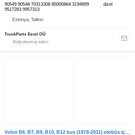
90549 90548 70313308 85000864 3194899
dizel
9517283 9957313
Estonya, Tallinn
TruckParts Eesti OÜ
Volvo B6, B7, B9, B10, B12 bus (1978-2011) otobüs için Haldex B12B (01.97-12.11) 90549 90548 klima kurutucu filtre