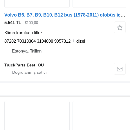
Volvo B6, B7, B9, B10, B12 bus (1978-2011) otobüs için Haldex B12B (01.97-12.11) 87282 klima kurutucu filtre
5.541 TL
€100,80
Klima kurutucu filtre
87282 70313304 3194898 9957312
dizel
Estonya, Tallinn
TruckParts Eesti OÜ