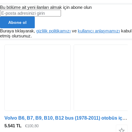
Bu bölüme ait yeni ilanları almak için abone olun
Abone ol
Buraya tıklayarak,
gizlilik politikamızı
ve
kullanıcı anlaşmamızı
kabul
etmiş olursunuz.
Volvo B6, B7, B9, B10, B12 bus (1978-2011) otobüs için Haldex B12M (01.99-) 87282 klima kurutucu filtre
5.541 TL
€100,80