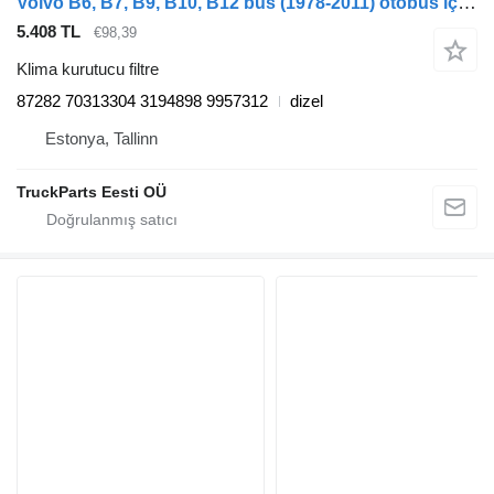
Volvo B6, B7, B9, B10, B12 bus (1978-2011) otobüs için Haldex B10M (01.78-12.03) 87282 klima kurutucu filtre
5.408 TL
€98,39
Klima kurutucu filtre
87282 70313304 3194898 9957312
dizel
Estonya, Tallinn
TruckParts Eesti OÜ