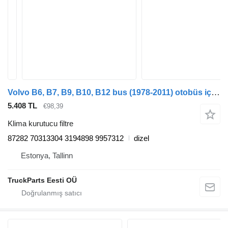
Volvo B6, B7, B9, B10, B12 bus (1978-2011) otobüs için Haldex B12B (01.97-12.11) 87282 klima kurutucu filtre
5.408 TL
€98,39
Klima kurutucu filtre
87282 70313304 3194898 9957312
dizel
Estonya, Tallinn
TruckParts Eesti OÜ