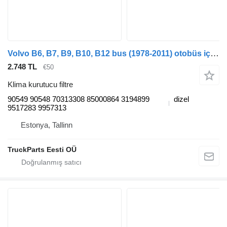
Volvo B6, B7, B9, B10, B12 bus (1978-2011) otobüs için Haldex B12B (01.97-12.11) 90549 90548 klima kurutucu filtre
2.748 TL
€50
Klima kurutucu filtre
90549 90548 70313308 85000864 3194899
dizel
9517283 9957313
Estonya, Tallinn
TruckParts Eesti OÜ