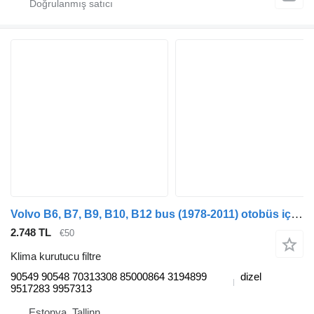
Volvo B6, B7, B9, B10, B12 bus (1978-2011) otobüs için Haldex B7R (01.97-) 90549 90548 klima kurutucu filtre
2.748 TL
€50
Klima kurutucu filtre
90549 90548 70313308 85000864 3194899
dizel
9517283 9957313
Estonya, Tallinn