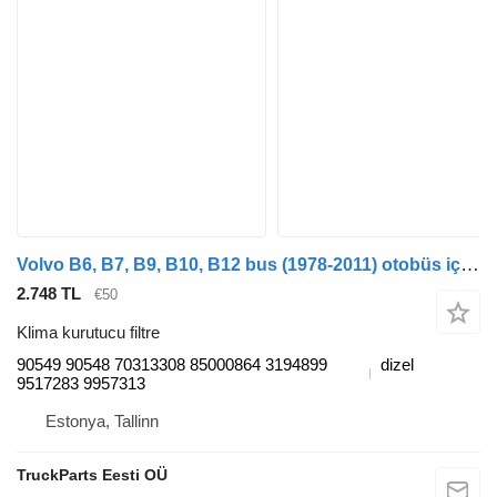
Volvo B6, B7, B9, B10, B12 bus (1978-2011) otobüs için Haldex B10M (01.78-12.03) 90549 90548 klima kurutucu filtre
2.748 TL
€50
Klima kurutucu filtre
90549 90548 70313308 85000864 3194899
dizel
9517283 9957313
Estonya, Tallinn
TruckParts Eesti OÜ