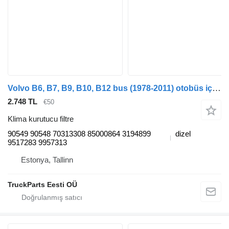
Volvo B6, B7, B9, B10, B12 bus (1978-2011) otobüs için Haldex B12B (01.97-12.11) 90549 90548 klima kurutucu filtre
2.748 TL
€50
Klima kurutucu filtre
90549 90548 70313308 85000864 3194899
dizel
9517283 9957313
Estonya, Tallinn
TruckParts Eesti OÜ