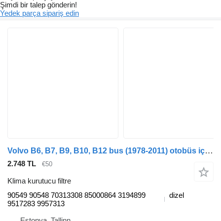
Şimdi bir talep gönderin!
Yedek parça sipariş edin
Volvo B6, B7, B9, B10, B12 bus (1978-2011) otobüs için Haldex B12B (01.97-12.11) 90549 90548 klima kurutucu filtre
2.748 TL
€50
Klima kurutucu filtre
90549 90548 70313308 85000864 3194899
dizel
9517283 9957313
Estonya, Tallinn