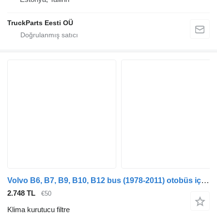
TruckParts Eesti OÜ
Volvo B6, B7, B9, B10, B12 bus (1978-2011) otobüs için Haldex B12B (01.97-12.11) 90549 90548 klima kurutucu filtre
2.748 TL
€50
Klima kurutucu filtre