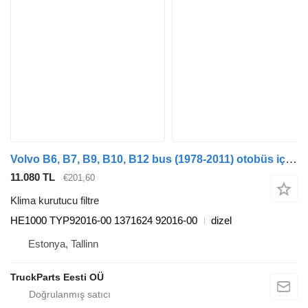
Volvo B6, B7, B9, B10, B12 bus (1978-2011) otobüs için Haldex B12M (01.99-) HE1000 klima kurutucu filtre
11.080 TL
€201,60
Klima kurutucu filtre
HE1000 TYP92016-00 1371624 92016-00
dizel
Estonya, Tallinn
TruckParts Eesti OÜ