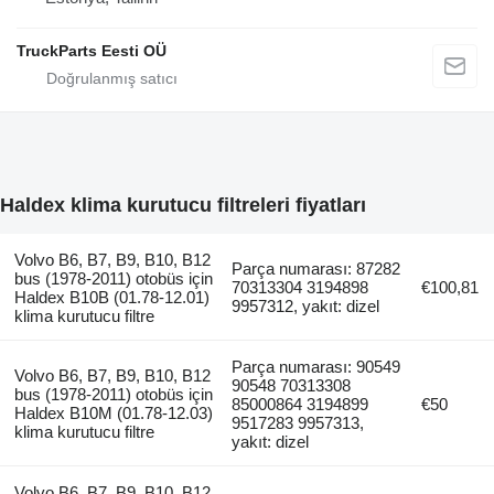
TruckParts Eesti OÜ
Haldex klima kurutucu filtreleri fiyatları
Volvo B6, B7, B9, B10, B12
Parça numarası: 87282
bus (1978-2011) otobüs için
70313304 3194898
€100,81
Haldex B10B (01.78-12.01)
9957312, yakıt: dizel
klima kurutucu filtre
Parça numarası: 90549
Volvo B6, B7, B9, B10, B12
90548 70313308
bus (1978-2011) otobüs için
85000864 3194899
€50
Haldex B10M (01.78-12.03)
9517283 9957313,
klima kurutucu filtre
yakıt: dizel
Volvo B6, B7, B9, B10, B12