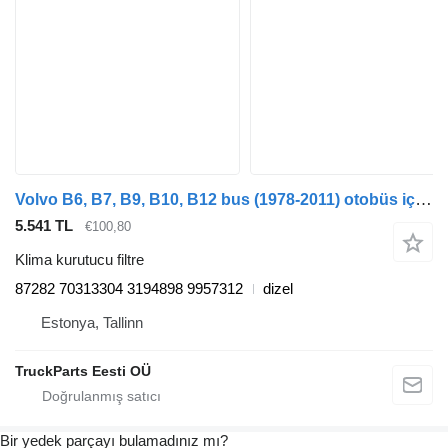
Volvo B6, B7, B9, B10, B12 bus (1978-2011) otobüs için Haldex B10B (01.78-12.01) 87282 klima kurutucu filtre
5.541 TL
€100,80
Klima kurutucu filtre
87282 70313304 3194898 9957312
dizel
Estonya, Tallinn
TruckParts Eesti OÜ
Bir yedek parçayı bulamadınız mı?