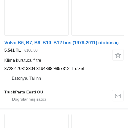
Volvo B6, B7, B9, B10, B12 bus (1978-2011) otobüs için Haldex B12B (01.97-12.11) 87282 klima kurutucu filtre
5.541 TL
€100,80
Klima kurutucu filtre
87282 70313304 3194898 9957312
dizel
Estonya, Tallinn
TruckParts Eesti OÜ