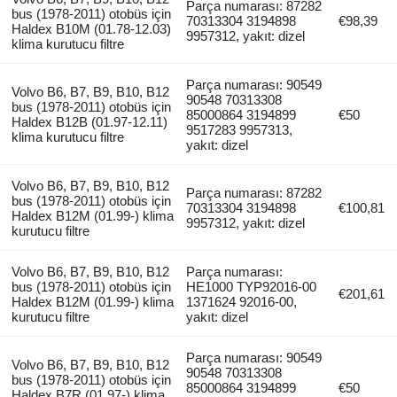
Parça numarası: 87282
bus (1978-2011) otobüs için
70313304 3194898
€98,39
Haldex B10M (01.78-12.03)
9957312, yakıt: dizel
klima kurutucu filtre
Parça numarası: 90549
Volvo B6, B7, B9, B10, B12
90548 70313308
bus (1978-2011) otobüs için
85000864 3194899
€50
Haldex B12B (01.97-12.11)
9517283 9957313,
klima kurutucu filtre
yakıt: dizel
Volvo B6, B7, B9, B10, B12
Parça numarası: 87282
bus (1978-2011) otobüs için
70313304 3194898
€100,81
Haldex B12M (01.99-) klima
9957312, yakıt: dizel
kurutucu filtre
Volvo B6, B7, B9, B10, B12
Parça numarası:
bus (1978-2011) otobüs için
HE1000 TYP92016-00
€201,61
Haldex B12M (01.99-) klima
1371624 92016-00,
kurutucu filtre
yakıt: dizel
Parça numarası: 90549
Volvo B6, B7, B9, B10, B12
90548 70313308
bus (1978-2011) otobüs için
85000864 3194899
€50
Haldex B7R (01.97-) klima