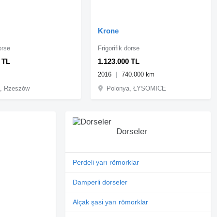
Krone
orse
Frigorifik dorse
 TL
1.123.000 TL
2016
740.000 km
a, Rzeszów
Polonya, ŁYSOMICE
Dorseler
Perdeli yarı römorklar
Damperli dorseler
Alçak şasi yarı römorklar