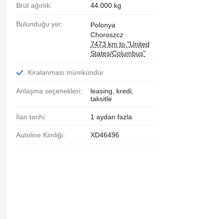
Brüt ağırlık:
44.000 kg
Bulunduğu yer:
Polonya
Choroszcz
7473 km to "United
States/Columbus"
Kiralanması mümkündür
Anlaşma seçenekleri:
leasing, kredi,
taksitle
İlan tarihi:
1 aydan fazla
Autoline Kimliği:
XD46496