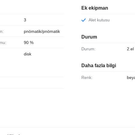
Ek ekipman
3
Alet kutusu
n:
pnömatik/pnömatik
Durum
umu:
90 %
Durum:
2.el
disk
Daha fazla bilgi
Renk:
bey