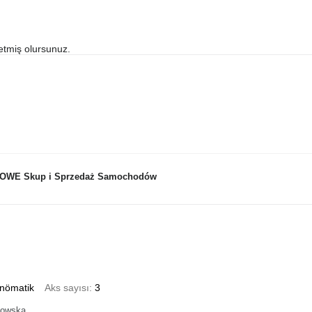
etmiş olursunuz.
WE Skup i Sprzedaż Samochodów
nömatik
Aks sayısı
3
nowska