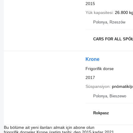
2015
Yük kapasitesi
26.800 k
Polonya, Rzeszów
CARS FOR ALL SPÓ
Krone
Frigorifik dorse
2017
Süspansiyon
pnömatik/p
Polonya, Bieszewo
Rokpasz
Bu bölüme ait yeni ilanları almak için abone olun
frigorifik dorseler
Krone
üretim tarihi: den 2015 kadar 2021