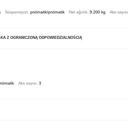
g
Süspansiyon
pnömatik/pnömatik
Net ağırlık
9.200 kg
Aks sayısı
ŁKA Z OGRANICZONĄ ODPOWIEDZIALNOŚCIĄ
nömatik
Aks sayısı
3