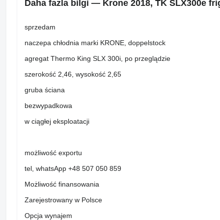
Daha fazla bilgi — Krone 2018, TK SLX300e frig
sprzedam
naczepa chłodnia marki KRONE, doppelstock
agregat Thermo King SLX 300i, po przeglądzie
szerokość 2,46, wysokość 2,65
gruba ściana
bezwypadkowa
w ciągłej eksploatacji
możliwość exportu
tel, whatsApp +48 507 050 859
Możliwość finansowania
Zarejestrowany w Polsce
Opcja wynajem