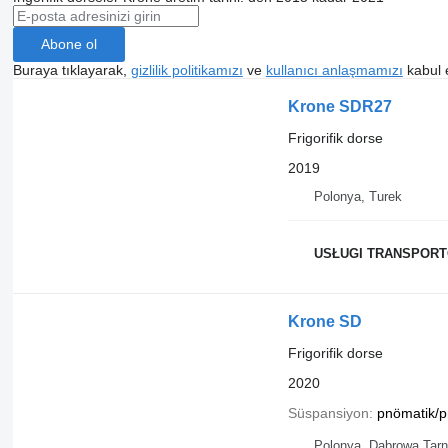
Abone ol
Buraya tıklayarak,
gizlilik politikamızı
ve
kullanıcı anlaşmamızı
kabul 
Krone SDR27
Frigorifik dorse
2019
Polonya, Turek
USŁUGI TRANSPORTO
Krone SD
Frigorifik dorse
2020
Süspansiyon
pnömatik/p
Polonya, Dąbrowa Tar