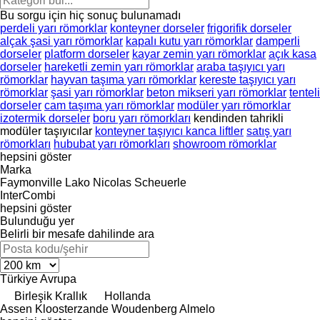
Bu sorgu için hiç sonuç bulunamadı
perdeli yarı römorklar
konteyner dorseler
frigorifik dorseler
alçak şasi yarı römorklar
kapalı kutu yarı römorklar
damperli
dorseler
platform dorseler
kayar zemin yarı römorklar
açık kasa
dorseler
hareketli zemin yarı römorklar
araba taşıyıcı yarı
römorklar
hayvan taşıma yarı römorklar
kereste taşıyıcı yarı
römorklar
şasi yarı römorklar
beton mikseri yarı römorklar
tenteli
dorseler
cam taşıma yarı römorklar
modüler yarı römorklar
izotermik dorseler
boru yarı römorkları
kendinden tahrikli
modüler taşıyıcılar
konteyner taşıyıcı kanca liftler
satış yarı
römorkları
hububat yarı römorkları
showroom römorklar
hepsini göster
Marka
Faymonville
Lako
Nicolas
Scheuerle
InterCombi
hepsini göster
Bulunduğu yer
Belirli bir mesafe dahilinde ara
Türkiye
Avrupa
Birleşik Krallık
Hollanda
Assen
Kloosterzande
Woudenberg
Almelo