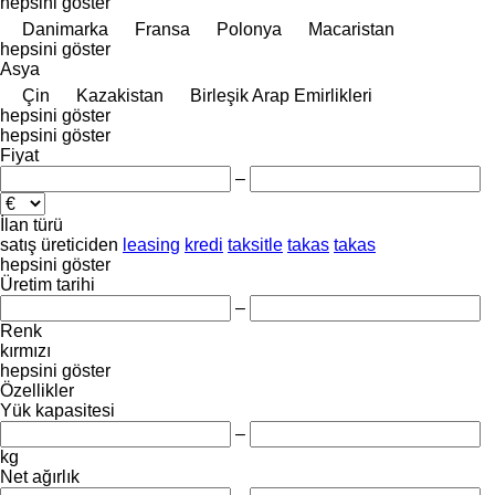
hepsini göster
Danimarka
Fransa
Polonya
Macaristan
hepsini göster
Asya
Çin
Kazakistan
Birleşik Arap Emirlikleri
hepsini göster
hepsini göster
Fiyat
–
İlan türü
satış
üreticiden
leasing
kredi
taksitle
takas
takas
hepsini göster
Üretim tarihi
–
Renk
kırmızı
hepsini göster
Özellikler
Yük kapasitesi
–
kg
Net ağırlık