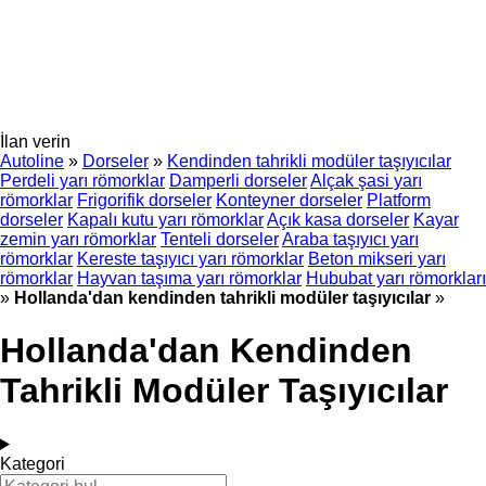
İlan verin
Autoline
»
Dorseler
»
Kendinden tahrikli modüler taşıyıcılar
Perdeli yarı römorklar
Damperli dorseler
Alçak şasi yarı
römorklar
Frigorifik dorseler
Konteyner dorseler
Platform
dorseler
Kapalı kutu yarı römorklar
Açık kasa dorseler
Kayar
zemin yarı römorklar
Tenteli dorseler
Araba taşıyıcı yarı
römorklar
Kereste taşıyıcı yarı römorklar
Beton mikseri yarı
römorklar
Hayvan taşıma yarı römorklar
Hububat yarı römorkları
»
Hollanda'dan kendinden tahrikli modüler taşıyıcılar
»
Hollanda'dan Kendinden
Tahrikli Modüler Taşıyıcılar
Kategori