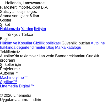
Hollanda, Lamswaarde
P. Mostert Import-Export B.V.
Satıcıyla iletişime geç
Arama sonuçları:
6 ilan
Göster
Şirket
Hakkımızda
Yardım
İletişim
Türkiye / Türkçe
Bilgi
Hüküm ve Koşullar
Gizlilik politikası
Güvenlik ipuçları
Autoline
hakkında değerlendirmeler
Blog
Marka kataloğu
Tekliflerimiz
Autoline'da reklam ver
İlan verin
Banner reklamları
Ortaklık
programı
Şirketler için
Projelerimiz
Autoline™
Machineryline™
Agriline™
Linemedia Digital ™
© 2026 Linemedia
Uygulamalarımızı İndirin