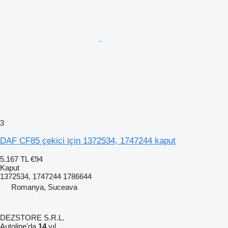
3
DAF CF85 çekici için 1372534, 1747244 kaput
5.167 TL
€94
Kaput
1372534, 1747244 1786644
Romanya, Suceava
DEZSTORE S.R.L.
Autoline'da
14
yıl