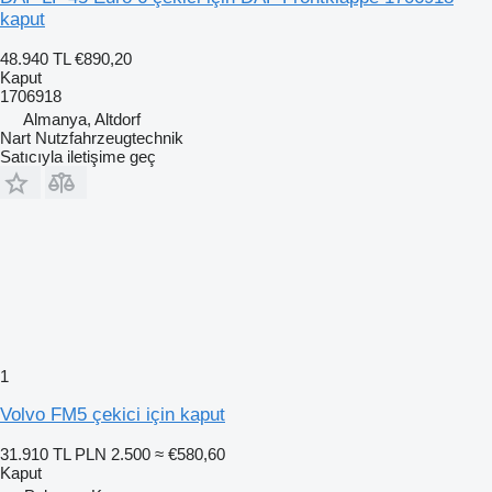
kaput
48.940 TL
€890,20
Kaput
1706918
Almanya, Altdorf
Nart Nutzfahrzeugtechnik
Satıcıyla iletişime geç
1
Volvo FM5 çekici için kaput
31.910 TL
PLN 2.500
≈ €580,60
Kaput