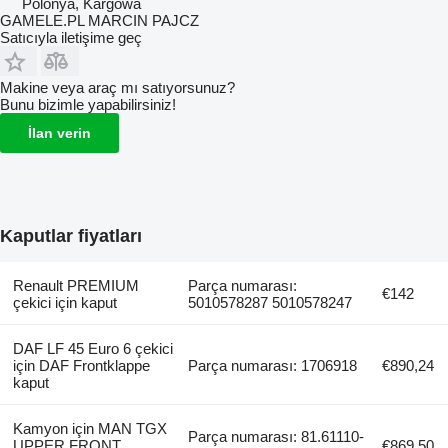
Polonya, Kargowa
GAMELE.PL MARCIN PAJCZ
Satıcıyla iletişime geç
Makine veya araç mı satıyorsunuz?
Bunu bizimle yapabilirsiniz!
İlan verin
Kaputlar fiyatları
Renault PREMIUM
Parça numarası:
€142
çekici için kaput
5010578287 5010578247
DAF LF 45 Euro 6 çekici
için DAF Frontklappe
Parça numarası: 1706918
€890,24
kaput
Kamyon için MAN TGX
Parça numarası: 81.61110-
UPPER FRONT
€869,50