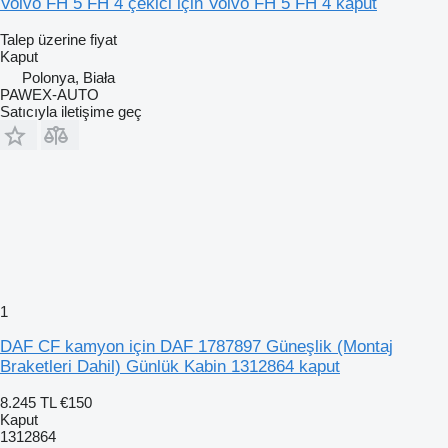
Volvo FH 5 FH 4 çekici için Volvo FH 5 FH 4 kaput
Talep üzerine fiyat
Kaput
Polonya, Biała
PAWEX-AUTO
Satıcıyla iletişime geç
1
DAF CF kamyon için DAF 1787897 Güneşlik (Montaj
Braketleri Dahil) Günlük Kabin 1312864 kaput
8.245 TL
€150
Kaput
1312864