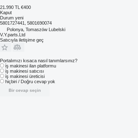
21.990 TL
€400
Kaput
Durum
yeni
5801727441, 5801690074
Polonya, Tomaszów Lubelski
V.Y.parts.Ltd
Satıcıyla iletişime geç
Portalımızı kısaca nasıl tanımlarsınız?
i̇ş makinesi ilan platformu
i̇ş makinesi satıcısı
i̇ş makinesi üreticisi
hiçbiri / Doğru cevap yok
Bir cevap seçin