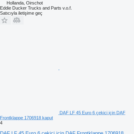
Hollanda, Oirschot
Eddie Ducker Trucks and Parts v.o.f.
Satıcıyla iletişime geç
DAF LF 45 Euro 6 çekici için DAF
Frontklappe 1706918 kaput
4
DAF LF 45 Euro 6 çekici için DAF Frontklappe 1706918