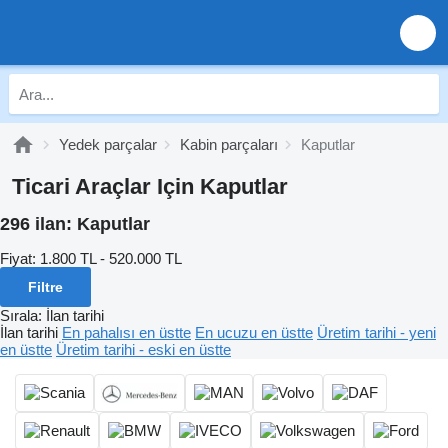
Yedek parçalar
Kabin parçaları
Kaputlar
Ticari Araçlar Için Kaputlar
296 ilan:
Kaputlar
Fiyat:
1.800 TL - 520.000 TL
Filtre
Sırala
:
İlan tarihi
İlan tarihi
En pahalısı en üstte
En ucuzu en üstte
Üretim tarihi - yeni
en üstte
Üretim tarihi - eski en üstte