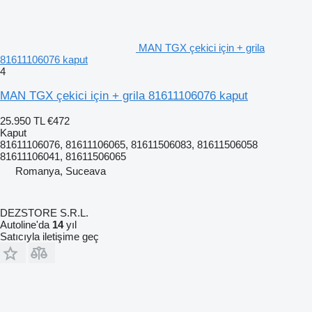
MAN TGX çekici için + grila
81611106076 kaput
4
MAN TGX çekici için + grila 81611106076 kaput
25.950 TL
€472
Kaput
81611106076, 81611106065, 81611506083, 81611506058
81611106041, 81611506065
Romanya, Suceava
DEZSTORE S.R.L.
Autoline'da
14
yıl
Satıcıyla iletişime geç