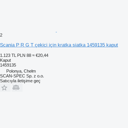
2
Scania P R G T çekici için kratka siatka 1459135 kaput
1.123 TL
PLN 88
≈ €20,44
Kaput
1459135
Polonya, Chełm
SCAN-SPEC Sp. z o.o.
Satıcıyla iletişime geç