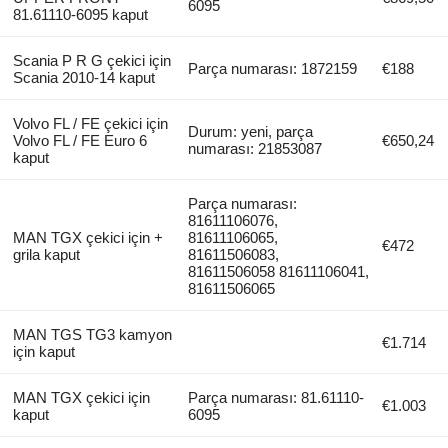
6095
81.61110-6095 kaput
Scania P R G çekici için
Parça numarası: 1872159
€188
Scania 2010-14 kaput
Volvo FL / FE çekici için
Durum: yeni, parça
Volvo FL / FE Euro 6
€650,24
numarası: 21853087
kaput
Parça numarası:
81611106076,
MAN TGX çekici için +
81611106065,
€472
grila kaput
81611506083,
81611506058 81611106041,
81611506065
MAN TGS TG3 kamyon
€1.714
için kaput
MAN TGX çekici için
Parça numarası: 81.61110-
€1.003
kaput
6095