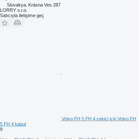
Slovakya, Krásna Ves 287
LORRY s.r.o.
Satıcıyla iletişime geç
Volvo FH 5 FH 4 çekici için Volvo FH
5 FH 4 kaput
9