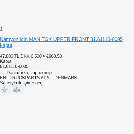
1
Kamyon için MAN TGX UPPER FRONT 81.61110-6095
kaput
47.800 TL
DKK 6.500
≈ €869,50
Kaput
81.61110-6095
Danimarka, Tappernøje
KNL TRUCKPARTS APS – DENMARK
Satıcıyla iletişime geç