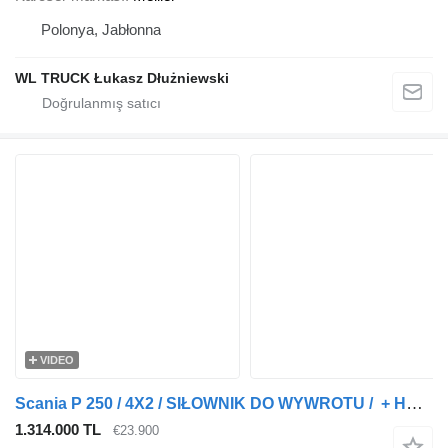
Polonya, Jabłonna
WL TRUCK Łukasz Dłużniewski
VIDEO
Scania P 250 / 4X2 / SIŁOWNIK DO WYWROTU / + HDS HMF 635 K2 / MAX WYS
1.314.000 TL
€23.900