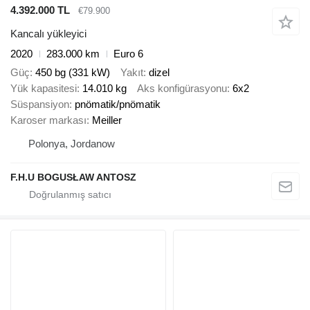
4.392.000 TL
€79.900
Kancalı yükleyici
2020
283.000 km
Euro 6
Güç
450 bg (331 kW)
Yakıt
dizel
Yük kapasitesi
14.010 kg
Aks konfigürasyonu
6x2
Süspansiyon
pnömatik/pnömatik
Karoser markası
Meiller
Polonya, Jordanow
F.H.U BOGUSŁAW ANTOSZ