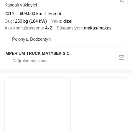
Kancalı yükleyici
2014
609.000 km
Euro 6
Güç
250 bg (184 kW)
Yakıt
dizel
Aks konfigürasyonu
4x2
Süspansiyon
makas/makas
Polonya, Bodzentyn
IMPERIUM TRUCK MATYSEK S.C.