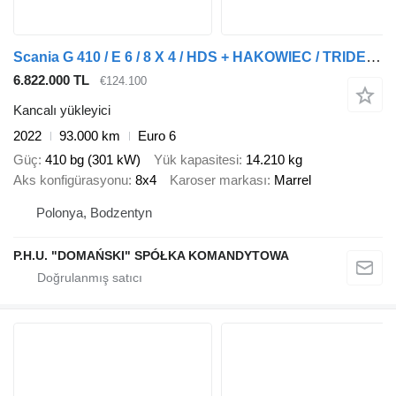
Scania G 410 / E 6 / 8 X 4 / HDS + HAKOWIEC / TRIDEM / CNG / RETARDER /
6.822.000 TL
€124.100
Kancalı yükleyici
2022
93.000 km
Euro 6
Güç
410 bg (301 kW)
Yük kapasitesi
14.210 kg
Aks konfigürasyonu
8x4
Karoser markası
Marrel
Polonya, Bodzentyn
P.H.U. "DOMAŃSKI" SPÓŁKA KOMANDYTOWA