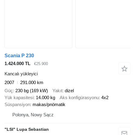
Scania P 230
1.424.000 TL
€25.900
Kancalı yükleyici
2007
291.000 km
Güç
230 bg (169 kW)
Yakıt
dizel
Yük kapasitesi
14.000 kg
Aks konfigürasyonu
4x2
Süspansiyon
makas/pnömatik
Polonya, Nowy Sącz
"LSI" Lupa Sebastian