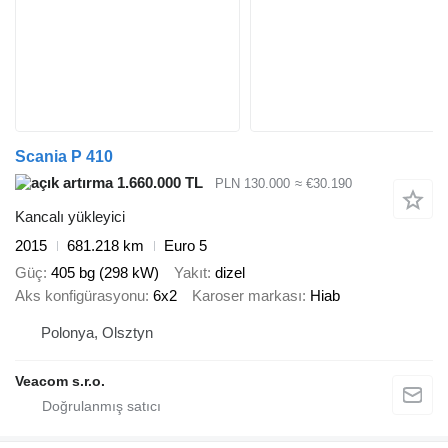
Scania P 410
1.660.000 TL
PLN 130.000
≈ €30.190
Kancalı yükleyici
2015
681.218 km
Euro 5
Güç
405 bg (298 kW)
Yakıt
dizel
Aks konfigürasyonu
6x2
Karoser markası
Hiab
Polonya, Olsztyn
Veacom s.r.o.