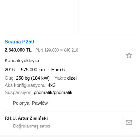
Scania P250
2.540.000 TL
PLN 199.000
≈ €46.210
Kancalı yükleyici
2016
575.000 km
Euro 6
Güç
250 bg (184 kW)
Yakıt
dizel
Aks konfigürasyonu
4x2
Süspansiyon
pnömatik/pnömatik
Polonya, Pawłów
P.H.U. Artur Zieliński