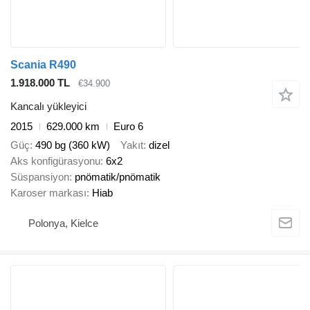
Scania R490
1.918.000 TL
€34.900
Kancalı yükleyici
2015
629.000 km
Euro 6
Güç
490 bg (360 kW)
Yakıt
dizel
Aks konfigürasyonu
6x2
Süspansiyon
pnömatik/pnömatik
Karoser markası
Hiab
Polonya, Kielce