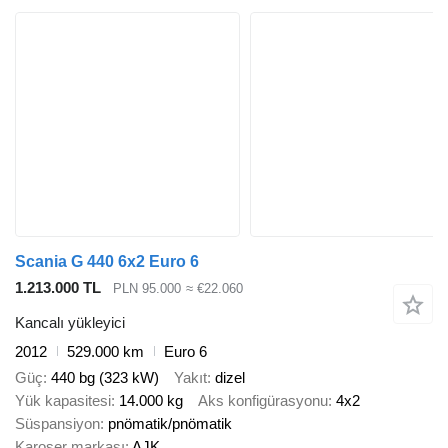
Scania G 440 6x2 Euro 6
1.213.000 TL
PLN 95.000
≈ €22.060
Kancalı yükleyici
2012
529.000 km
Euro 6
Güç
440 bg (323 kW)
Yakıt
dizel
Yük kapasitesi
14.000 kg
Aks konfigürasyonu
4x2
Süspansiyon
pnömatik/pnömatik
Karoser markası
AJK