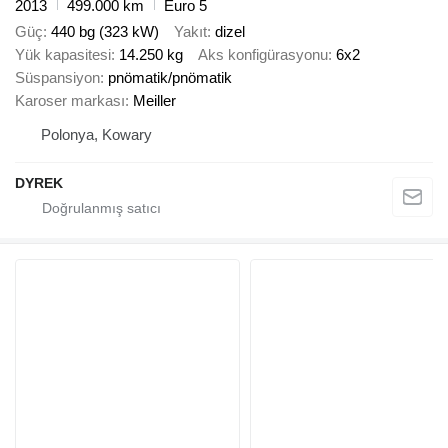
2013
499.000 km
Euro 5
Güç
440 bg (323 kW)
Yakıt
dizel
Yük kapasitesi
14.250 kg
Aks konfigürasyonu
6x2
Süspansiyon
pnömatik/pnömatik
Karoser markası
Meiller
Polonya, Kowary
DYREK