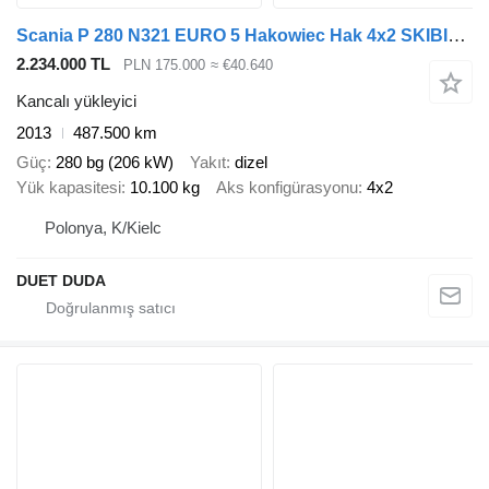
Scania P 280 N321 EURO 5 Hakowiec Hak 4x2 SKIBICKI
2.234.000 TL
PLN 175.000
≈ €40.640
Kancalı yükleyici
2013
487.500 km
Güç
280 bg (206 kW)
Yakıt
dizel
Yük kapasitesi
10.100 kg
Aks konfigürasyonu
4x2
Polonya, K/Kielc
DUET DUDA