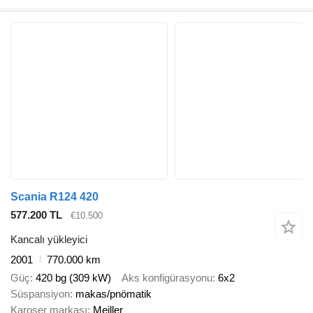
Scania R124 420
577.200 TL
€10.500
Kancalı yükleyici
2001
770.000 km
Güç
420 bg (309 kW)
Aks konfigürasyonu
6x2
Süspansiyon
makas/pnömatik
Karoser markası
Meiller