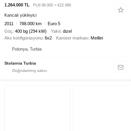
1.264.000 TL
PLN 99.000
≈ €22.990
Kancalı yükleyici
2011
788.000 km
Euro 5
Güç
400 bg (294 kW)
Yakıt
dizel
Aks konfigürasyonu
6x2
Karoser markası
Meiller
Polonya, Turbia
Stolarnia Turbia