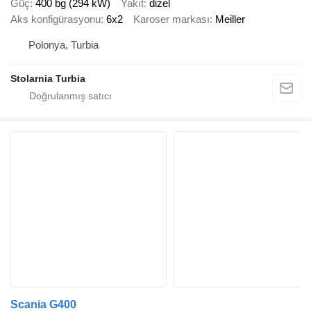
Güç
400 bg (294 kW)
Yakıt
dizel
Aks konfigürasyonu
6x2
Karoser markası
Meiller
Polonya, Turbia
Stolarnia Turbia
Scania G400