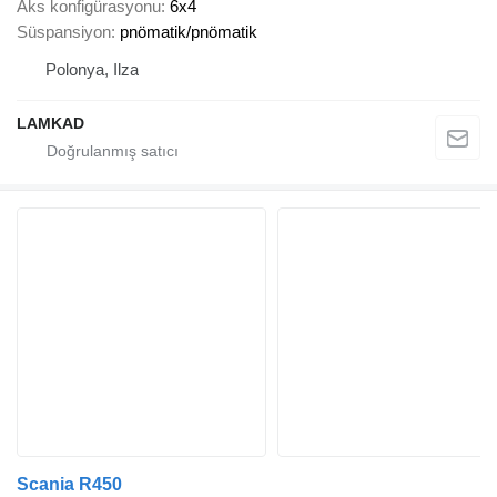
Aks konfigürasyonu
6x4
Süspansiyon
pnömatik/pnömatik
Polonya, Ilza
LAMKAD
Scania R450