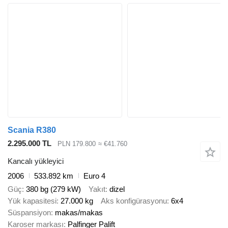
Scania R380
2.295.000 TL
PLN 179.800
≈ €41.760
Kancalı yükleyici
2006
533.892 km
Euro 4
Güç
380 bg (279 kW)
Yakıt
dizel
Yük kapasitesi
27.000 kg
Aks konfigürasyonu
6x4
Süspansiyon
makas/makas
Karoser markası
Palfinger Palift