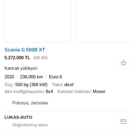
Scania G 500B XT
5.272.000 TL
€95.900
Kancalı yükleyici
2020
236.000 km
Euro 6
Güç
500 bg (368 kW)
Yakıt
dizel
Aks konfigürasyonu
8x4
Karoser markası
Moser
Polonya, Jarosław
LUKAS-AUTO