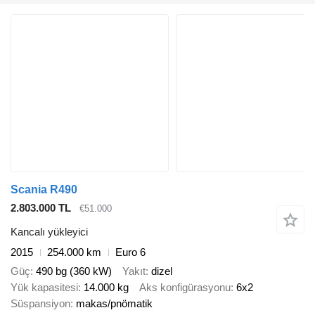
Scania R490
2.803.000 TL
€51.000
Kancalı yükleyici
2015
254.000 km
Euro 6
Güç
490 bg (360 kW)
Yakıt
dizel
Yük kapasitesi
14.000 kg
Aks konfigürasyonu
6x2
Süspansiyon
makas/pnömatik