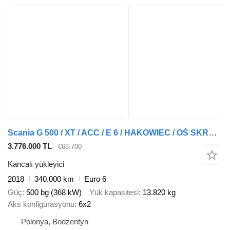
Scania G 500 / XT / ACC / E 6 / HAKOWIEC / OŚ SKRĘTNA / RETARDER
3.776.000 TL
€68.700
Kancalı yükleyici
2018
340.000 km
Euro 6
Güç
500 bg (368 kW)
Yük kapasitesi
13.820 kg
Aks konfigürasyonu
6x2
Polonya, Bodzentyn