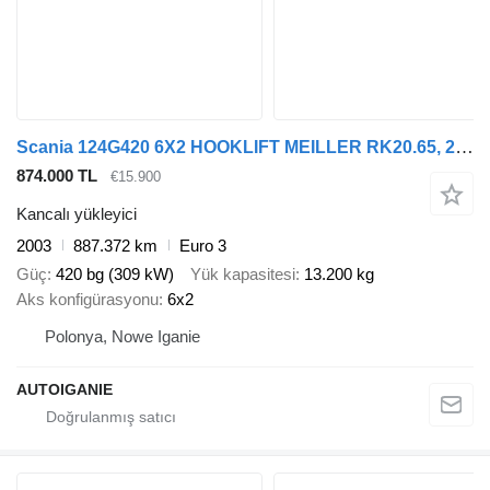
Scania 124G420 6X2 HOOKLIFT MEILLER RK20.65, 2003
874.000 TL
€15.900
Kancalı yükleyici
2003
887.372 km
Euro 3
Güç
420 bg (309 kW)
Yük kapasitesi
13.200 kg
Aks konfigürasyonu
6x2
Polonya, Nowe Iganie
AUTOIGANIE