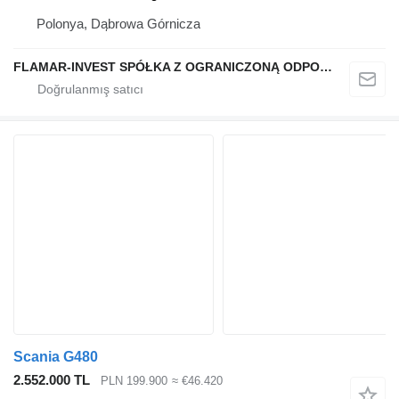
Polonya, Dąbrowa Górnicza
FLAMAR-INVEST SPÓŁKA Z OGRANICZONĄ ODPOWIEDZIALNOŚCIĄ
Scania G480
2.552.000 TL
PLN 199.900
≈ €46.420