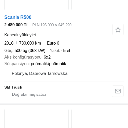
Scania R500
2.489.000 TL
PLN 195.000
≈ €45.290
Kancalı yükleyici
2018
730.000 km
Euro 6
Güç
500 bg (368 kW)
Yakıt
dizel
Aks konfigürasyonu
6x2
Süspansiyon
pnömatik/pnömatik
Polonya, Dąbrowa Tarnowska
SM Truck