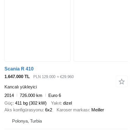
Scania R 410
1.647.000 TL
PLN 129.000
≈ €29.960
Kancalı yükleyici
2014
726.000 km
Euro 6
Güç
411 bg (302 kW)
Yakıt
dizel
Aks konfigürasyonu
6x2
Karoser markası
Meiller
Polonya, Turbia