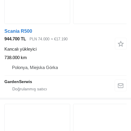
Scania R500
944.700 TL
PLN 74.000
≈ €17.190
Kancalı yükleyici
738.000 km
Polonya, Miejska Górka
GardenSerwis