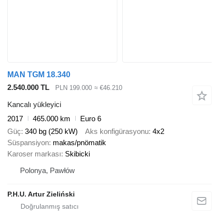
MAN TGM 18.340
2.540.000 TL
PLN 199.000
≈ €46.210
Kancalı yükleyici
2017
465.000 km
Euro 6
Güç
340 bg (250 kW)
Aks konfigürasyonu
4x2
Süspansiyon
makas/pnömatik
Karoser markası
Skibicki
Polonya, Pawłów
P.H.U. Artur Zieliński