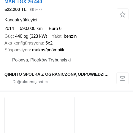
MAN TGX 26.440
522.200 TL
€9.500
Kancalı yükleyici
2014
990.000 km
Euro 6
Güç
440 bg (323 kW)
Yakıt
benzin
Aks konfigürasyonu
6x2
Süspansiyon
makas/pnömatik
Polonya, Piotrków Trybunalski
QINDITO SPÓŁKA Z OGRANICZONĄ ODPOWIEDZIALNOŚCIĄ