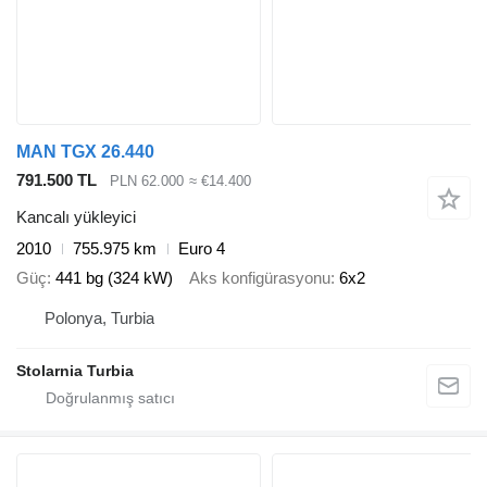
MAN TGX 26.440
791.500 TL
PLN 62.000
≈ €14.400
Kancalı yükleyici
2010
755.975 km
Euro 4
Güç
441 bg (324 kW)
Aks konfigürasyonu
6x2
Polonya, Turbia
Stolarnia Turbia