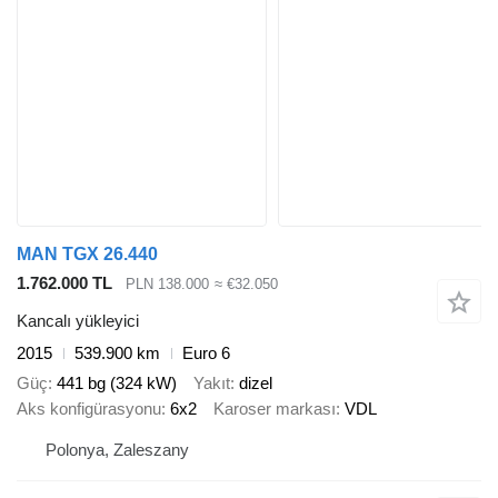
MAN TGX 26.440
1.762.000 TL
PLN 138.000
≈ €32.050
Kancalı yükleyici
2015
539.900 km
Euro 6
Güç
441 bg (324 kW)
Yakıt
dizel
Aks konfigürasyonu
6x2
Karoser markası
VDL
Polonya, Zaleszany