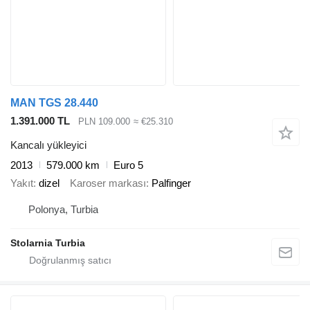
MAN TGS 28.440
1.391.000 TL
PLN 109.000
≈ €25.310
Kancalı yükleyici
2013
579.000 km
Euro 5
Yakıt
dizel
Karoser markası
Palfinger
Polonya, Turbia
Stolarnia Turbia