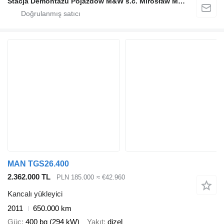
Stacja Demontażu Pojazdów M&W s.c. Mirosław Mączka Wanda Mączka
MAN TGS26.400
2.362.000 TL
PLN 185.000
≈ €42.960
Kancalı yükleyici
2011
650.000 km
Güç
400 bg (294 kW)
Yakıt
dizel