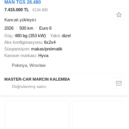
MAN TGS 26.480
7.415.000 TL
€134.900
Kancalı yükleyici
2026
500 km
Euro 6
Güç
480 bg (353 kW)
Yakıt
dizel
Aks konfigürasyonu
6x2x4
Süspansiyon
makas/pnömatik
Karoser markası
Hyva
Polonya, Wrocław
MASTER-CAR MARCIN KALEMBA