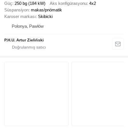
Güç
250 bg (184 kW)
Aks konfigürasyonu
4x2
Süspansiyon
makas/pnömatik
Karoser markası
Skibicki
Polonya, Pawłów
P.H.U. Artur Zieliński