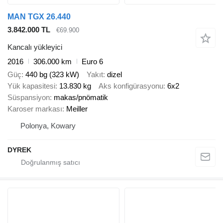
MAN TGX 26.440
3.842.000 TL
€69.900
Kancalı yükleyici
2016
306.000 km
Euro 6
Güç
440 bg (323 kW)
Yakıt
dizel
Yük kapasitesi
13.830 kg
Aks konfigürasyonu
6x2
Süspansiyon
makas/pnömatik
Karoser markası
Meiller
Polonya, Kowary
DYREK