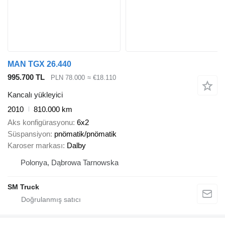
MAN TGX 26.440
995.700 TL
PLN 78.000
≈ €18.110
Kancalı yükleyici
2010
810.000 km
Aks konfigürasyonu
6x2
Süspansiyon
pnömatik/pnömatik
Karoser markası
Dalby
Polonya, Dąbrowa Tarnowska
SM Truck