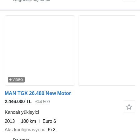
VIDEO
MAN TGX 26.480 New Motor
2.446.000 TL
€44.500
Kancalı yükleyici
2013
100 km
Euro 6
Aks konfigürasyonu
6x2