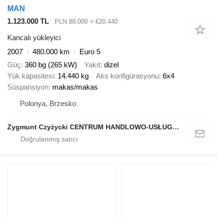
MAN
1.123.000 TL
PLN 88.000
≈ €20.440
Kancalı yükleyici
2007
480.000 km
Euro 5
Güç
360 bg (265 kW)
Yakıt
dizel
Yük kapasitesi
14.440 kg
Aks konfigürasyonu
6x4
Süspansiyon
makas/makas
Polonya, Brzesko
Zygmunt Czyżycki CENTRUM HANDLOWO-USŁUGOWO-PRODUKCYJNE "Porąbka"