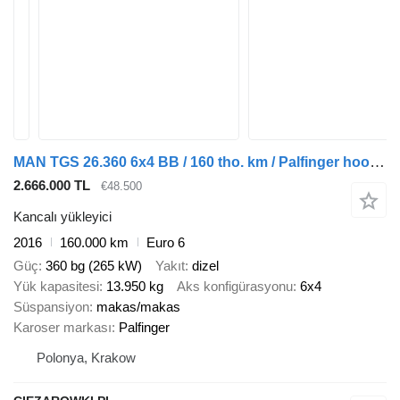
MAN TGS 26.360 6x4 BB / 160 tho. km / Palfinger hooklift
2.666.000 TL
€48.500
Kancalı yükleyici
2016
160.000 km
Euro 6
Güç
360 bg (265 kW)
Yakıt
dizel
Yük kapasitesi
13.950 kg
Aks konfigürasyonu
6x4
Süspansiyon
makas/makas
Karoser markası
Palfinger
Polonya, Krakow