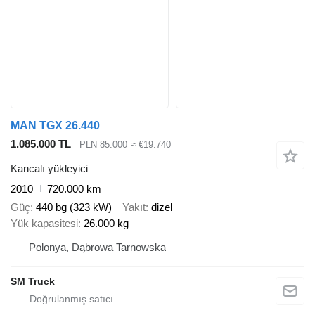
MAN TGX 26.440
1.085.000 TL
PLN 85.000
≈ €19.740
Kancalı yükleyici
2010
720.000 km
Güç
440 bg (323 kW)
Yakıt
dizel
Yük kapasitesi
26.000 kg
Polonya, Dąbrowa Tarnowska
SM Truck