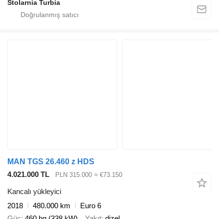
Stolarnia Turbia
MAN TGS 26.460 z HDS
4.021.000 TL
PLN 315.000
≈ €73.150
Kancalı yükleyici
2018
480.000 km
Euro 6
Güç
460 bg (338 kW)
Yakıt
dizel