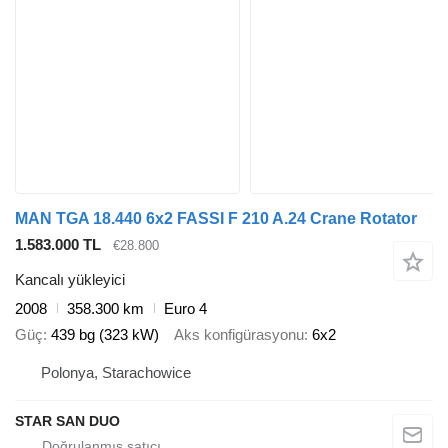
MAN TGA 18.440 6x2 FASSI F 210 A.24 Crane Rotator
1.583.000 TL
€28.800
Kancalı yükleyici
2008
358.300 km
Euro 4
Güç
439 bg (323 kW)
Aks konfigürasyonu
6x2
Polonya, Starachowice
STAR SAN DUO