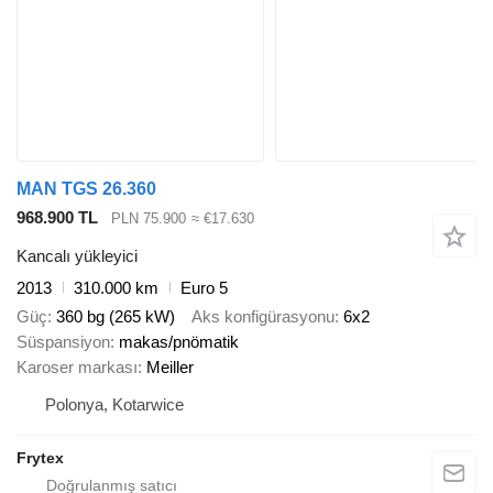
MAN TGS 26.360
968.900 TL
PLN 75.900
≈ €17.630
Kancalı yükleyici
2013
310.000 km
Euro 5
Güç
360 bg (265 kW)
Aks konfigürasyonu
6x2
Süspansiyon
makas/pnömatik
Karoser markası
Meiller
Polonya, Kotarwice
Frytex