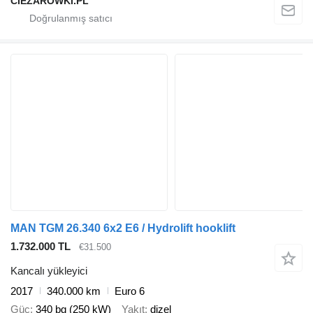
CIEZAROWKI.PL
MAN TGM 26.340 6x2 E6 / Hydrolift hooklift
1.732.000 TL
€31.500
Kancalı yükleyici
2017
340.000 km
Euro 6
Güç
340 bg (250 kW)
Yakıt
dizel