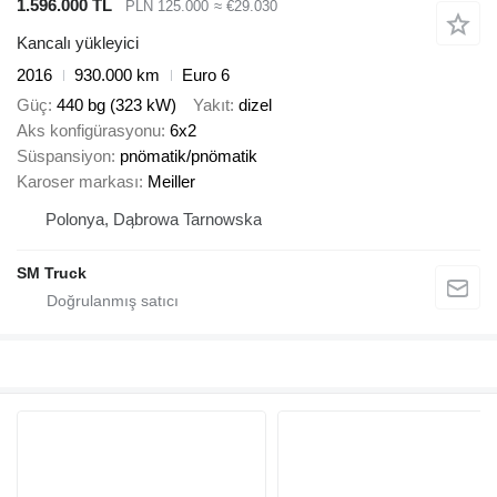
1.596.000 TL
PLN 125.000
≈ €29.030
Kancalı yükleyici
2016
930.000 km
Euro 6
Güç
440 bg (323 kW)
Yakıt
dizel
Aks konfigürasyonu
6x2
Süspansiyon
pnömatik/pnömatik
Karoser markası
Meiller
Polonya, Dąbrowa Tarnowska
SM Truck