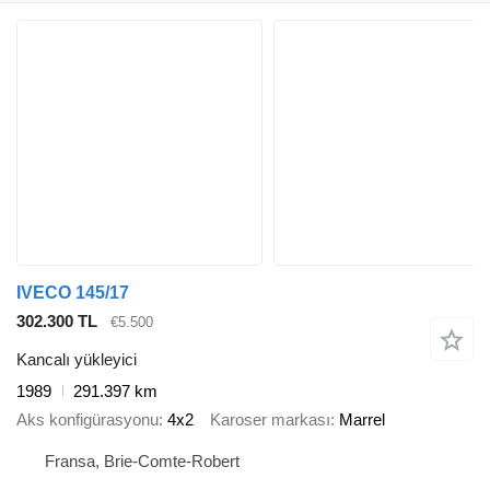
IVECO 145/17
302.300 TL
€5.500
Kancalı yükleyici
1989
291.397 km
Aks konfigürasyonu
4x2
Karoser markası
Marrel
Fransa, Brie-Comte-Robert