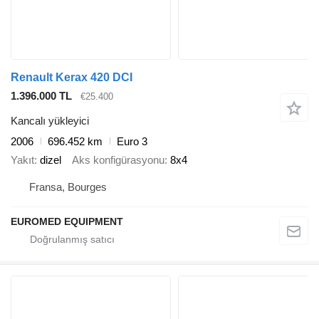
Renault Kerax 420 DCI
1.396.000 TL
€25.400
Kancalı yükleyici
2006
696.452 km
Euro 3
Yakıt
dizel
Aks konfigürasyonu
8x4
Fransa, Bourges
EUROMED EQUIPMENT