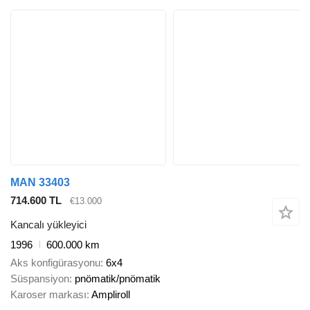
MAN 33403
714.600 TL
€13.000
Kancalı yükleyici
1996
600.000 km
Aks konfigürasyonu
6x4
Süspansiyon
pnömatik/pnömatik
Karoser markası
Ampliroll