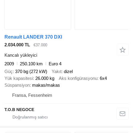
Renault LANDER 370 DXI
2.034.000 TL
€37.000
Kancalı yükleyici
2009
250.100 km
Euro 4
Güç
370 bg (272 kW)
Yakıt
dizel
Yük kapasitesi
26.000 kg
Aks konfigürasyonu
6x4
Süspansiyon
makas/makas
Fransa, Fessenheim
T.O.B NEGOCE