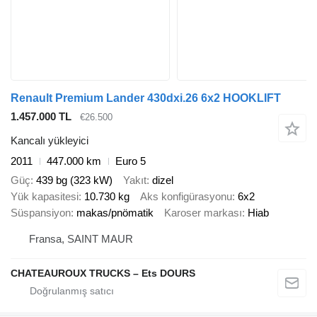
Renault Premium Lander 430dxi.26 6x2 HOOKLIFT
1.457.000 TL
€26.500
Kancalı yükleyici
2011
447.000 km
Euro 5
Güç
439 bg (323 kW)
Yakıt
dizel
Yük kapasitesi
10.730 kg
Aks konfigürasyonu
6x2
Süspansiyon
makas/pnömatik
Karoser markası
Hiab
Fransa, SAINT MAUR
CHATEAUROUX TRUCKS – Ets DOURS