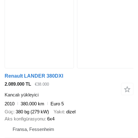
Renault LANDER 380DXI
2.089.000 TL
€38.000
Kancalı yükleyici
2010
380.000 km
Euro 5
Güç
380 bg (279 kW)
Yakıt
dizel
Aks konfigürasyonu
6x4
Fransa, Fessenheim