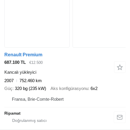
Renault Premium
687.100 TL
€12.500
Kancalı yükleyici
2007
752.460 km
Güç
320 bg (235 kW)
Aks konfigürasyonu
6x2
Fransa, Brie-Comte-Robert
Ripamat