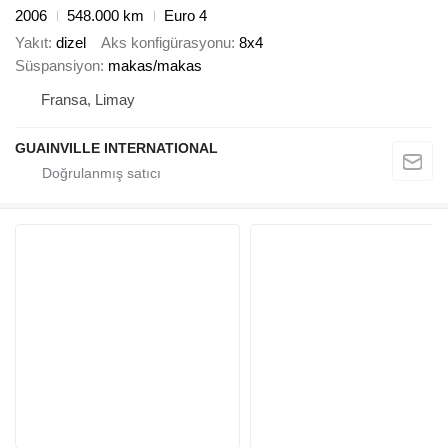
2006
548.000 km
Euro 4
Yakıt
dizel
Aks konfigürasyonu
8x4
Süspansiyon
makas/makas
Fransa, Limay
GUAINVILLE INTERNATIONAL