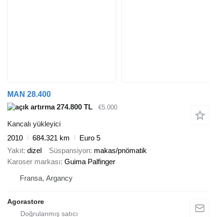
MAN 28.400
274.800 TL
€5.000
Kancalı yükleyici
2010
684.321 km
Euro 5
Yakıt
dizel
Süspansiyon
makas/pnömatik
Karoser markası
Guima Palfinger
Fransa, Argancy
Agorastore