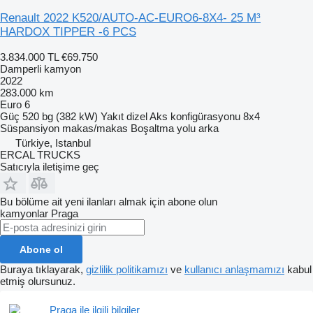
Renault 2022 K520/AUTO-AC-EURO6-8X4- 25 M³
HARDOX TIPPER -6 PCS
3.834.000 TL
€69.750
Damperli kamyon
2022
283.000 km
Euro 6
Güç
520 bg (382 kW)
Yakıt
dizel
Aks konfigürasyonu
8x4
Süspansiyon
makas/makas
Boşaltma yolu
arka
Türkiye, Istanbul
ERCAL TRUCKS
Satıcıyla iletişime geç
Bu bölüme ait yeni ilanları almak için abone olun
kamyonlar
Praga
Abone ol
Buraya tıklayarak,
gizlilik politikamızı
ve
kullanıcı anlaşmamızı
kabul
etmiş olursunuz.
Praga ile ilgili bilgiler