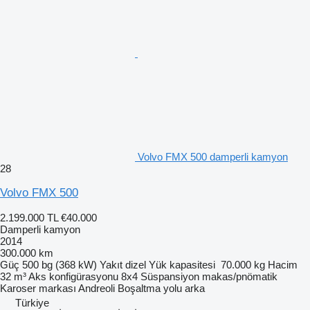
Volvo FMX 500 damperli kamyon
28
Volvo FMX 500
2.199.000 TL
€40.000
Damperli kamyon
2014
300.000 km
Güç
500 bg (368 kW)
Yakıt
dizel
Yük kapasitesi
70.000 kg
Hacim
32 m³
Aks konfigürasyonu
8x4
Süspansiyon
makas/pnömatik
Karoser markası
Andreoli
Boşaltma yolu
arka
Türkiye