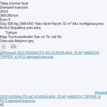
Talep üzerine fiyat
Damperli kamyon
2014
389.000 km
Euro 5
Güç
500 bg (368 kW)
Yakıt
dizel
Hacim
31 m³
Aks konfigürasyonu
8x4x2
Boşaltma yolu
arka
Türkiye
Mga Trucksandtrailer San ve Tic Ltd Sti
Satıcıyla iletişime geç
Renault
2022 K520/AUTO-AC-EURO6-8X4- 25 M³ HARDOX TIPPER -6
PCS damperli kamyon
41