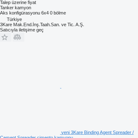
Talep üzerine fiyat
Tanker kamyon
Aks konfigürasyonu
6x4
0 bölme
Türkiye
3Kare Mak.End.İnş.Taah.San. ve Tic. A.Ş.
Satıcıyla iletişime geç
yeni 3Kare Binding Agent Spreader /
Cement Spreader çimento kamyonu