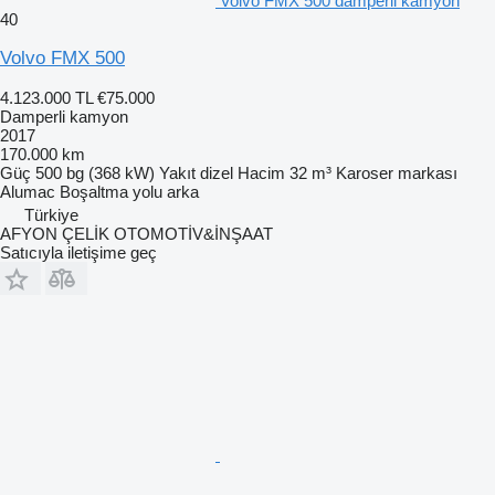
Volvo FMX 500 damperli kamyon
40
Volvo FMX 500
4.123.000 TL
€75.000
Damperli kamyon
2017
170.000 km
Güç
500 bg (368 kW)
Yakıt
dizel
Hacim
32 m³
Karoser markası
Alumac
Boşaltma yolu
arka
Türkiye
AFYON ÇELİK OTOMOTİV&İNŞAAT
Satıcıyla iletişime geç