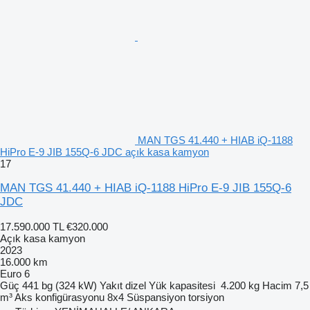
MAN TGS 41.440 + HIAB iQ-1188
HiPro E-9 JIB 155Q-6 JDC açık kasa kamyon
17
MAN TGS 41.440 + HIAB iQ-1188 HiPro E-9 JIB 155Q-6
JDC
17.590.000 TL
€320.000
Açık kasa kamyon
2023
16.000 km
Euro 6
Güç
441 bg (324 kW)
Yakıt
dizel
Yük kapasitesi
4.200 kg
Hacim
7,5
m³
Aks konfigürasyonu
8x4
Süspansiyon
torsiyon