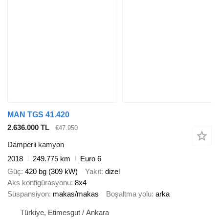
MAN TGS 41.420
2.636.000 TL
€47.950
Damperli kamyon
2018
249.775 km
Euro 6
Güç
420 bg (309 kW)
Yakıt
dizel
Aks konfigürasyonu
8x4
Süspansiyon
makas/makas
Boşaltma yolu
arka
Türkiye, Etimesgut / Ankara