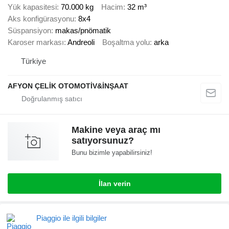
Yük kapasitesi
70.000 kg
Hacim
32 m³
Aks konfigürasyonu
8x4
Süspansiyon
makas/pnömatik
Karoser markası
Andreoli
Boşaltma yolu
arka
Türkiye
AFYON ÇELİK OTOMOTİV&İNŞAAT
Makine veya araç mı
satıyorsunuz?
Bunu bizimle yapabilirsiniz!
İlan verin
Piaggio ile ilgili bilgiler