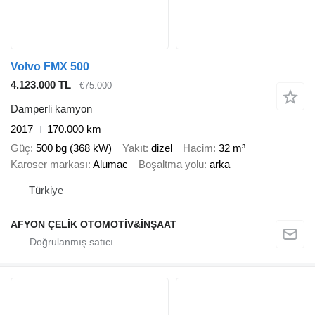
Volvo FMX 500
4.123.000 TL
€75.000
Damperli kamyon
2017
170.000 km
Güç
500 bg (368 kW)
Yakıt
dizel
Hacim
32 m³
Karoser markası
Alumac
Boşaltma yolu
arka
Türkiye
AFYON ÇELİK OTOMOTİV&İNŞAAT