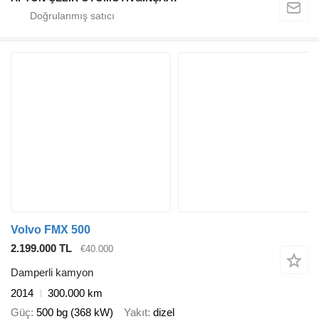
Volvo FMX 500
2.199.000 TL
€40.000
Damperli kamyon
2014
300.000 km
Güç
500 bg (368 kW)
Yakıt
dizel