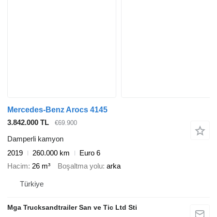
Mercedes-Benz Arocs 4145
3.842.000 TL
€69.900
Damperli kamyon
2019
260.000 km
Euro 6
Hacim
26 m³
Boşaltma yolu
arka
Türkiye
Mga Trucksandtrailer San ve Tic Ltd Sti