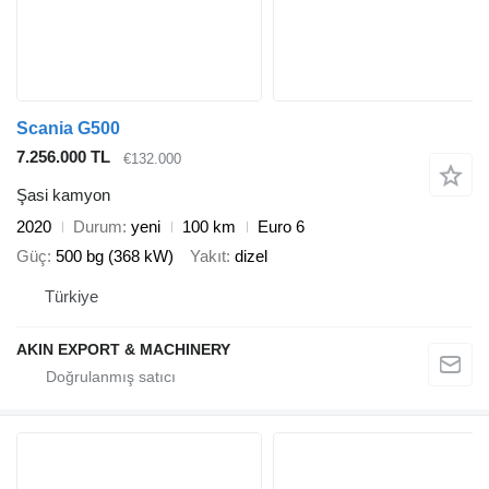
Scania G500
7.256.000 TL
€132.000
Şasi kamyon
2020
Durum
yeni
100 km
Euro 6
Güç
500 bg (368 kW)
Yakıt
dizel
Türkiye
AKIN EXPORT & MACHINERY