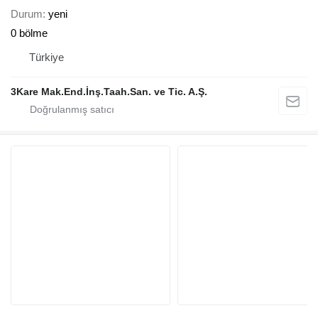
Durum
yeni
0 bölme
Türkiye
3Kare Mak.End.İnş.Taah.San. ve Tic. A.Ş.