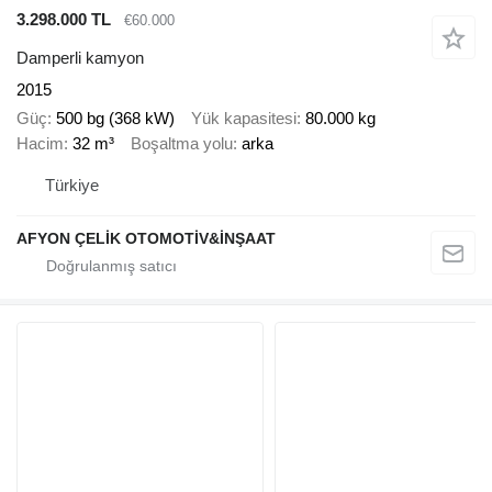
3.298.000 TL
€60.000
Damperli kamyon
2015
Güç
500 bg (368 kW)
Yük kapasitesi
80.000 kg
Hacim
32 m³
Boşaltma yolu
arka
Türkiye
AFYON ÇELİK OTOMOTİV&İNŞAAT