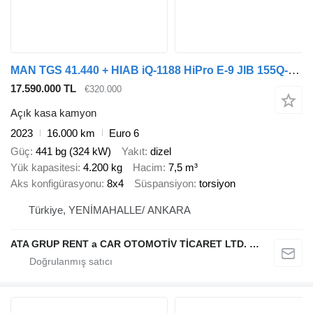
MAN TGS 41.440 + HIAB iQ-1188 HiPro E-9 JIB 155Q-6 JDC
17.590.000 TL
€320.000
Açık kasa kamyon
2023
16.000 km
Euro 6
Güç
441 bg (324 kW)
Yakıt
dizel
Yük kapasitesi
4.200 kg
Hacim
7,5 m³
Aks konfigürasyonu
8x4
Süspansiyon
torsiyon
Türkiye, YENİMAHALLE/ ANKARA
ATA GRUP RENT a CAR OTOMOTİV TİCARET LTD. ŞTİ.