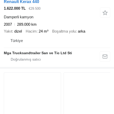
Renault Kerax 440
1.622.000 TL
€29.500
Damperli kamyon
2007
289.000 km
Yakıt
dizel
Hacim
24 m³
Boşaltma yolu
arka
Türkiye
Mga Trucksandtrailer San ve Tic Ltd Sti