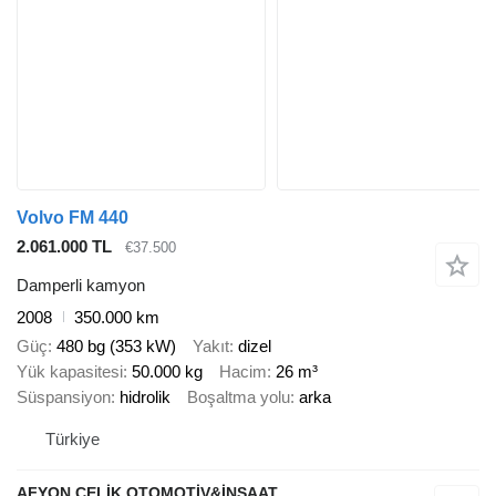
Volvo FM 440
2.061.000 TL
€37.500
Damperli kamyon
2008
350.000 km
Güç
480 bg (353 kW)
Yakıt
dizel
Yük kapasitesi
50.000 kg
Hacim
26 m³
Süspansiyon
hidrolik
Boşaltma yolu
arka
Türkiye
AFYON ÇELİK OTOMOTİV&İNŞAAT