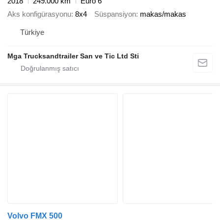
2018
249.000 km
Euro 6
Aks konfigürasyonu
8x4
Süspansiyon
makas/makas
Türkiye
Mga Trucksandtrailer San ve Tic Ltd Sti
Volvo FMX 500