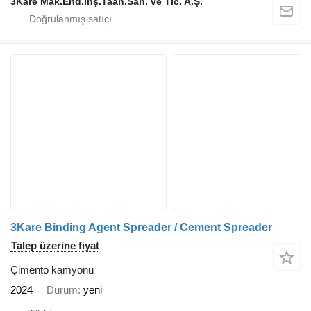
3Kare Mak.End.İnş.Taah.San. ve Tic. A.Ş.
3Kare Binding Agent Spreader / Cement Spreader
Talep üzerine fiyat
Çimento kamyonu
2024
Durum
yeni