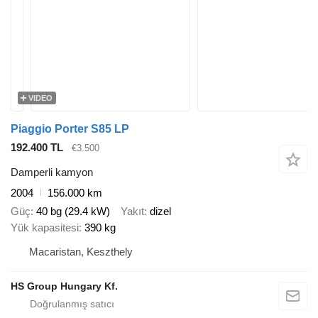
VIDEO
Piaggio Porter S85 LP
192.400 TL
€3.500
Damperli kamyon
2004
156.000 km
Güç
40 bg (29.4 kW)
Yakıt
dizel
Yük kapasitesi
390 kg
Macaristan, Keszthely
HS Group Hungary Kf.