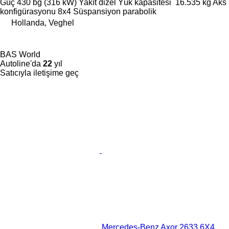
Güç
430 bg (316 kW)
Yakıt
dizel
Yük kapasitesi
16.535 kg
Aks
konfigürasyonu
8x4
Süspansiyon
parabolik
Hollanda, Veghel
BAS World
Autoline'da
22
yıl
Satıcıyla iletişime geç
Mercedes-Benz Axor 2633 6X4