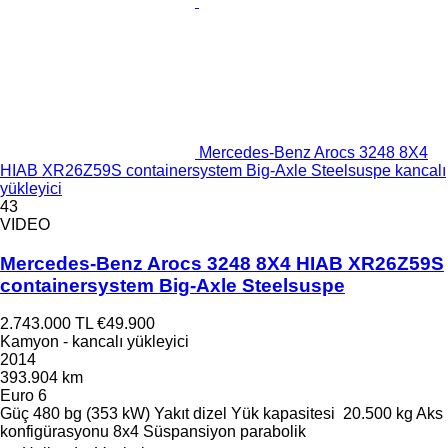
Mercedes-Benz Arocs 3248 8X4
HIAB XR26Z59S containersystem Big-Axle Steelsuspe kancalı
yükleyici
43
VIDEO
Mercedes-Benz Arocs 3248 8X4 HIAB XR26Z59S
containersystem Big-Axle Steelsuspe
2.743.000 TL
€49.900
Kamyon - kancalı yükleyici
2014
393.904 km
Euro 6
Güç
480 bg (353 kW)
Yakıt
dizel
Yük kapasitesi
20.500 kg
Aks
konfigürasyonu
8x4
Süspansiyon
parabolik