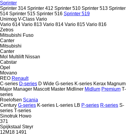
Sprinter
Sprinter 314
Sprinter 412
Sprinter 510
Sprinter 513
Sprinter
514
Sprinter 515
Sprinter 516
Sprinter 519
Unimog
V-Class
Vario
Vario 614
Vario 813
Vario 814
Vario 815
Vario 816
Zetros
Mitsubishi Fuso
Canter
Mitsubishi
Canter
Mol
Multilift
Nissan
Cabstar
Opel
Movano
REO
Renault
C-series
D-series
D Wide
G-series
K-series
Kerax
Magnum
Major
Manager
Mascott
Master
Midliner
Midlum
Premium
T-
series
Roelofsen
Scania
Century
G-series
K-series
L-series
LB
P-series
R-series
S-
series
T-series
Sinotruk Howo
371
Spijkstaal
Steyr
12M18
1491