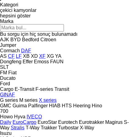
Kategori
çekici kamyonlar
hepsini göster
Marka
Bu sorgu için hiç sonuç bulunamadı
AJK
BYD
Bedford
Citroen
Jumper
Cormach
DAF
AS
CF
LF
XB
XD
XF
XG
YA
Dongfeng
Effer
Emoss
FAUN
SLT
FM
Fiat
Ducato
Ford
Cargo
E-Transit
F-series
Transit
GINAF
G series
M series
X series
GMC
Guima Palfinger
HIAB
HTS
Heering
Hino
700
Howo
Hyva
IVECO
Daily
EuroCargo
EuroStar
Eurotech
Eurotrakker
Magirus
S-
Way
Stralis
T-Way
Trakker
Turbostar
X-Way
Isuzu