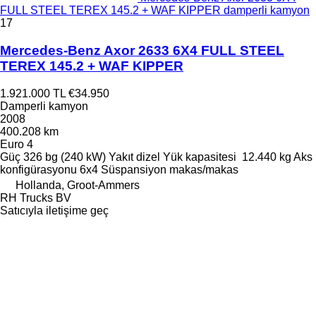
FULL STEEL TEREX 145.2 + WAF KIPPER damperli kamyon
17
Mercedes-Benz Axor 2633 6X4 FULL STEEL
TEREX 145.2 + WAF KIPPER
1.921.000 TL
€34.950
Damperli kamyon
2008
400.208 km
Euro 4
Güç
326 bg (240 kW)
Yakıt
dizel
Yük kapasitesi
12.440 kg
Aks
konfigürasyonu
6x4
Süspansiyon
makas/makas
Hollanda, Groot-Ammers
RH Trucks BV
Satıcıyla iletişime geç