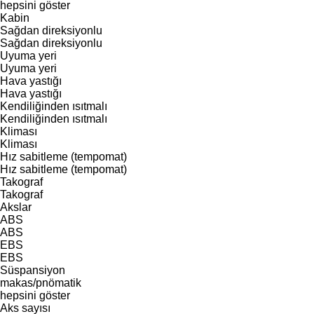
hepsini göster
Kabin
Sağdan direksiyonlu
Sağdan direksiyonlu
Uyuma yeri
Uyuma yeri
Hava yastığı
Hava yastığı
Kendiliğinden ısıtmalı
Kendiliğinden ısıtmalı
Kliması
Kliması
Hız sabitleme (tempomat)
Hız sabitleme (tempomat)
Takograf
Takograf
Akslar
ABS
ABS
EBS
EBS
Süspansiyon
makas/pnömatik
hepsini göster
Aks sayısı