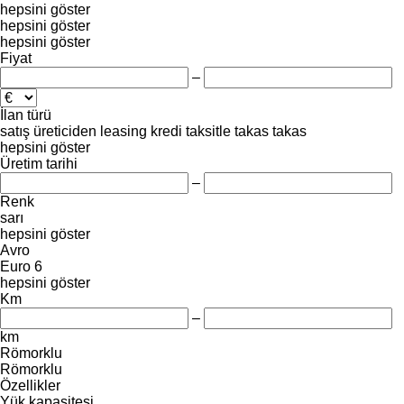
hepsini göster
hepsini göster
hepsini göster
Fiyat
–
İlan türü
satış
üreticiden
leasing
kredi
taksitle
takas
takas
hepsini göster
Üretim tarihi
–
Renk
sarı
hepsini göster
Avro
Euro 6
hepsini göster
Km
–
km
Römorklu
Römorklu
Özellikler
Yük kapasitesi