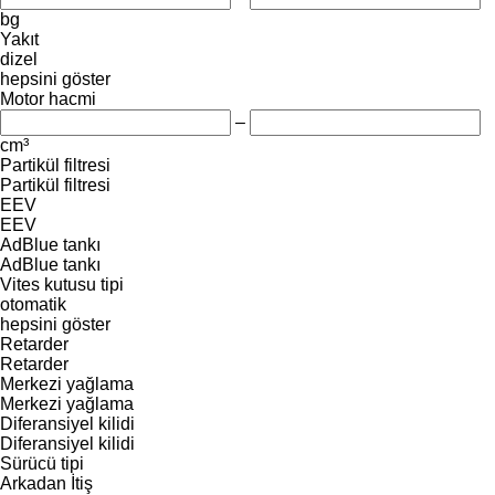
bg
Yakıt
dizel
hepsini göster
Motor hacmi
–
cm³
Partikül filtresi
Partikül filtresi
EEV
EEV
AdBlue tankı
AdBlue tankı
Vites kutusu tipi
otomatik
hepsini göster
Retarder
Retarder
Merkezi yağlama
Merkezi yağlama
Diferansiyel kilidi
Diferansiyel kilidi
Sürücü tipi
Arkadan İtiş