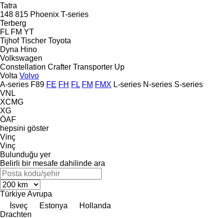
Tatra
148
815
Phoenix
T-series
Terberg
FL
FM
YT
Tijhof
Tischer
Toyota
Dyna
Hino
Volkswagen
Constellation
Crafter
Transporter
Up
Volta
Volvo
A-series
F89
FE
FH
FL
FM
FMX
L-series
N-series
S-series
VNL
XCMG
XG
ÖAF
hepsini göster
Vinç
Vinç
Bulunduğu yer
Belirli bir mesafe dahilinde ara
Türkiye
Avrupa
İsveç
Estonya
Hollanda
Drachten