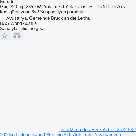
Euro 6
Güç
320 bg (235 kW)
Yakıt
dizel
Yük kapasitesi
15.910 kg
Aks
konfigürasyonu
6x2
Süspansiyon
parabolik
Avusturya, Gemeinde Bruck an der Leitha
BAS World Austria
Satıcıyla iletişime geç
yeni Mercedes-Benz Actros 2532 6X2
2000kg Ladebordwand Steering Axle Automatic Navi kamyon