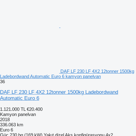
DAF LF 230 LF 4X2 12tonner 1500kg
Ladebordwand Automatic Euro 6 kamyon panelvan
36
DAF LF 230 LF 4X2 12tonner 1500kg Ladebordwand
Automatic Euro 6
1.121.000 TL
€20.400
Kamyon panelvan
2018
336.063 km
Euro 6
Güç
230 bg (169 kW)
Yakıt
dizel
Aks konfigürasyonu
4x2