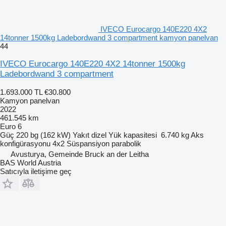
IVECO Eurocargo 140E220 4X2
14tonner 1500kg Ladebordwand 3 compartment kamyon panelvan
44
IVECO Eurocargo 140E220 4X2 14tonner 1500kg
Ladebordwand 3 compartment
1.693.000 TL
€30.800
Kamyon panelvan
2022
461.545 km
Euro 6
Güç
220 bg (162 kW)
Yakıt
dizel
Yük kapasitesi
6.740 kg
Aks
konfigürasyonu
4x2
Süspansiyon
parabolik
Avusturya, Gemeinde Bruck an der Leitha
BAS World Austria
Satıcıyla iletişime geç