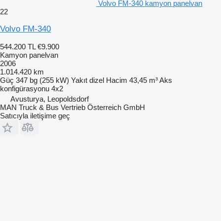
Volvo FM-340 kamyon panelvan
22
Volvo FM-340
544.200 TL
€9.900
Kamyon panelvan
2006
1.014.420 km
Güç
347 bg (255 kW)
Yakıt
dizel
Hacim
43,45 m³
Aks
konfigürasyonu
4x2
Avusturya, Leopoldsdorf
MAN Truck & Bus Vertrieb Österreich GmbH
Satıcıyla iletişime geç