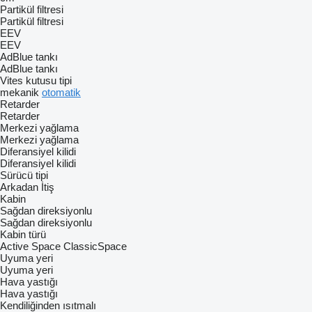
Partikül filtresi
Partikül filtresi
EEV
EEV
AdBlue tankı
AdBlue tankı
Vites kutusu tipi
mekanik
otomatik
Retarder
Retarder
Merkezi yağlama
Merkezi yağlama
Diferansiyel kilidi
Diferansiyel kilidi
Sürücü tipi
Arkadan İtiş
Kabin
Sağdan direksiyonlu
Sağdan direksiyonlu
Kabin türü
Active Space
ClassicSpace
Uyuma yeri
Uyuma yeri
Hava yastığı
Hava yastığı
Kendiliğinden ısıtmalı