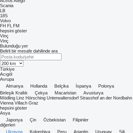
Actros
Atego
Scania
LB
18S
Volvo
FH
FL
FM
hepsini göster
Vinç
Vinç
Bulunduğu yer
Belirli bir mesafe dahilinde ara
Türkiye
Acıgöl
Avrupa
Almanya
Hollanda
Belçika
İspanya
Polonya
Birleşik Krallık
Çekya
Macaristan
Avusturya
Mödling
Linz
Hörsching
Unterwaltersdorf
Strasshof an der Nordbahn
Vienna
Villach
Graz
hepsini göster
Asya
Japonya
Çin
Özbekistan
Filipinler
diğerleri
Ukrayna
Kolombiya
Peru
Arjantin
Uruguay
Şili