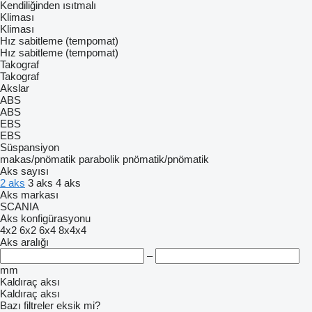
Kendiliğinden ısıtmalı
Kliması
Kliması
Hız sabitleme (tempomat)
Hız sabitleme (tempomat)
Takograf
Takograf
Akslar
ABS
ABS
EBS
EBS
Süspansiyon
makas/pnömatik
parabolik
pnömatik/pnömatik
Aks sayısı
2 aks
3 aks
4 aks
Aks markası
SCANIA
Aks konfigürasyonu
4x2
6x2
6x4
8x4x4
Aks aralığı
–
mm
Kaldıraç aksı
Kaldıraç aksı
Bazı filtreler eksik mi?