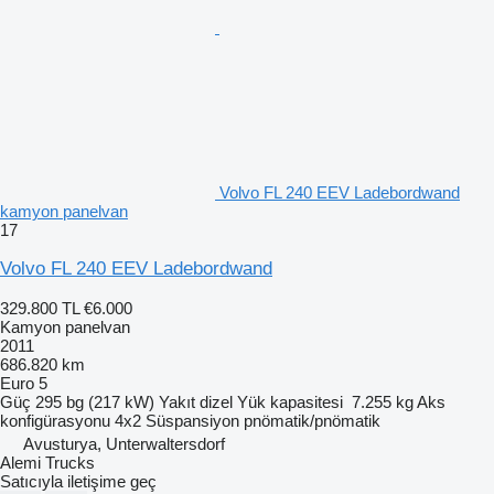
Volvo FL 240 EEV Ladebordwand
kamyon panelvan
17
Volvo FL 240 EEV Ladebordwand
329.800 TL
€6.000
Kamyon panelvan
2011
686.820 km
Euro 5
Güç
295 bg (217 kW)
Yakıt
dizel
Yük kapasitesi
7.255 kg
Aks
konfigürasyonu
4x2
Süspansiyon
pnömatik/pnömatik
Avusturya, Unterwaltersdorf
Alemi Trucks
Satıcıyla iletişime geç