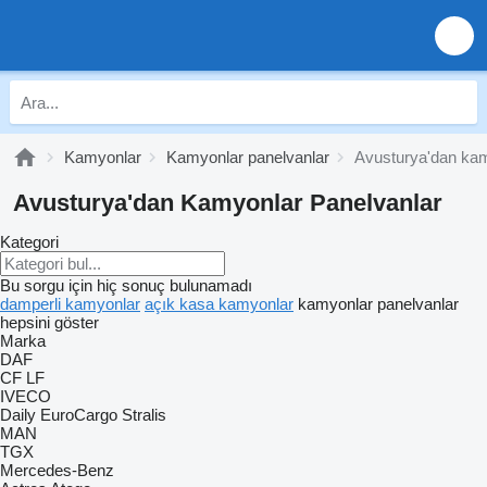
Kamyonlar
Kamyonlar panelvanlar
Avusturya'dan kam
Avusturya'dan Kamyonlar Panelvanlar
Kategori
Bu sorgu için hiç sonuç bulunamadı
damperli kamyonlar
açık kasa kamyonlar
kamyonlar panelvanlar
hepsini göster
Marka
DAF
CF
LF
IVECO
Daily
EuroCargo
Stralis
MAN
TGX
Mercedes-Benz