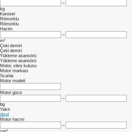
–
kg
Karoser
Römorklu
Römorklu
Hacim
–
m³
Çeki demiri
Çeki demiri
Yükleme asansörü
Yükleme asansörü
Motor, vites kutusu
Motor markası
Scania
Motor modeli
Motor gücü
–
bg
Yakıt
dizel
Motor hacmi
–
cm³