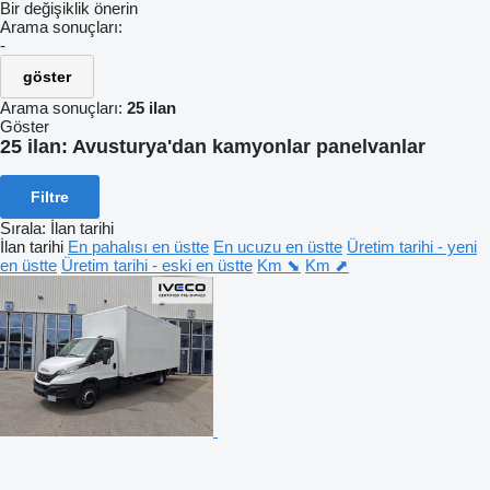
Bir değişiklik önerin
Arama sonuçları:
-
göster
Arama sonuçları:
25 ilan
Göster
25 ilan:
Avusturya'dan kamyonlar panelvanlar
Filtre
Sırala
:
İlan tarihi
İlan tarihi
En pahalısı en üstte
En ucuzu en üstte
Üretim tarihi - yeni
en üstte
Üretim tarihi - eski en üstte
Km ⬊
Km ⬈