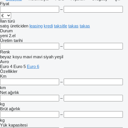
Fiyat
–
İlan türü
satış
üreticiden
leasing
kredi
taksitle
takas
takas
Durum
yeni
2.el
Üretim tarihi
–
Renk
beyaz
koyu mavi
mavi
siyah
yeşil
Avro
Euro 4
Euro 5
Euro 6
Özellikler
Km
–
km
Net ağırlık
–
kg
Brüt ağırlık
–
kg
Yük kapasitesi