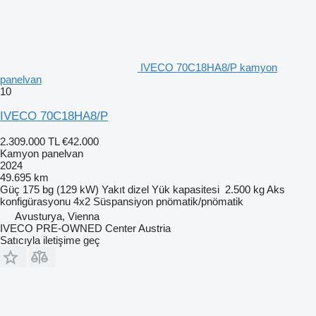
IVECO 70C18HA8/P kamyon
panelvan
10
IVECO 70C18HA8/P
2.309.000 TL
€42.000
Kamyon panelvan
2024
49.695 km
Güç
175 bg (129 kW)
Yakıt
dizel
Yük kapasitesi
2.500 kg
Aks
konfigürasyonu
4x2
Süspansiyon
pnömatik/pnömatik
Avusturya, Vienna
IVECO PRE-OWNED Center Austria
Satıcıyla iletişime geç