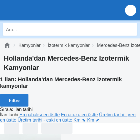
Kamyonlar
İzotermik kamyonlar
Mercedes-Benz izot
Hollanda'dan Mercedes-Benz Izotermik
Kamyonlar
1 ilan:
Hollanda'dan Mercedes-Benz izotermik
kamyonlar
Filtre
Sırala
:
İlan tarihi
İlan tarihi
En pahalısı en üstte
En ucuzu en üstte
Üretim tarihi - yeni
en üstte
Üretim tarihi - eski en üstte
Km ⬊
Km ⬈