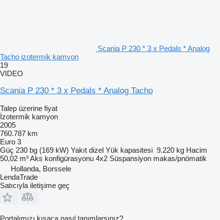
Scania P 230 * 3 x Pedals * Analog
Tacho izotermik kamyon
19
VIDEO
Scania P 230 * 3 x Pedals * Analog Tacho
Talep üzerine fiyat
İzotermik kamyon
2005
760.787 km
Euro 3
Güç
230 bg (169 kW)
Yakıt
dizel
Yük kapasitesi
9.220 kg
Hacim
50,02 m³
Aks konfigürasyonu
4x2
Süspansiyon
makas/pnömatik
Hollanda, Borssele
LendaTrade
Satıcıyla iletişime geç
Portalımızı kısaca nasıl tanımlarsınız?