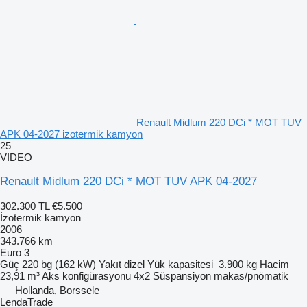
Renault Midlum 220 DCi * MOT TUV
APK 04-2027 izotermik kamyon
25
VIDEO
Renault Midlum 220 DCi * MOT TUV APK 04-2027
302.300 TL
€5.500
İzotermik kamyon
2006
343.766 km
Euro 3
Güç
220 bg (162 kW)
Yakıt
dizel
Yük kapasitesi
3.900 kg
Hacim
23,91 m³
Aks konfigürasyonu
4x2
Süspansiyon
makas/pnömatik
Hollanda, Borssele
LendaTrade