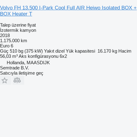
Volvo FH 13.500 I-Park Cool Full AIR Heiwo Isolated BOX +
BOX Heater T
Talep üzerine fiyat
İzotermik kamyon
2018
1.175.000 km
Euro 6
Güç
510 bg (375 kW)
Yakıt
dizel
Yük kapasitesi
16.170 kg
Hacim
56,03 m³
Aks konfigürasyonu
6x2
Hollanda, MAASDIJK
Semtrade B.V.
Satıcıyla iletişime geç