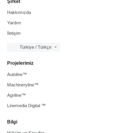
Şirket
Hakkımızda
Yardım
İletişim
Türkiye / Türkçe
Projelerimiz
Autoline™
Machineryline™
Agriline™
Linemedia Digital ™
Bilgi
Hüküm ve Koşullar