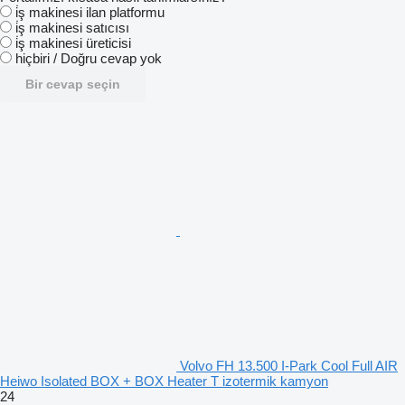
i̇ş makinesi ilan platformu
i̇ş makinesi satıcısı
i̇ş makinesi üreticisi
hiçbiri / Doğru cevap yok
Bir cevap seçin
Volvo FH 13.500 I-Park Cool Full AIR
Heiwo Isolated BOX + BOX Heater T izotermik kamyon
24