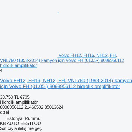
Volvo FH12, FH16, NH12, FH,
VNL780 (1993-2014) kamyon için Volvo FH (01.05-) 8098956112
hidrolik amplifikatör
4
Volvo FH12, FH16, NH12, FH, VNL780 (1993-2014) kamyon
için Volvo FH (01.05-) 8098956112 hidrolik amplifikatör
38.750 TL
€705
Hidrolik amplifikatör
8098956112 21466592 85013624
dizel
Estonya, Rummu
KB AUTO EESTI OÜ
Satıcıyla iletişime geç