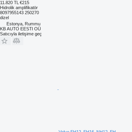
11.820 TL
€215
Hidrolik amplifikatör
8097955143 250270
dizel
Estonya, Rummu
KB AUTO EESTI OÜ
Satıcıyla iletişime geç
Volvo FH12, FH16, NH12, FH,