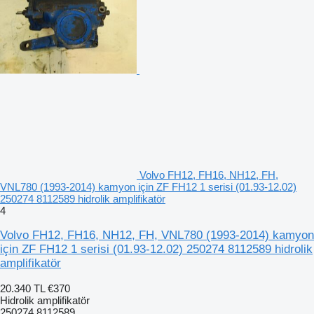
Volvo FH12, FH16, NH12, FH,
VNL780 (1993-2014) kamyon için ZF FH12 1 serisi (01.93-12.02)
250274 8112589 hidrolik amplifikatör
4
Volvo FH12, FH16, NH12, FH, VNL780 (1993-2014) kamyon
için ZF FH12 1 serisi (01.93-12.02) 250274 8112589 hidrolik
amplifikatör
20.340 TL
€370
Hidrolik amplifikatör
250274 8112589