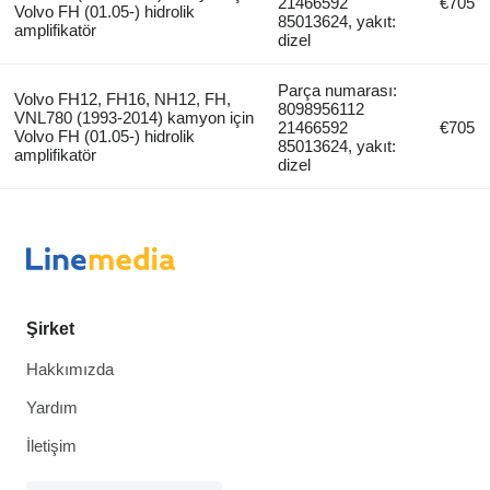
21466592
€705
Volvo FH (01.05-) hidrolik
85013624, yakıt:
amplifikatör
dizel
Parça numarası:
Volvo FH12, FH16, NH12, FH,
8098956112
VNL780 (1993-2014) kamyon için
21466592
€705
Volvo FH (01.05-) hidrolik
85013624, yakıt:
amplifikatör
dizel
Şirket
Hakkımızda
Yardım
İletişim