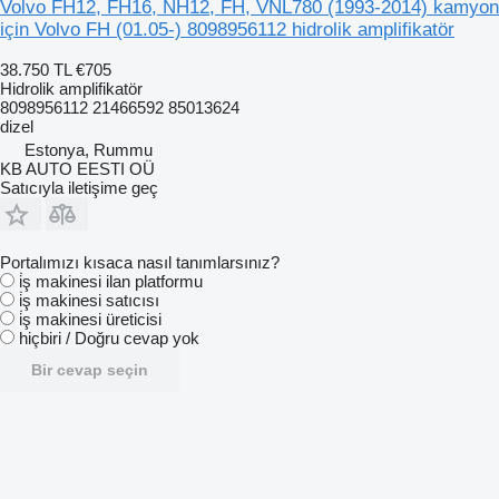
Volvo FH12, FH16, NH12, FH, VNL780 (1993-2014) kamyon
için Volvo FH (01.05-) 8098956112 hidrolik amplifikatör
38.750 TL
€705
Hidrolik amplifikatör
8098956112 21466592 85013624
dizel
Estonya, Rummu
KB AUTO EESTI OÜ
Satıcıyla iletişime geç
Portalımızı kısaca nasıl tanımlarsınız?
i̇ş makinesi ilan platformu
i̇ş makinesi satıcısı
i̇ş makinesi üreticisi
hiçbiri / Doğru cevap yok
Bir cevap seçin