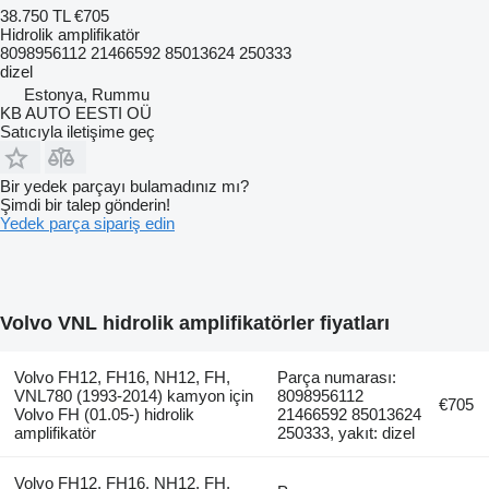
38.750 TL
€705
Hidrolik amplifikatör
8098956112 21466592 85013624 250333
dizel
Estonya, Rummu
KB AUTO EESTI OÜ
Satıcıyla iletişime geç
Bir yedek parçayı bulamadınız mı?
Şimdi bir talep gönderin!
Yedek parça sipariş edin
Volvo VNL hidrolik amplifikatörler fiyatları
Volvo FH12, FH16, NH12, FH,
Parça numarası:
VNL780 (1993-2014) kamyon için
8098956112
€705
Volvo FH (01.05-) hidrolik
21466592 85013624
amplifikatör
250333, yakıt: dizel
Volvo FH12, FH16, NH12, FH,