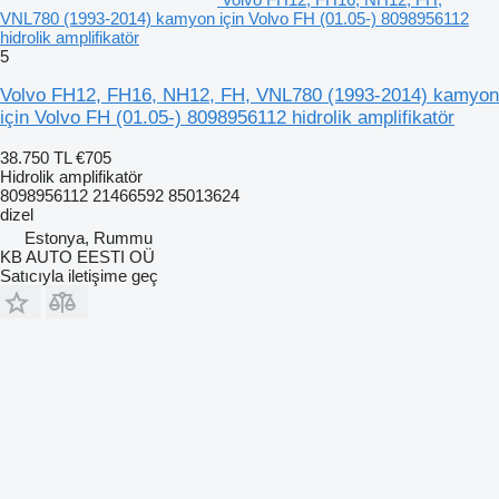
VNL780 (1993-2014) kamyon için Volvo FH (01.05-) 8098956112
hidrolik amplifikatör
5
Volvo FH12, FH16, NH12, FH, VNL780 (1993-2014) kamyon
için Volvo FH (01.05-) 8098956112 hidrolik amplifikatör
38.750 TL
€705
Hidrolik amplifikatör
8098956112 21466592 85013624
dizel
Estonya, Rummu
KB AUTO EESTI OÜ
Satıcıyla iletişime geç