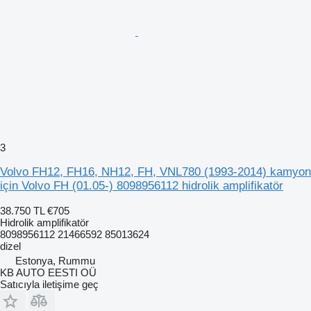
3
Volvo FH12, FH16, NH12, FH, VNL780 (1993-2014) kamyon
için Volvo FH (01.05-) 8098956112 hidrolik amplifikatör
38.750 TL
€705
Hidrolik amplifikatör
8098956112 21466592 85013624
dizel
Estonya, Rummu
KB AUTO EESTI OÜ
Satıcıyla iletişime geç