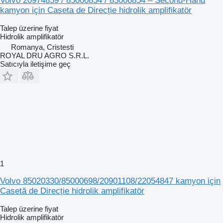
Volvo 20974859 / 85000854 / 85006854 – Second-Hand
kamyon için Caseta de Direcție hidrolik amplifikatör
Talep üzerine fiyat
Hidrolik amplifikatör
Romanya, Cristesti
ROYAL DRU AGRO S.R.L.
Satıcıyla iletişime geç
1
Volvo 85020330/85000698/20901108/22054847 kamyon için
Casetă de Direcție hidrolik amplifikatör
Talep üzerine fiyat
Hidrolik amplifikatör