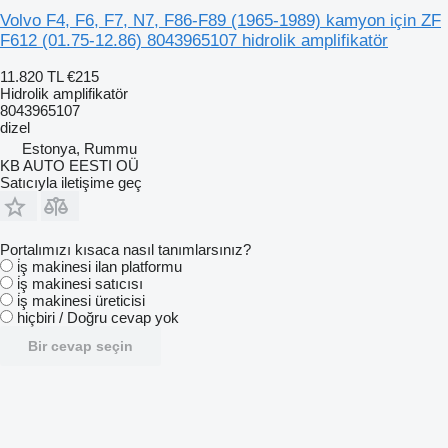
Volvo F4, F6, F7, N7, F86-F89 (1965-1989) kamyon için ZF
F612 (01.75-12.86) 8043965107 hidrolik amplifikatör
11.820 TL
€215
Hidrolik amplifikatör
8043965107
dizel
Estonya, Rummu
KB AUTO EESTI OÜ
Satıcıyla iletişime geç
Portalımızı kısaca nasıl tanımlarsınız?
i̇ş makinesi ilan platformu
i̇ş makinesi satıcısı
i̇ş makinesi üreticisi
hiçbiri / Doğru cevap yok
Bir cevap seçin