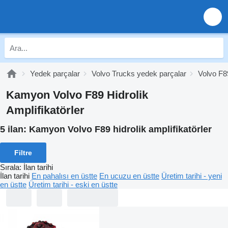
Yedek parçalar
Volvo Trucks yedek parçalar
Volvo F8
Kamyon Volvo F89 Hidrolik
Amplifikatörler
5 ilan:
Kamyon Volvo F89 hidrolik amplifikatörler
Filtre
Sırala
:
İlan tarihi
İlan tarihi
En pahalısı en üstte
En ucuzu en üstte
Üretim tarihi - yeni
en üstte
Üretim tarihi - eski en üstte