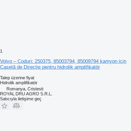
1
Volvo – Coduri: 250375, 85003794, 85009794 kamyon için
Casetă de Direcție pentru hidrolik amplifikatör
Talep üzerine fiyat
Hidrolik amplifikatör
Romanya, Cristesti
ROYAL DRU AGRO S.R.L.
Satıcıyla iletişime geç