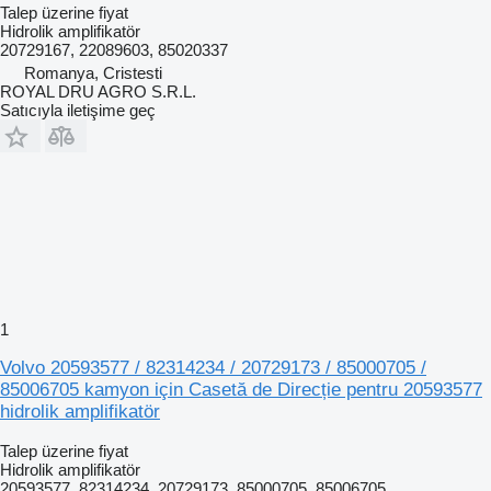
Talep üzerine fiyat
Hidrolik amplifikatör
20729167, 22089603, 85020337
Romanya, Cristesti
ROYAL DRU AGRO S.R.L.
Satıcıyla iletişime geç
1
Volvo 20593577 / 82314234 / 20729173 / 85000705 /
85006705 kamyon için Casetă de Direcție pentru 20593577
hidrolik amplifikatör
Talep üzerine fiyat
Hidrolik amplifikatör
20593577, 82314234, 20729173, 85000705, 85006705