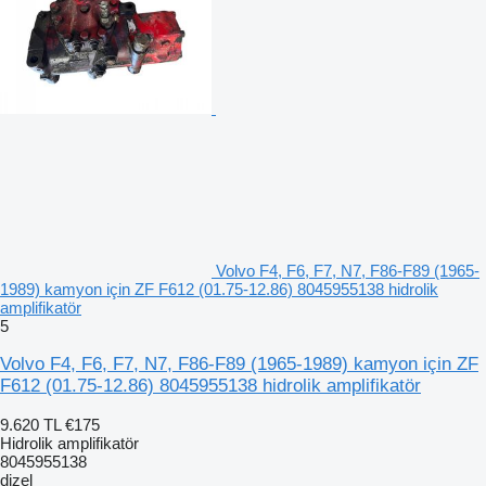
Volvo F4, F6, F7, N7, F86-F89 (1965-
1989) kamyon için ZF F612 (01.75-12.86) 8045955138 hidrolik
amplifikatör
5
Volvo F4, F6, F7, N7, F86-F89 (1965-1989) kamyon için ZF
F612 (01.75-12.86) 8045955138 hidrolik amplifikatör
9.620 TL
€175
Hidrolik amplifikatör
8045955138
dizel