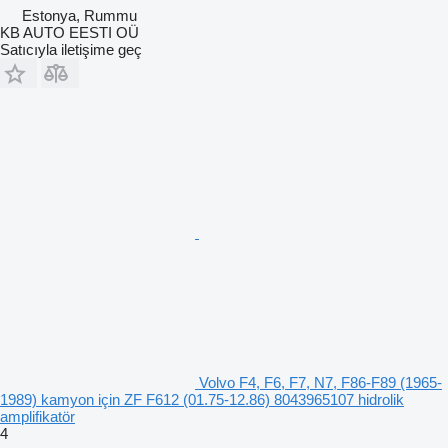
Estonya, Rummu
KB AUTO EESTI OÜ
Satıcıyla iletişime geç
Volvo F4, F6, F7, N7, F86-F89 (1965-
1989) kamyon için ZF F612 (01.75-12.86) 8043965107 hidrolik
amplifikatör
4