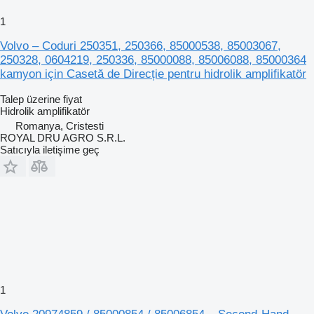
1
Volvo – Coduri 250351, 250366, 85000538, 85003067,
250328, 0604219, 250336, 85000088, 85006088, 85000364
kamyon için Casetă de Direcție pentru hidrolik amplifikatör
Talep üzerine fiyat
Hidrolik amplifikatör
Romanya, Cristesti
ROYAL DRU AGRO S.R.L.
Satıcıyla iletişime geç
1