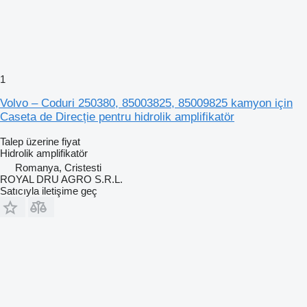
1
Volvo – Coduri 250380, 85003825, 85009825 kamyon için
Caseta de Direcție pentru hidrolik amplifikatör
Talep üzerine fiyat
Hidrolik amplifikatör
Romanya, Cristesti
ROYAL DRU AGRO S.R.L.
Satıcıyla iletişime geç