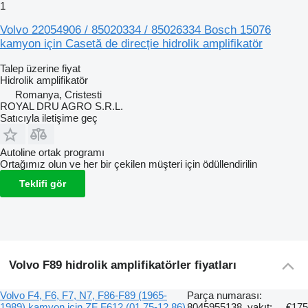
1
Volvo 22054906 / 85020334 / 85026334 Bosch 15076
kamyon için Casetă de direcție hidrolik amplifikatör
Talep üzerine fiyat
Hidrolik amplifikatör
Romanya, Cristesti
ROYAL DRU AGRO S.R.L.
Satıcıyla iletişime geç
Autoline ortak programı
Ortağımız olun ve her bir çekilen müşteri için ödüllendirilin
Teklifi gör
Volvo F89 hidrolik amplifikatörler fiyatları
Volvo F4, F6, F7, N7, F86-F89 (1965-
Parça numarası:
1989) kamyon için ZF F612 (01.75-12.86)
8045955138, yakıt:
€175