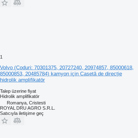
1
Volvo (Coduri: 70301375, 20727240, 20974857, 85000618,
85000853, 20485784) kamyon için Casetă de direcție
hidrolik amplifikatör
Talep üzerine fiyat
Hidrolik amplifikatör
Romanya, Cristesti
ROYAL DRU AGRO S.R.L.
Satıcıyla iletişime geç