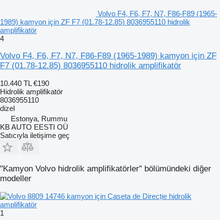
Volvo F4, F6, F7, N7, F86-F89 (1965-
1989) kamyon için ZF F7 (01.78-12.85) 8036955110 hidrolik
amplifikatör
4
Volvo F4, F6, F7, N7, F86-F89 (1965-1989) kamyon için ZF
F7 (01.78-12.85) 8036955110 hidrolik amplifikatör
10.440 TL
€190
Hidrolik amplifikatör
8036955110
dizel
Estonya, Rummu
KB AUTO EESTI OÜ
Satıcıyla iletişime geç
"Kamyon Volvo hidrolik amplifikatörler" bölümündeki diğer
modeller
1