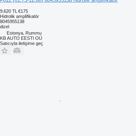
F612 (01.75-12.86) 8045955138 hidrolik amplifikatör
9.620 TL
€175
Hidrolik amplifikatör
8045955138
dizel
Estonya, Rummu
KB AUTO EESTI OÜ
Satıcıyla iletişime geç