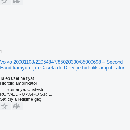
1
Volvo 20901108/22054847/85020330/85000698 – Second
Hand kamyon için Caseta de Direcție hidrolik amplifikatör
Talep üzerine fiyat
Hidrolik amplifikatör
Romanya, Cristesti
ROYAL DRU AGRO S.R.L.
Satıcıyla iletişime geç