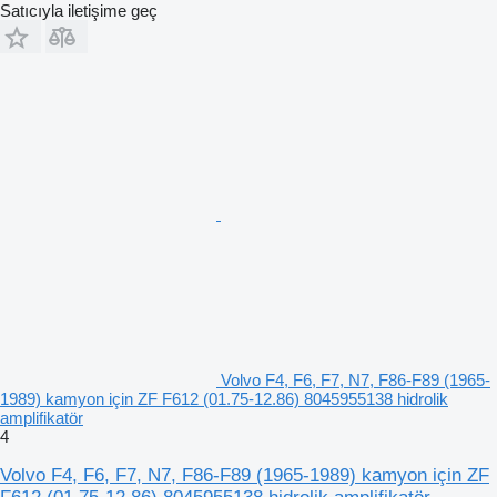
Satıcıyla iletişime geç
Volvo F4, F6, F7, N7, F86-F89 (1965-
1989) kamyon için ZF F612 (01.75-12.86) 8045955138 hidrolik
amplifikatör
4
Volvo F4, F6, F7, N7, F86-F89 (1965-1989) kamyon için ZF