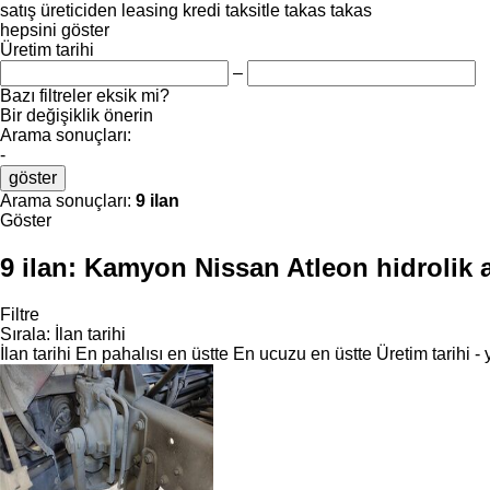
satış
üreticiden
leasing
kredi
taksitle
takas
takas
hepsini göster
Üretim tarihi
–
Bazı filtreler eksik mi?
Bir değişiklik önerin
Arama sonuçları:
-
göster
Arama sonuçları:
9 ilan
Göster
9 ilan:
Kamyon Nissan Atleon hidrolik a
Filtre
Sırala
:
İlan tarihi
İlan tarihi
En pahalısı en üstte
En ucuzu en üstte
Üretim tarihi -