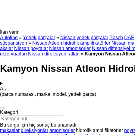
İlan verin
Autoline
»
Yedek parçalar
»
Nissan yedek parçalar
Bosch
DAF
süspansiyon
»
Nissan Atleon hidrolik amplifikatörler
Nissan ma
akslar
Nissan poyralar
Nissan amortisörler
Nissan difrensiyel mi
rezervuarları
Nissan di̇reksi̇yon raflari
»
Kamyon Nissan Atleon 
Kamyon Nissan Atleon Hidroli
Ara
(parça numarası, marka, model, yedek parça)
Kategori
Bu sorgu için hiç sonuç bulunamadı
makaslar
direksiyonlar
amortisörler
hidrolik amplifikatörler
poyr