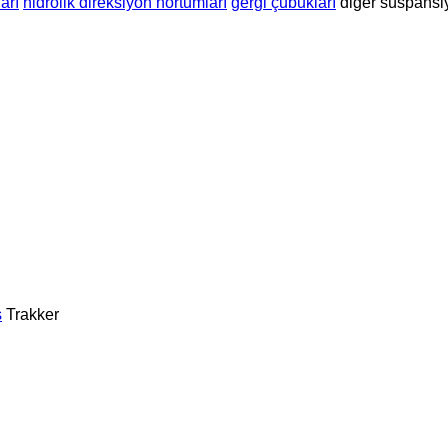
arı
hidrolik direksiyon hortumları
gergi çubukları
diğer süspansi
s
Trakker