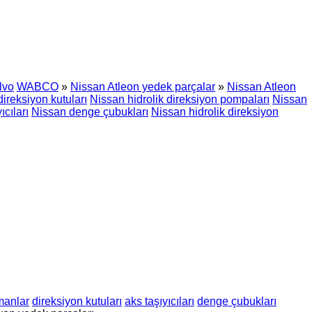
lvo
WABCO
»
Nissan Atleon yedek parçalar
»
Nissan Atleon
ireksiyon kutuları
Nissan hidrolik direksiyon pompaları
Nissan
ıcıları
Nissan denge çubukları
Nissan hidrolik direksiyon
manlar
direksiyon kutuları
aks taşıyıcıları
denge çubukları