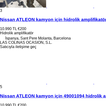
3
Nissan ATLEON kamyon için hidrolik amplifikatö
10.990 TL
€200
Hidrolik amplifikatör
İspanya, Sant Pere Molanta, Barcelona
LAS COLINAS OCASION, S.L.
Satıcıyla iletişime geç
5
Nissan ATLEON kamyon için 49001094 hidrolik am
10.990 TL
€200