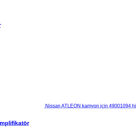
r
Nissan ATLEON kamyon için 49001094 hidr
plifikatör