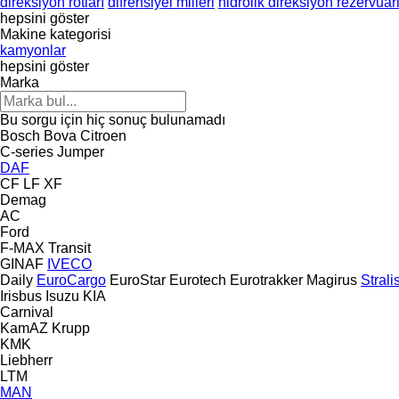
direksiyon rotları
difrensiyel milleri
hidrolik direksiyon rezervuarl
hepsini göster
Makine kategorisi
kamyonlar
hepsini göster
Marka
Bu sorgu için hiç sonuç bulunamadı
Bosch
Bova
Citroen
C-series
Jumper
DAF
CF
LF
XF
Demag
AC
Ford
F-MAX
Transit
GINAF
IVECO
Daily
EuroCargo
EuroStar
Eurotech
Eurotrakker
Magirus
Strali
Irisbus
Isuzu
KIA
Carnival
KamAZ
Krupp
KMK
Liebherr
LTM
MAN