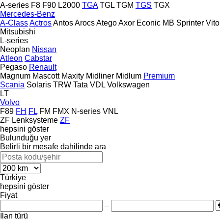
A-series
F8
F90
L2000
TGA
TGL
TGM
TGS
TGX
Mercedes-Benz
A-Class
Actros
Antos
Arocs
Atego
Axor
Econic
MB
Sprinter
Vito
Mitsubishi
L-series
Neoplan
Nissan
Atleon
Cabstar
Pegaso
Renault
Magnum
Mascott
Maxity
Midliner
Midlum
Premium
Scania
Solaris
TRW
Tata
VDL
Volkswagen
LT
Volvo
F89
FH
FL
FM
FMX
N-series
VNL
ZF Lenksysteme
ZF
hepsini göster
Bulunduğu yer
Belirli bir mesafe dahilinde ara
Türkiye
hepsini göster
Fiyat
–
İlan türü