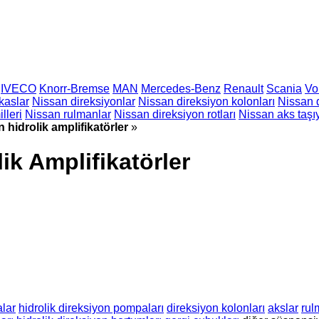
IVECO
Knorr-Bremse
MAN
Mercedes-Benz
Renault
Scania
Vo
kaslar
Nissan direksiyonlar
Nissan direksiyon kolonları
Nissan d
lleri
Nissan rulmanlar
Nissan direksiyon rotları
Nissan aks taşıy
hidrolik amplifikatörler
»
k Amplifikatörler
alar
hidrolik direksiyon pompaları
direksiyon kolonları
akslar
rul