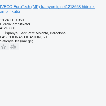
IVECO EuroTech (MP) kamyon için 41218668 hidrolik
amplifikatör
19.240 TL
€350
Hidrolik amplifikatör
41218668
İspanya, Sant Pere Molanta, Barcelona
LAS COLINAS OCASION, S.L.
Satıcıyla iletişime geç