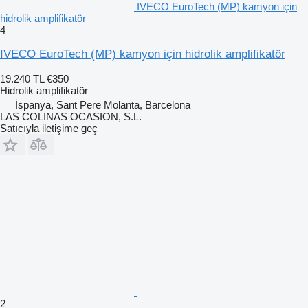
IVECO EuroTech (MP) kamyon için
hidrolik amplifikatör
4
IVECO EuroTech (MP) kamyon için hidrolik amplifikatör
19.240 TL
€350
Hidrolik amplifikatör
İspanya, Sant Pere Molanta, Barcelona
LAS COLINAS OCASION, S.L.
Satıcıyla iletişime geç
2