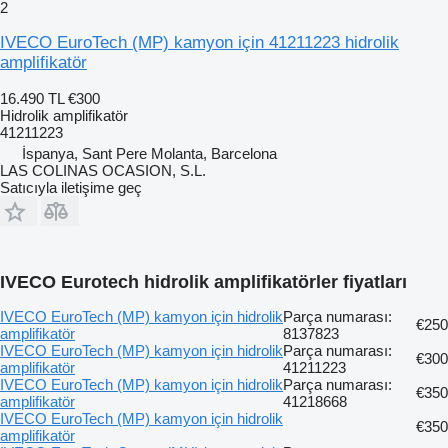
2
IVECO EuroTech (MP) kamyon için 41211223 hidrolik
amplifikatör
16.490 TL
€300
Hidrolik amplifikatör
41211223
İspanya, Sant Pere Molanta, Barcelona
LAS COLINAS OCASION, S.L.
Satıcıyla iletişime geç
IVECO Eurotech hidrolik amplifikatörler fiyatları
IVECO EuroTech (MP) kamyon için hidrolik
Parça numarası:
€250
amplifikatör
8137823
IVECO EuroTech (MP) kamyon için hidrolik
Parça numarası:
€300
amplifikatör
41211223
IVECO EuroTech (MP) kamyon için hidrolik
Parça numarası:
€350
amplifikatör
41218668
IVECO EuroTech (MP) kamyon için hidrolik
€350
amplifikatör