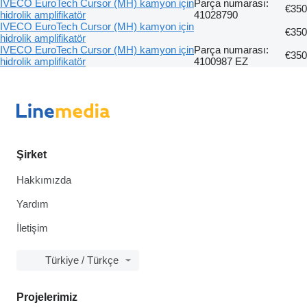
IVECO EuroTech Cursor (MH) kamyon için
Parça numarası:
€350
hidrolik amplifikatör
41028790
IVECO EuroTech Cursor (MH) kamyon için
€350
hidrolik amplifikatör
IVECO EuroTech Cursor (MH) kamyon için
Parça numarası:
€350
hidrolik amplifikatör
4100987 EZ
Şirket
Hakkımızda
Yardım
İletişim
Türkiye / Türkçe
Projelerimiz