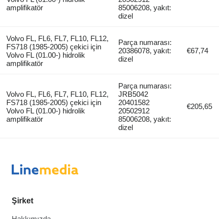
amplifikatör
85006208, yakıt:
dizel
Volvo FL, FL6, FL7, FL10, FL12,
Parça numarası:
FS718 (1985-2005) çekici için
20386078, yakıt:
€67,74
Volvo FL (01.00-) hidrolik
dizel
amplifikatör
Parça numarası:
Volvo FL, FL6, FL7, FL10, FL12,
JRB5042
FS718 (1985-2005) çekici için
20401582
€205,65
Volvo FL (01.00-) hidrolik
20502912
amplifikatör
85006208, yakıt:
dizel
Şirket
Hakkımızda