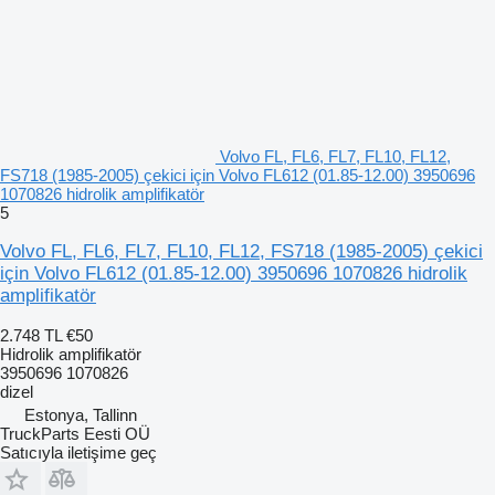
Volvo FL, FL6, FL7, FL10, FL12,
FS718 (1985-2005) çekici için Volvo FL612 (01.85-12.00) 3950696
1070826 hidrolik amplifikatör
5
Volvo FL, FL6, FL7, FL10, FL12, FS718 (1985-2005) çekici
için Volvo FL612 (01.85-12.00) 3950696 1070826 hidrolik
amplifikatör
2.748 TL
€50
Hidrolik amplifikatör
3950696 1070826
dizel
Estonya, Tallinn
TruckParts Eesti OÜ
Satıcıyla iletişime geç