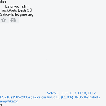
dizel
Estonya, Tallinn
TruckParts Eesti OÜ
Satıcıyla iletişime geç
Volvo FL, FL6, FL7, FL10, FL12,
FS718 (1985-2005) çekici için Volvo FL (01.00-) JRB5042 hidrolik
amplifikatör
9