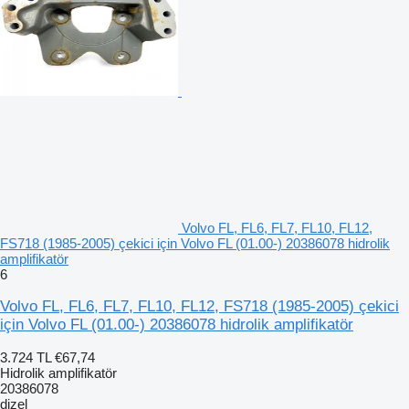
Volvo FL, FL6, FL7, FL10, FL12,
FS718 (1985-2005) çekici için Volvo FL (01.00-) 20386078 hidrolik
amplifikatör
6
Volvo FL, FL6, FL7, FL10, FL12, FS718 (1985-2005) çekici
için Volvo FL (01.00-) 20386078 hidrolik amplifikatör
3.724 TL
€67,74
Hidrolik amplifikatör
20386078
dizel