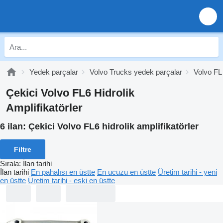
Yedek parçalar
Volvo Trucks yedek parçalar
Volvo FL
Çekici Volvo FL6 Hidrolik
Amplifikatörler
6 ilan:
Çekici Volvo FL6 hidrolik amplifikatörler
Filtre
Sırala
:
İlan tarihi
İlan tarihi
En pahalısı en üstte
En ucuzu en üstte
Üretim tarihi - yeni
en üstte
Üretim tarihi - eski en üstte