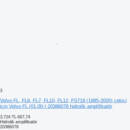
3
Volvo FL, FL6, FL7, FL10, FL12, FS718 (1985-2005) çekici
için Volvo FL (01.00-) 20386078 hidrolik amplifikatör
3.724 TL
€67,74
Hidrolik amplifikatör
20386078