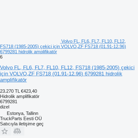
Volvo FL, FL6, FL7, FL10, FL12,
FS718 (1985-2005) çekici için VOLVO,ZF FS718 (01.91-12.96)
6799281 hidrolik amplifikatör
6
Volvo FL, FL6, FL7, FL10, FL12, FS718 (1985-2005) çekici
için VOLVO,ZF FS718 (01.91-12.96) 6799281 hidrolik
amplifikatör
23.270 TL
€423,40
Hidrolik amplifikatör
6799281
dizel
Estonya, Tallinn
TruckParts Eesti OÜ
Satıcıyla iletişime geç