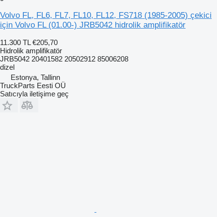
Volvo FL, FL6, FL7, FL10, FL12, FS718 (1985-2005) çekici
için Volvo FL (01.00-) JRB5042 hidrolik amplifikatör
11.300 TL
€205,70
Hidrolik amplifikatör
JRB5042 20401582 20502912 85006208
dizel
Estonya, Tallinn
TruckParts Eesti OÜ
Satıcıyla iletişime geç