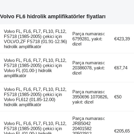
Volvo FL6 hidrolik amplifikatörler fiyatları
Volvo FL, FL6, FL7, FL10, FL12,
Parça numarası:
FS718 (1985-2005) çekici için
6799281, yakıt:
€423,39
VOLVO,ZF FS718 (01.91-12.96)
dizel
hidrolik amplifikatör
Volvo FL, FL6, FL7, FL10, FL12,
Parça numarası:
FS718 (1985-2005) çekici için
20386078, yakıt:
€67,74
Volvo FL (01.00-) hidrolik
dizel
amplifikatör
Volvo FL, FL6, FL7, FL10, FL12,
Parça numarası:
FS718 (1985-2005) çekici için
3950696 1070826,
€50
Volvo FL612 (01.85-12.00)
yakıt: dizel
hidrolik amplifikatör
Parça numarası:
Volvo FL, FL6, FL7, FL10, FL12,
JRB5042
FS718 (1985-2005) çekici için
20401582
€205,65
Volvo FL (01.00-) hidrolik
20502912