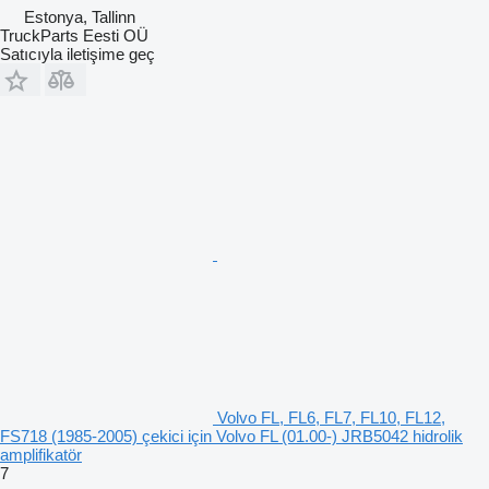
Estonya, Tallinn
TruckParts Eesti OÜ
Satıcıyla iletişime geç
Volvo FL, FL6, FL7, FL10, FL12,
FS718 (1985-2005) çekici için Volvo FL (01.00-) JRB5042 hidrolik
amplifikatör
7