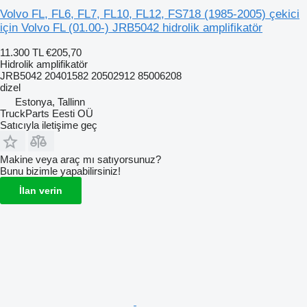
Volvo FL, FL6, FL7, FL10, FL12, FS718 (1985-2005) çekici
için Volvo FL (01.00-) JRB5042 hidrolik amplifikatör
11.300 TL
€205,70
Hidrolik amplifikatör
JRB5042 20401582 20502912 85006208
dizel
Estonya, Tallinn
TruckParts Eesti OÜ
Satıcıyla iletişime geç
Makine veya araç mı satıyorsunuz?
Bunu bizimle yapabilirsiniz!
İlan verin