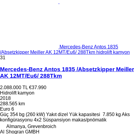
Mercedes-Benz Antos 1835
/Absetzkipper Meiller AK 12MT/Eu6/ 288Tkm hidrolift kamyon
31
Mercedes-Benz Antos 1835 /Absetzkipper Meiller
AK 12MT/Eu6/ 288Tkm
2.088.000 TL
€37.990
Hidrolift kamyon
2018
288.565 km
Euro 6
Güç
354 bg (260 kW)
Yakıt
dizel
Yük kapasitesi
7.850 kg
Aks
konfigürasyonu
4x2
Süspansiyon
makas/pnömatik
Almanya, Grevenbroich
Al Shogran GMBH