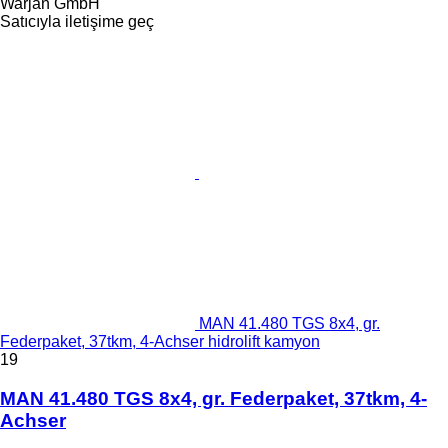
Warjan GmbH
Satıcıyla iletişime geç
MAN 41.480 TGS 8x4, gr.
Federpaket, 37tkm, 4-Achser hidrolift kamyon
19
MAN 41.480 TGS 8x4, gr. Federpaket, 37tkm, 4-
Achser