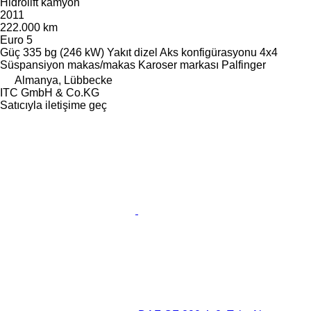
Hidrolift kamyon
2011
222.000 km
Euro 5
Güç
335 bg (246 kW)
Yakıt
dizel
Aks konfigürasyonu
4x4
Süspansiyon
makas/makas
Karoser markası
Palfinger
Almanya, Lübbecke
ITC GmbH & Co.KG
Satıcıyla iletişime geç