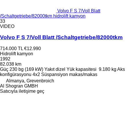
Volvo F S 7/Voll Blatt
/Schaltgetriebe/82000tkm hidrolift kamyon
33
VIDEO
Volvo F S 7/Voll Blatt /Schaltgetriebe/82000tkm
714.000 TL
€12.990
Hidrolift kamyon
1992
82.038 km
Güç
230 bg (169 kW)
Yakıt
dizel
Yük kapasitesi
9.180 kg
Aks
konfigürasyonu
4x2
Süspansiyon
makas/makas
Almanya, Grevenbroich
Al Shogran GMBH
Satıcıyla iletişime geç