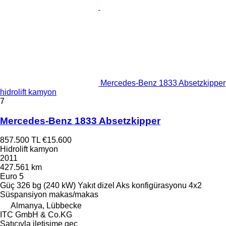
Mercedes-Benz 1833 Absetzkipper
hidrolift kamyon
7
Mercedes-Benz 1833 Absetzkipper
857.500 TL
€15.600
Hidrolift kamyon
2011
427.561 km
Euro 5
Güç
326 bg (240 kW)
Yakıt
dizel
Aks konfigürasyonu
4x2
Süspansiyon
makas/makas
Almanya, Lübbecke
ITC GmbH & Co.KG
Satıcıyla iletişime geç