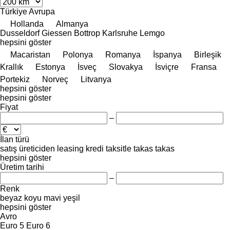
Türkiye
Avrupa
Hollanda
Almanya
Dusseldorf
Giessen
Bottrop
Karlsruhe
Lemgo
hepsini göster
Macaristan
Polonya
Romanya
İspanya
Birleşik
Krallık
Estonya
İsveç
Slovakya
İsviçre
Fransa
Portekiz
Norveç
Litvanya
hepsini göster
hepsini göster
Fiyat
–
İlan türü
satış
üreticiden
leasing
kredi
taksitle
takas
takas
hepsini göster
Üretim tarihi
–
Renk
beyaz
koyu mavi
yeşil
hepsini göster
Avro
Euro 5
Euro 6