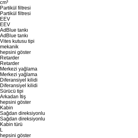
cm³
Partikül filtresi
Partikül filtresi
EEV
EEV
AdBlue tankı
AdBlue tankı
Vites kutusu tipi
mekanik
hepsini göster
Retarder
Retarder
Merkezi yağlama
Merkezi yağlama
Diferansiyel kilidi
Diferansiyel kilidi
Sürücü tipi
Arkadan İtiş
hepsini göster
Kabin
Sağdan direksiyonlu
Sağdan direksiyonlu
Kabin türü
L
hepsini göster