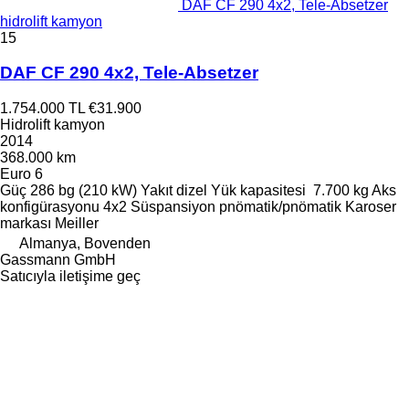
DAF CF 290 4x2, Tele-Absetzer
hidrolift kamyon
15
DAF CF 290 4x2, Tele-Absetzer
1.754.000 TL
€31.900
Hidrolift kamyon
2014
368.000 km
Euro 6
Güç
286 bg (210 kW)
Yakıt
dizel
Yük kapasitesi
7.700 kg
Aks
konfigürasyonu
4x2
Süspansiyon
pnömatik/pnömatik
Karoser
markası
Meiller
Almanya, Bovenden
Gassmann GmbH
Satıcıyla iletişime geç