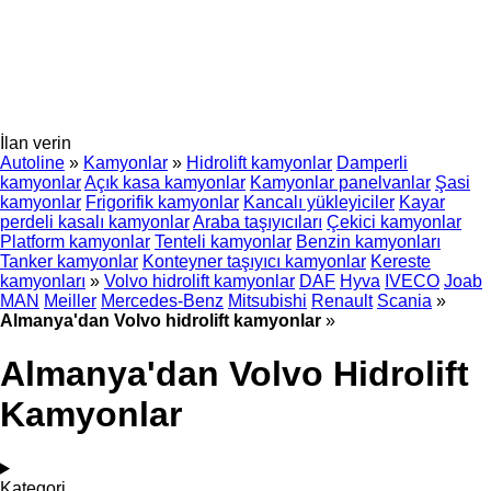
İlan verin
Autoline
»
Kamyonlar
»
Hidrolift kamyonlar
Damperli
kamyonlar
Açık kasa kamyonlar
Kamyonlar panelvanlar
Şasi
kamyonlar
Frigorifik kamyonlar
Kancalı yükleyiciler
Kayar
perdeli kasalı kamyonlar
Araba taşıyıcıları
Çekici kamyonlar
Platform kamyonlar
Tenteli kamyonlar
Benzin kamyonları
Tanker kamyonlar
Konteyner taşıyıcı kamyonlar
Kereste
kamyonları
»
Volvo hidrolift kamyonlar
DAF
Hyva
IVECO
Joab
MAN
Meiller
Mercedes-Benz
Mitsubishi
Renault
Scania
»
Almanya'dan Volvo hidrolift kamyonlar
»
Almanya'dan Volvo Hidrolift
Kamyonlar
Kategori