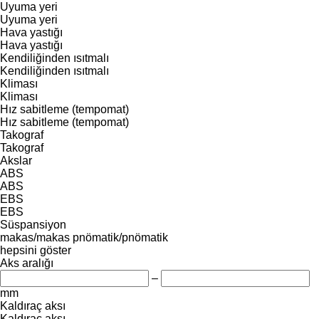
Uyuma yeri
Uyuma yeri
Hava yastığı
Hava yastığı
Kendiliğinden ısıtmalı
Kendiliğinden ısıtmalı
Kliması
Kliması
Hız sabitleme (tempomat)
Hız sabitleme (tempomat)
Takograf
Takograf
Akslar
ABS
ABS
EBS
EBS
Süspansiyon
makas/makas
pnömatik/pnömatik
hepsini göster
Aks aralığı
–
mm
Kaldıraç aksı
Kaldıraç aksı