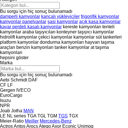
Bu sorgu için hiç sonuç bulunamadı
damperli kamyonlar
kancalı yükleyiciler
frigorifik kamyonlar
kamyonlar panelvanlar
şasi kamyonlar
açık kasa kamyonlar
kayar perdeli kasalı kamyonlar
kereste kamyonları
tenteli
kamyonlar
araba taşıyıcıları
konteyner taşıyıcı kamyonlar
hidrolift kamyonlar
çekici kamyonlar
kamyonlar süt tankerleri
platform kamyonlar
dondurma kamyonları
hayvan taşıma
araçları
benzin kamyonları
tanker kamyonlar
at taşıma
kamyonları
hepsini göster
Marka
Bu sorgu için hiç sonuç bulunamadı
Aebi Schmidt
DAF
CF
LF
Gergen
IVECO
EuroCargo
Isuzu
NPR
Joab
Jotha
MAN
LE
NL series
TGA
TGL
TGM
TGS
TGX
Meier-Ratio
Meiller
Mercedes-Benz
Actros
Antos
Arocs
Atego
Axor
Econic
Unimog