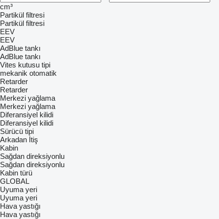
cm³
Partikül filtresi
Partikül filtresi
EEV
EEV
AdBlue tankı
AdBlue tankı
Vites kutusu tipi
mekanik
otomatik
Retarder
Retarder
Merkezi yağlama
Merkezi yağlama
Diferansiyel kilidi
Diferansiyel kilidi
Sürücü tipi
Arkadan İtiş
Kabin
Sağdan direksiyonlu
Sağdan direksiyonlu
Kabin türü
GLOBAL
Uyuma yeri
Uyuma yeri
Hava yastığı
Hava yastığı