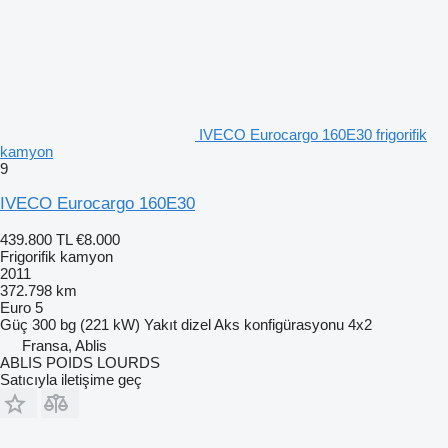
IVECO Eurocargo 160E30 frigorifik
kamyon
9
IVECO Eurocargo 160E30
439.800 TL
€8.000
Frigorifik kamyon
2011
372.798 km
Euro 5
Güç
300 bg (221 kW)
Yakıt
dizel
Aks konfigürasyonu
4x2
Fransa, Ablis
ABLIS POIDS LOURDS
Satıcıyla iletişime geç