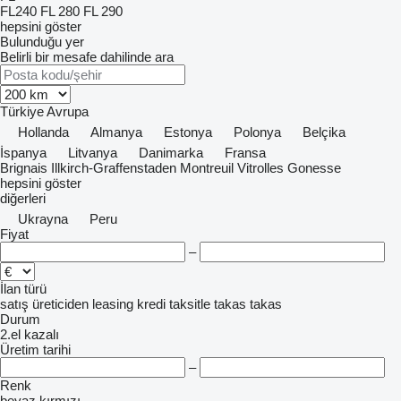
FL240
FL 280
FL 290
hepsini göster
Bulunduğu yer
Belirli bir mesafe dahilinde ara
Türkiye
Avrupa
Hollanda
Almanya
Estonya
Polonya
Belçika
İspanya
Litvanya
Danimarka
Fransa
Brignais
Illkirch-Graffenstaden
Montreuil
Vitrolles
Gonesse
hepsini göster
diğerleri
Ukrayna
Peru
Fiyat
–
İlan türü
satış
üreticiden
leasing
kredi
taksitle
takas
takas
Durum
2.el
kazalı
Üretim tarihi
–
Renk
beyaz
kırmızı