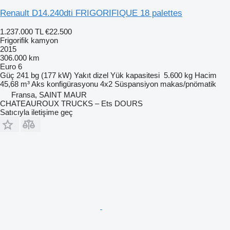
Renault D14.240dti FRIGORIFIQUE 18 palettes
1.237.000 TL
€22.500
Frigorifik kamyon
2015
306.000 km
Euro 6
Güç
241 bg (177 kW)
Yakıt
dizel
Yük kapasitesi
5.600 kg
Hacim
45,68 m³
Aks konfigürasyonu
4x2
Süspansiyon
makas/pnömatik
Fransa, SAINT MAUR
CHATEAUROUX TRUCKS – Ets DOURS
Satıcıyla iletişime geç