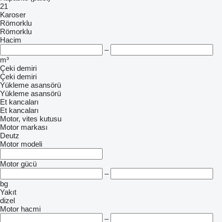
21
Karoser
Römorklu
Römorklu
Hacim
–
m³
Çeki demiri
Çeki demiri
Yükleme asansörü
Yükleme asansörü
Et kancaları
Et kancaları
Motor, vites kutusu
Motor markası
Deutz
Motor modeli
Motor gücü
–
bg
Yakıt
dizel
Motor hacmi
–