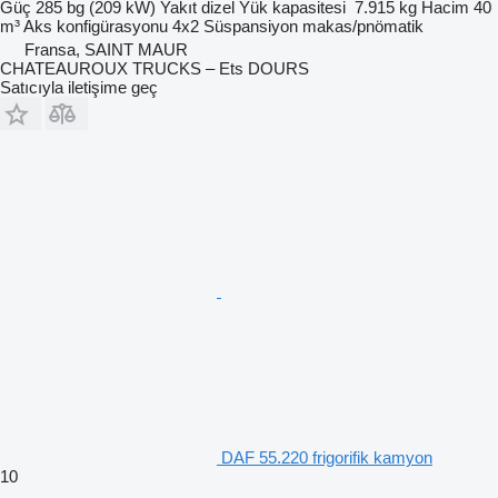
Güç
285 bg (209 kW)
Yakıt
dizel
Yük kapasitesi
7.915 kg
Hacim
40
m³
Aks konfigürasyonu
4x2
Süspansiyon
makas/pnömatik
Fransa, SAINT MAUR
CHATEAUROUX TRUCKS – Ets DOURS
Satıcıyla iletişime geç
DAF 55.220 frigorifik kamyon
10