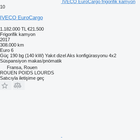
IVECO EuroCargo frigorifik kamyon
10
IVECO EuroCargo
1.182.000 TL
€21.500
Frigorifik kamyon
2017
308.000 km
Euro 6
Güç
190 bg (140 kW)
Yakıt
dizel
Aks konfigürasyonu
4x2
Süspansiyon
makas/pnömatik
Fransa, Rouen
ROUEN POIDS LOURDS
Satıcıyla iletişime geç