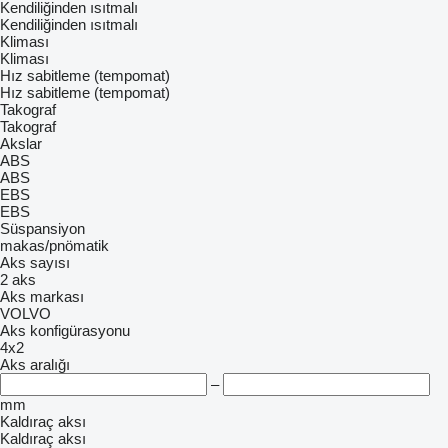
Kendiliğinden ısıtmalı
Kendiliğinden ısıtmalı
Kliması
Kliması
Hız sabitleme (tempomat)
Hız sabitleme (tempomat)
Takograf
Takograf
Akslar
ABS
ABS
EBS
EBS
Süspansiyon
makas/pnömatik
Aks sayısı
2 aks
Aks markası
VOLVO
Aks konfigürasyonu
4x2
Aks aralığı
–
mm
Kaldıraç aksı
Kaldıraç aksı