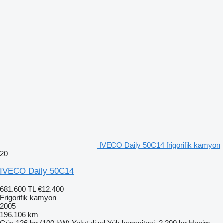
IVECO Daily 50C14 frigorifik kamyon
20
IVECO Daily 50C14
681.600 TL
€12.400
Frigorifik kamyon
2005
196.106 km
Güç
136 bg (100 kW)
Yakıt
dizel
Yük kapasitesi
2.200 kg
Hacim