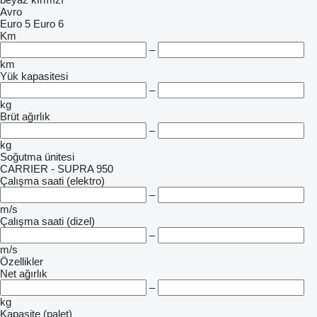
Avro
Euro 5
Euro 6
Km
–
km
Yük kapasitesi
–
kg
Brüt ağırlık
–
kg
Soğutma ünitesi
CARRIER - SUPRA 950
Çalışma saati (elektro)
–
m/s
Çalışma saati (dizel)
–
m/s
Özellikler
Net ağırlık
–
kg
Kapasite (palet)