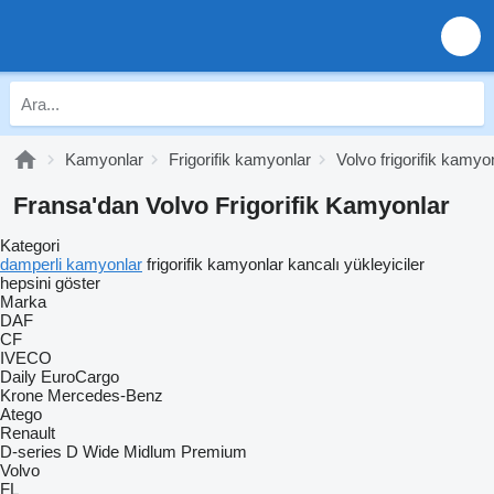
Kamyonlar
Frigorifik kamyonlar
Volvo frigorifik kamyo
Fransa'dan Volvo Frigorifik Kamyonlar
Kategori
damperli kamyonlar
frigorifik kamyonlar
kancalı yükleyiciler
hepsini göster
Marka
DAF
CF
IVECO
Daily
EuroCargo
Krone
Mercedes-Benz
Atego
Renault
D-series
D Wide
Midlum
Premium
Volvo
FL