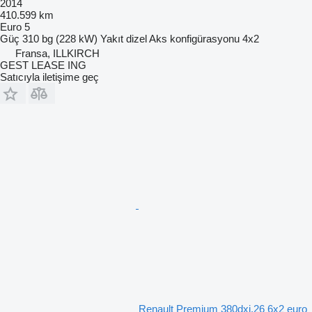
2014
410.599 km
Euro 5
Güç
310 bg (228 kW)
Yakıt
dizel
Aks konfigürasyonu
4x2
Fransa, ILLKIRCH
GEST LEASE ING
Satıcıyla iletişime geç
Renault Premium 380dxi.26 6x2 euro