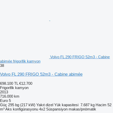
Volvo FL 290 FRIGO 52m3 - Cabine
abimée frigorifik kamyon
38
Volvo FL 290 FRIGO 52m3 - Cabine abimée
698.100 TL
€12.700
Frigorifik kamyon
2013
716.000 km
Euro 5
Güç
295 bg (217 kW)
Yakıt
dizel
Yük kapasitesi
7.687 kg
Hacim
52
m³
Aks konfigürasyonu
4x2
Süspansiyon
makas/pnömatik