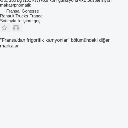
Güç
260 bg (191 kW)
Aks konfigürasyonu
4x2
Süspansiyon
makas/pnömatik
Fransa, Gonesse
Renault Trucks France
Satıcıyla iletişime geç
"Fransa'dan frigorifik kamyonlar" bölümündeki diğer
markalar