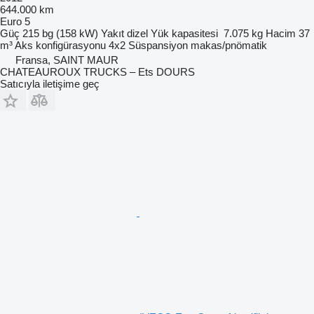
644.000 km
Euro 5
Güç
215 bg (158 kW)
Yakıt
dizel
Yük kapasitesi
7.075 kg
Hacim
37
m³
Aks konfigürasyonu
4x2
Süspansiyon
makas/pnömatik
Fransa, SAINT MAUR
CHATEAUROUX TRUCKS – Ets DOURS
Satıcıyla iletişime geç