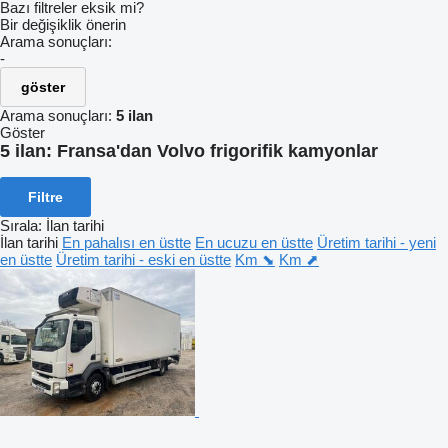
Bazı filtreler eksik mi?
Bir değişiklik önerin
Arama sonuçları:
-
göster
Arama sonuçları:
5 ilan
Göster
5 ilan:
Fransa'dan Volvo frigorifik kamyonlar
Filtre
Sırala
:
İlan tarihi
İlan tarihi
En pahalısı en üstte
En ucuzu en üstte
Üretim tarihi - yeni
en üstte
Üretim tarihi - eski en üstte
Km ⬊
Km ⬈