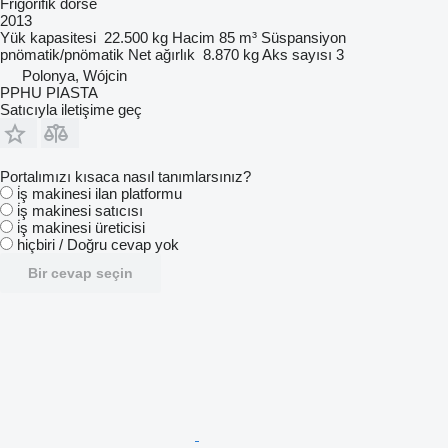
Frigorifik dorse
2013
Yük kapasitesi
22.500 kg
Hacim
85 m³
Süspansiyon
pnömatik/pnömatik
Net ağırlık
8.870 kg
Aks sayısı
3
Polonya, Wójcin
PPHU PIASTA
Satıcıyla iletişime geç
Portalımızı kısaca nasıl tanımlarsınız?
i̇ş makinesi ilan platformu
i̇ş makinesi satıcısı
i̇ş makinesi üreticisi
hiçbiri / Doğru cevap yok
Bir cevap seçin