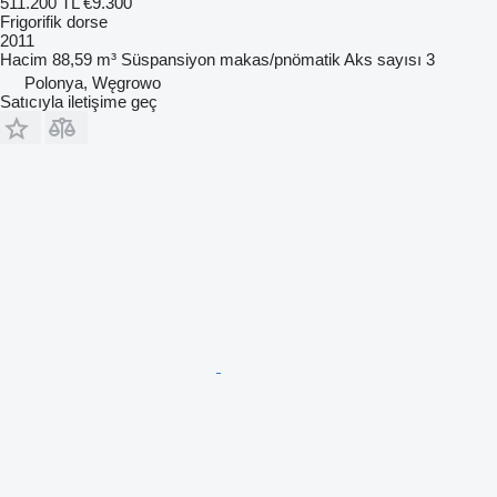
511.200 TL
€9.300
Frigorifik dorse
2011
Hacim
88,59 m³
Süspansiyon
makas/pnömatik
Aks sayısı
3
Polonya, Węgrowo
Satıcıyla iletişime geç