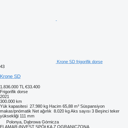
Krone SD frigorifik dorse
43
Krone SD
1.836.000 TL
€33.400
Frigorifik dorse
2021
300.000 km
Yük kapasitesi
27.980 kg
Hacim
65,88 m³
Süspansiyon
makas/pnömatik
Net ağırlık
8.020 kg
Aks sayısı
3
Beşinci teker
yüksekliği
111 mm
Polonya, Dąbrowa Górnicza
FLAMAR-INVEST SPÓŁKA Z OGRANICZONĄ