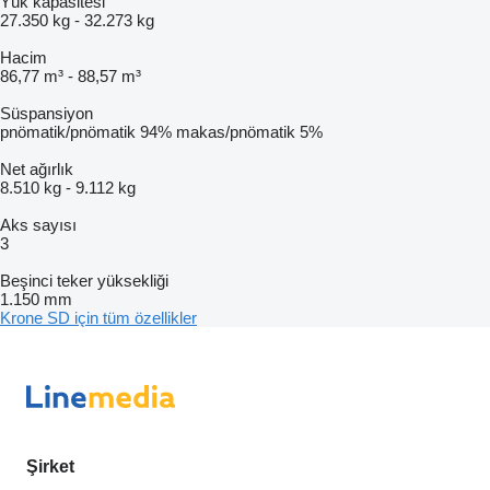
Yük kapasitesi
27.350 kg
-
32.273 kg
Hacim
86,77 m³
-
88,57 m³
Süspansiyon
pnömatik/pnömatik
94%
makas/pnömatik
5%
Net ağırlık
8.510 kg
-
9.112 kg
Aks sayısı
3
Beşinci teker yüksekliği
1.150 mm
Krone SD için tüm özellikler
Şirket