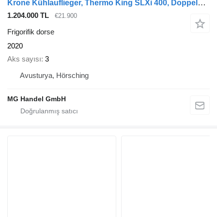
Krone Kühlauflieger, Thermo King SLXi 400, Doppelstock, SAF-Achsen
1.204.000 TL
€21.900
Frigorifik dorse
2020
Aks sayısı
3
Avusturya, Hörsching
MG Handel GmbH