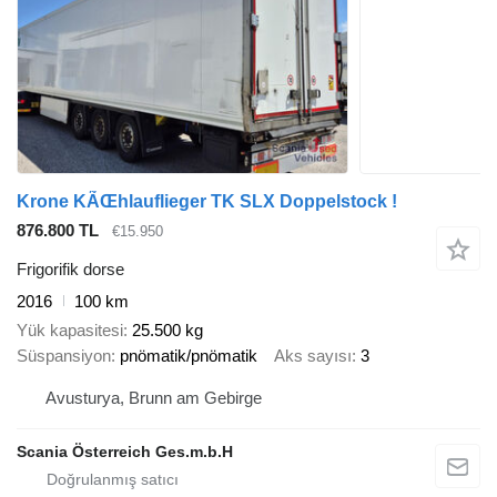
Krone KÃŒhlauflieger TK SLX Doppelstock !
876.800 TL
€15.950
Frigorifik dorse
2016
100 km
Yük kapasitesi
25.500 kg
Süspansiyon
pnömatik/pnömatik
Aks sayısı
3
Avusturya, Brunn am Gebirge
Scania Österreich Ges.m.b.H