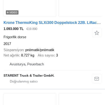
VIDEO
Krone ThermoKing SLXi300 Doppelstock 22B. Liftachse 12.479 H
1.093.000 TL
€19.890
Frigorifik dorse
2017
Süspansiyon
pnömatik/pnömatik
Net ağırlık
8.727 kg
Aks sayısı
3
Avusturya, Peuerbach
STARENT Truck & Trailer GmbH.