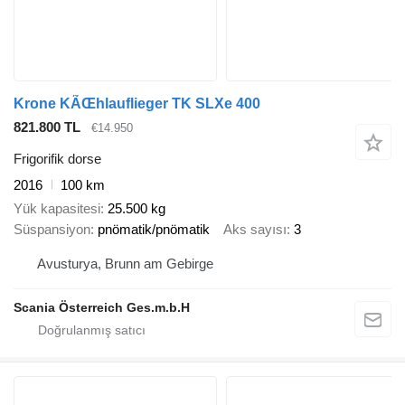
Krone KÃŒhlauflieger TK SLXe 400
821.800 TL
€14.950
Frigorifik dorse
2016
100 km
Yük kapasitesi
25.500 kg
Süspansiyon
pnömatik/pnömatik
Aks sayısı
3
Avusturya, Brunn am Gebirge
Scania Österreich Ges.m.b.H