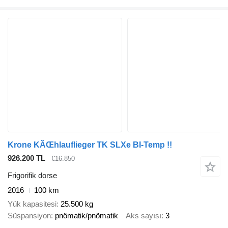
Krone KÃŒhlauflieger TK SLXe BI-Temp !!
926.200 TL
€16.850
Frigorifik dorse
2016
100 km
Yük kapasitesi
25.500 kg
Süspansiyon
pnömatik/pnömatik
Aks sayısı
3