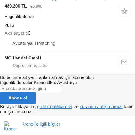
489.200 TL
€8.900
Frigorifik dorse
2013
Aks sayısı
3
Avusturya, Hörsching
MG Handel GmbH
Bu bölüme ait yeni ilanları almak için abone olun
frigorifik dorseler
Krone
ülke: Avusturya
Abone ol
Buraya tıklayarak,
gizlilik politikamızı
ve
kullanıcı anlaşmamızı
kabul
etmiş olursunuz.
Krone ile ilgili bilgiler