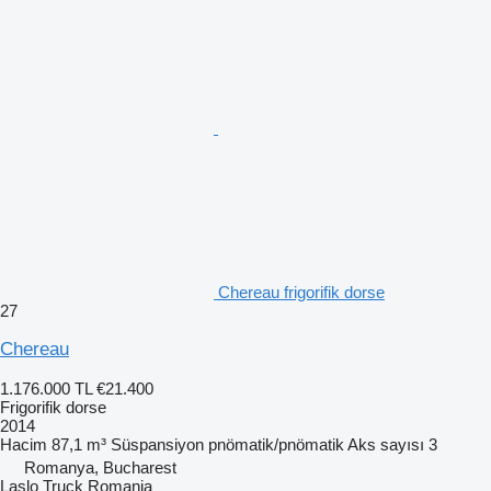
Chereau frigorifik dorse
27
Chereau
1.176.000 TL
€21.400
Frigorifik dorse
2014
Hacim
87,1 m³
Süspansiyon
pnömatik/pnömatik
Aks sayısı
3
Romanya, Bucharest
Laslo Truck Romania