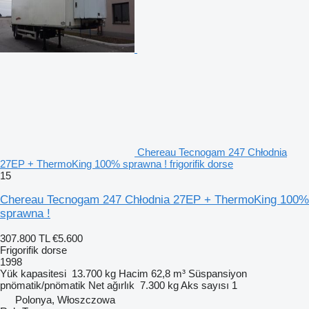
Chereau Tecnogam 247 Chłodnia
27EP + ThermoKing 100% sprawna ! frigorifik dorse
15
Chereau Tecnogam 247 Chłodnia 27EP + ThermoKing 100%
sprawna !
307.800 TL
€5.600
Frigorifik dorse
1998
Yük kapasitesi
13.700 kg
Hacim
62,8 m³
Süspansiyon
pnömatik/pnömatik
Net ağırlık
7.300 kg
Aks sayısı
1
Polonya, Włoszczowa