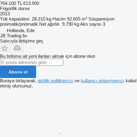
764.100 TL
€13.900
Frigorifik dorse
2013
Yük kapasitesi
28.210 kg
Hacim
92.605 m³
Süspansiyon
pnömatik/pnömatik
Net ağırlık
9.790 kg
Aks sayısı
3
Hollanda, Ede
JB Trading bv
Satıcıyla iletişime geç
Bu bölüme ait yeni ilanları almak için abone olun
Abone ol
Buraya tıklayarak,
gizlilik politikamızı
ve
kullanıcı anlaşmamızı
kabul
etmiş olursunuz.