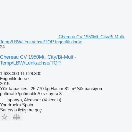
Chereau CV 1950Mt. City/Bi-Multi-
Temp/LBW/Lenkachse/TOP frigorifik dorse
24
Chereau CV 1950Mt. City/Bi-Multi-
Temp/LBW/Lenkachse/TOP
1.638.000 TL
€29.800
Frigorifik dorse
2015
Yük kapasitesi
25.770 kg
Hacim
81 m³
Süspansiyon
pnömatik/pnömatik
Aks sayısı
3
İspanya, Alcasser (Valencia)
Yourtrucks Spain
Satıcıyla iletişime geç