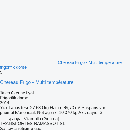
Chereau Frigo - Multi température
frigorifik dorse
5
Chereau Frigo - Multi température
Talep üzerine fiyat
Frigorifik dorse
2014
Yük kapasitesi
27.630 kg
Hacim
99,73 m³
Süspansiyon
pnömatik/pnömatik
Net ağırlık
10.370 kg
Aks sayısı
3
İspanya, Vilamalla (Gerona)
TRANSPORTES RAMASSOT SL
Satıcıyla iletişime geç