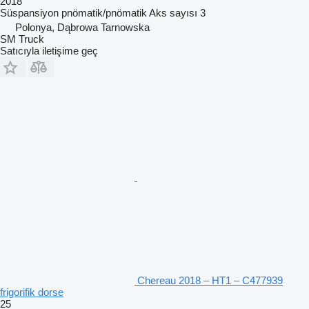
2018
Süspansiyon
pnömatik/pnömatik
Aks sayısı
3
Polonya, Dąbrowa Tarnowska
SM Truck
Satıcıyla iletişime geç
Chereau 2018 – HT1 – C477939
frigorifik dorse
25