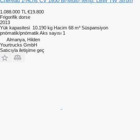
Chereau 1-Achs CV 1950 Bi-Multi-Temp. LBW TW Strom
1.088.000 TL
€19.800
Frigorifik dorse
2013
Yük kapasitesi
10.190 kg
Hacim
68 m³
Süspansiyon
pnömatik/pnömatik
Aks sayısı
1
Almanya, Hilden
Yourtrucks GmbH
Satıcıyla iletişime geç