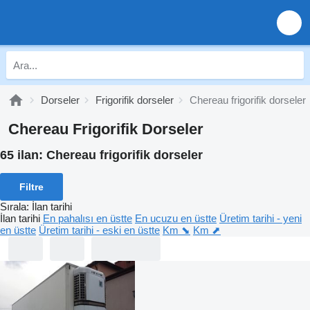
Dorseler
Frigorifik dorseler
Chereau frigorifik dorseler
Chereau Frigorifik Dorseler
65 ilan:
Chereau frigorifik dorseler
Filtre
Sırala
:
İlan tarihi
İlan tarihi
En pahalısı en üstte
En ucuzu en üstte
Üretim tarihi - yeni
en üstte
Üretim tarihi - eski en üstte
Km ⬊
Km ⬈