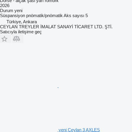
Dorse - alçak şasi yarı römork
2026
Durum
yeni
Süspansiyon
pnömatik/pnömatik
Aks sayısı
5
Türkiye, Ankara
CEYLAN TREYLER İMALAT SANAYİ TİCARET LTD. ŞTİ.
Satıcıyla iletişime geç
yeni Ceylan 3 AXLES