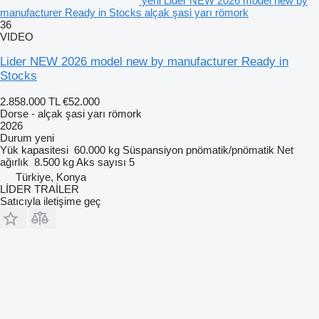
yeni Lider NEW 2026 model new by
manufacturer Ready in Stocks alçak şasi yarı römork
36
VIDEO
Lider NEW 2026 model new by manufacturer Ready in
Stocks
2.858.000 TL
€52.000
Dorse - alçak şasi yarı römork
2026
Durum
yeni
Yük kapasitesi
60.000 kg
Süspansiyon
pnömatik/pnömatik
Net
ağırlık
8.500 kg
Aks sayısı
5
Türkiye, Konya
LİDER TRAİLER
Satıcıyla iletişime geç