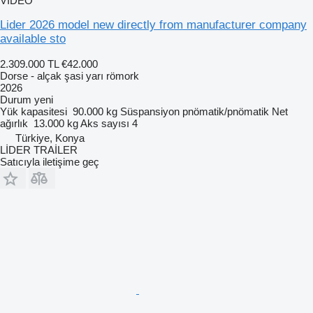
VIDEO
Lider 2026 model new directly from manufacturer company
available sto
2.309.000 TL
€42.000
Dorse - alçak şasi yarı römork
2026
Durum
yeni
Yük kapasitesi
90.000 kg
Süspansiyon
pnömatik/pnömatik
Net
ağırlık
13.000 kg
Aks sayısı
4
Türkiye, Konya
LİDER TRAİLER
Satıcıyla iletişime geç