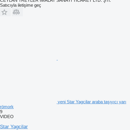
CEYLAN TREYLER İMALAT SANAYİ TİCARET LTD. ŞTİ.
Satıcıyla iletişime geç
yeni Star Yagcilar araba taşıyıcı yarı
römork
9
VIDEO
Star Yagcilar