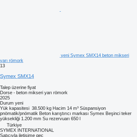
yeni Symex SMX14 beton mikseri
yarı römork
13
Symex SMX14
Talep üzerine fiyat
Dorse - beton mikseri yarı römork
2025
Durum
yeni
Yük kapasitesi
38.500 kg
Hacim
14 m³
Süspansiyon
pnömatik/pnömatik
Beton karıştırıcı markası
Symex
Beşinci teker
yüksekliği
1.200 mm
Su rezervuarı
650 l
Türkiye
SYMEX INTERNATIONAL
Satıcıyla iletişime geç