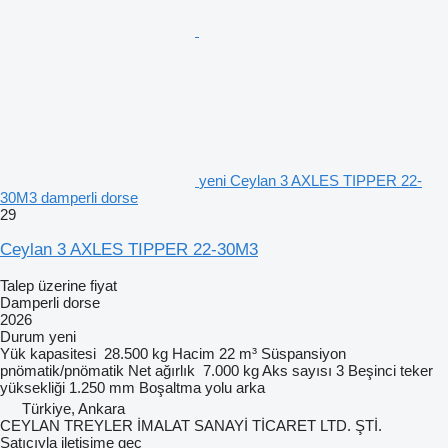
yeni Ceylan 3 AXLES TIPPER 22-
30M3 damperli dorse
29
Ceylan 3 AXLES TIPPER 22-30M3
Talep üzerine fiyat
Damperli dorse
2026
Durum
yeni
Yük kapasitesi
28.500 kg
Hacim
22 m³
Süspansiyon
pnömatik/pnömatik
Net ağırlık
7.000 kg
Aks sayısı
3
Beşinci teker
yüksekliği
1.250 mm
Boşaltma yolu
arka
Türkiye, Ankara
CEYLAN TREYLER İMALAT SANAYİ TİCARET LTD. ŞTİ.
Satıcıyla iletişime geç