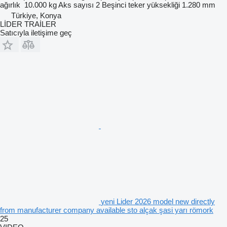
ağırlık
10.000 kg
Aks sayısı
2
Beşinci teker yüksekliği
1.280 mm
Türkiye, Konya
LİDER TRAİLER
Satıcıyla iletişime geç
yeni Lider 2026 model new directly
from manufacturer company available sto alçak şasi yarı römork
25