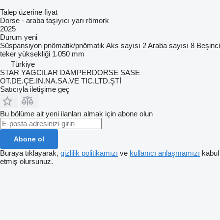
Talep üzerine fiyat
Dorse - araba taşıyıcı yarı römork
2025
Durum
yeni
Süspansiyon
pnömatik/pnömatik
Aks sayısı
2
Araba sayısı
8
Beşinci
teker yüksekliği
1.050 mm
Türkiye
STAR YAGCILAR DAMPERDORSE SASE
OT.DE.ÇE.IN.NA.SA.VE TIC.LTD.ŞTİ
Satıcıyla iletişime geç
Bu bölüme ait yeni ilanları almak için abone olun
Abone ol
Buraya tıklayarak,
gizlilik politikamızı
ve
kullanıcı anlaşmamızı
kabul
etmiş olursunuz.