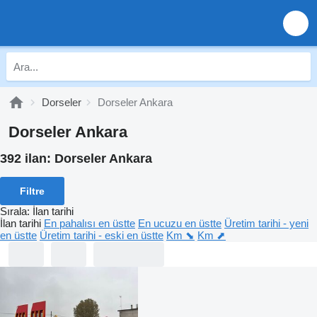
Dorseler
Dorseler Ankara
Dorseler Ankara
392 ilan:
Dorseler Ankara
Filtre
Sırala
:
İlan tarihi
İlan tarihi
En pahalısı en üstte
En ucuzu en üstte
Üretim tarihi - yeni
en üstte
Üretim tarihi - eski en üstte
Km ⬊
Km ⬈