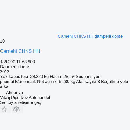
Carnehl CHKS HH damperli dorse
10
Carnehl CHKS HH
489.200 TL
€8.900
Damperli dorse
2012
Yük kapasitesi
29.220 kg
Hacim
28 m³
Süspansiyon
pnömatik/pnömatik
Net ağırlık
6.280 kg
Aks sayısı
3
Boşaltma yolu
arka
Almanya
Vitalij Piperkov Autohandel
Satıcıyla iletişime geç