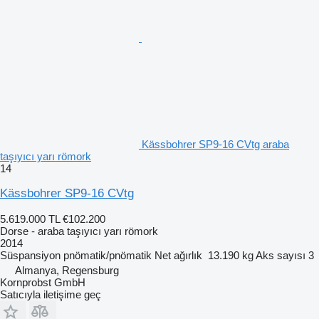
Kässbohrer SP9-16 CVtg araba
taşıyıcı yarı römork
14
Kässbohrer SP9-16 CVtg
5.619.000 TL
€102.200
Dorse - araba taşıyıcı yarı römork
2014
Süspansiyon
pnömatik/pnömatik
Net ağırlık
13.190 kg
Aks sayısı
3
Almanya, Regensburg
Kornprobst GmbH
Satıcıyla iletişime geç