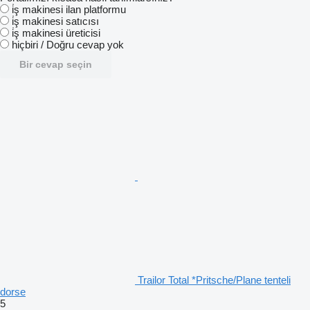
i̇ş makinesi ilan platformu
i̇ş makinesi satıcısı
i̇ş makinesi üreticisi
hiçbiri / Doğru cevap yok
Bir cevap seçin
Trailor Total *Pritsche/Plane tenteli
dorse
5