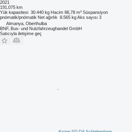
2021
191.075 km
Yük kapasitesi
30.440 kg
Hacim
86,78 m³
Süspansiyon
pnömatik/pnömatik
Net ağırlık
8.565 kg
Aks sayısı
3
Almanya, Oberthulba
BNF, Bus- und Nutzfahrzeughandel GmbH
Satıcıyla iletişime geç
Krone SD DA Schiebeplane