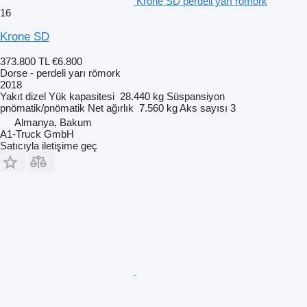
Krone SD perdeli yarı römork
16
Krone SD
373.800 TL
€6.800
Dorse - perdeli yarı römork
2018
Yakıt
dizel
Yük kapasitesi
28.440 kg
Süspansiyon
pnömatik/pnömatik
Net ağırlık
7.560 kg
Aks sayısı
3
Almanya, Bakum
A1-Truck GmbH
Satıcıyla iletişime geç