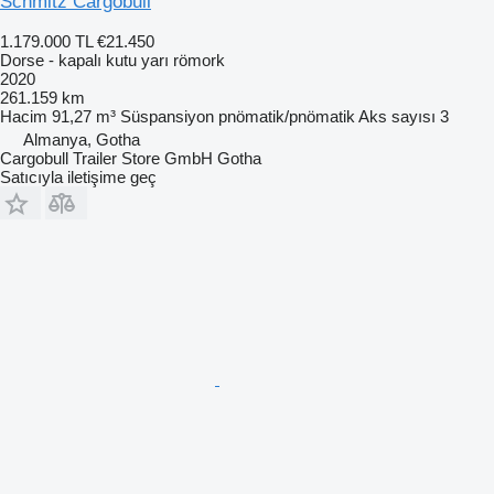
Schmitz Cargobull
1.179.000 TL
€21.450
Dorse - kapalı kutu yarı römork
2020
261.159 km
Hacim
91,27 m³
Süspansiyon
pnömatik/pnömatik
Aks sayısı
3
Almanya, Gotha
Cargobull Trailer Store GmbH Gotha
Satıcıyla iletişime geç