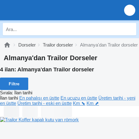
Dorseler
Trailor dorseler
Almanya'dan Trailor dorseler
Almanya'dan Trailor Dorseler
4 ilan:
Almanya'dan Trailor dorseler
Filtre
Sırala
:
İlan tarihi
İlan tarihi
En pahalısı en üstte
En ucuzu en üstte
Üretim tarihi - yeni
en üstte
Üretim tarihi - eski en üstte
Km ⬊
Km ⬈