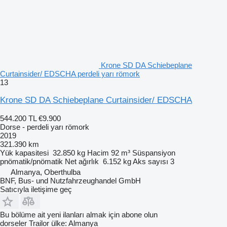
Krone SD DA Schiebeplane
Curtainsider/ EDSCHA perdeli yarı römork
13
Krone SD DA Schiebeplane Curtainsider/ EDSCHA
544.200 TL
€9.900
Dorse - perdeli yarı römork
2019
321.390 km
Yük kapasitesi
32.850 kg
Hacim
92 m³
Süspansiyon
pnömatik/pnömatik
Net ağırlık
6.152 kg
Aks sayısı
3
Almanya, Oberthulba
BNF, Bus- und Nutzfahrzeughandel GmbH
Satıcıyla iletişime geç
Bu bölüme ait yeni ilanları almak için abone olun
dorseler
Trailor
ülke: Almanya