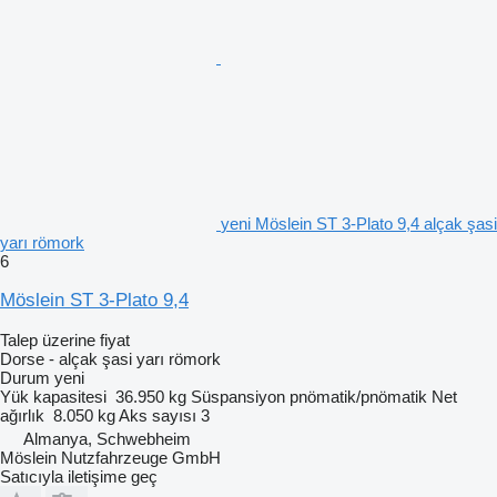
yeni Möslein ST 3-Plato 9,4 alçak şasi
yarı römork
6
Möslein ST 3-Plato 9,4
Talep üzerine fiyat
Dorse - alçak şasi yarı römork
Durum
yeni
Yük kapasitesi
36.950 kg
Süspansiyon
pnömatik/pnömatik
Net
ağırlık
8.050 kg
Aks sayısı
3
Almanya, Schwebheim
Möslein Nutzfahrzeuge GmbH
Satıcıyla iletişime geç