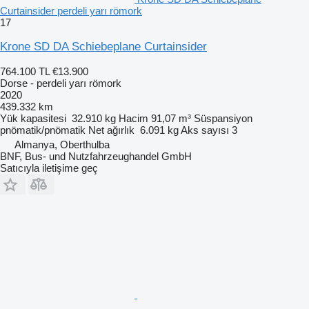
Curtainsider perdeli yarı römork
17
Krone SD DA Schiebeplane Curtainsider
764.100 TL
€13.900
Dorse - perdeli yarı römork
2020
439.332 km
Yük kapasitesi
32.910 kg
Hacim
91,07 m³
Süspansiyon
pnömatik/pnömatik
Net ağırlık
6.091 kg
Aks sayısı
3
Almanya, Oberthulba
BNF, Bus- und Nutzfahrzeughandel GmbH
Satıcıyla iletişime geç