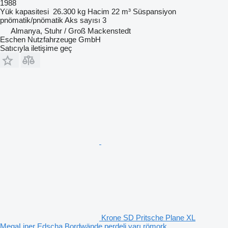
1988
Yük kapasitesi
26.300 kg
Hacim
22 m³
Süspansiyon
pnömatik/pnömatik
Aks sayısı
3
Almanya, Stuhr / Groß Mackenstedt
Eschen Nutzfahrzeuge GmbH
Satıcıyla iletişime geç
Krone SD Pritsche Plane XL
MegaLiner Edscha Bordwände perdeli yarı römork