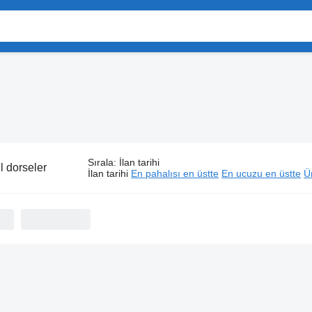
Sırala
:
İlan tarihi
l dorseler
İlan tarihi
En pahalısı en üstte
En ucuzu en üstte
Ür