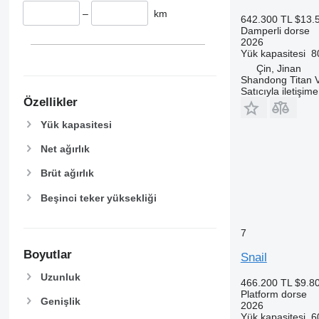
–
km
642.300 TL
$13.
Damperli dorse
2026
Yük kapasitesi
8
Çin, Jinan
Shandong Titan Ve
Satıcıyla iletişim
Özellikler
Yük kapasitesi
Net ağırlık
Brüt ağırlık
Beşinci teker yüksekliği
7
Boyutlar
Snail
Uzunluk
466.200 TL
$9.8
Platform dorse
Genişlik
2026
Yük kapasitesi
6