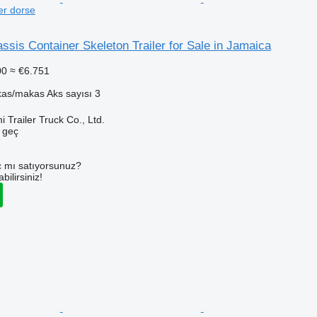
er dorse
assis Container Skeleton Trailer for Sale in Jamaica
00
≈ €6.751
as/makas
Aks sayısı
3
Trailer Truck Co., Ltd.
e geç
 mı satıyorsunuz?
ilirsiniz!