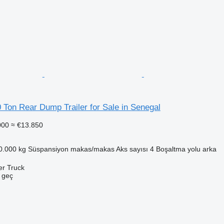
 Ton Rear Dump Trailer for Sale in Senegal
000
≈ €13.850
0.000 kg
Süspansiyon
makas/makas
Aks sayısı
4
Boşaltma yolu
arka
er Truck
e geç