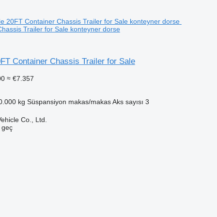
hassis Trailer for Sale konteyner dorse
0FT Container Chassis Trailer for Sale
00
≈ €7.357
0.000 kg
Süspansiyon
makas/makas
Aks sayısı
3
hicle Co., Ltd.
e geç