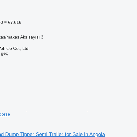
00
≈ €7.616
as/makas
Aks sayısı
3
hicle Co., Ltd.
e geç
dorse
nd Dump Tipper Semi Trailer for Sale in Angola