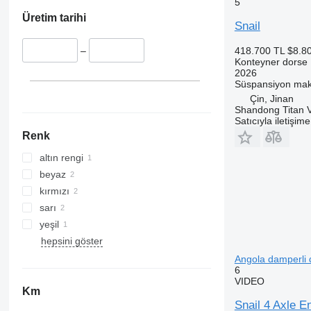
5
Üretim tarihi
Snail
418.700 TL
$8.8
–
Konteyner dorse
2026
Süspansiyon
mak
Çin, Jinan
Shandong Titan Ve
Satıcıyla iletişim
Renk
altın rengi
beyaz
kırmızı
sarı
yeşil
hepsini göster
Angola damperli 
6
VIDEO
Km
Snail 4 Axle E