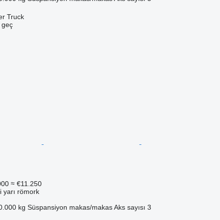
er Truck
e geç
000
≈ €11.250
i yarı römork
0.000 kg
Süspansiyon
makas/makas
Aks sayısı
3