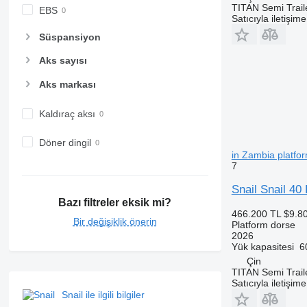
TITAN Semi Trail
EBS
Satıcıyla iletişim
Süspansiyon
Aks sayısı
Aks markası
Kaldıraç aksı
Döner dingil
in Zambia platfo
7
Snail Snail 40 
Bazı filtreler eksik mi?
466.200 TL
$9.8
Bir değişiklik önerin
Platform dorse
2026
Yük kapasitesi
6
Çin
TITAN Semi Trail
Satıcıyla iletişim
Snail ile ilgili bilgiler