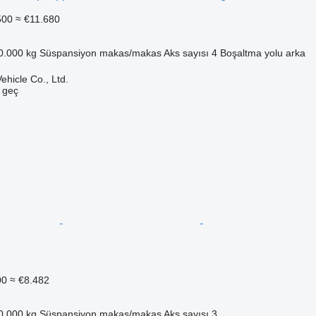
500
≈ €11.680
0.000 kg
Süspansiyon
makas/makas
Aks sayısı
4
Boşaltma yolu
arka
hicle Co., Ltd.
e geç
00
≈ €8.482
0.000 kg
Süspansiyon
makas/makas
Aks sayısı
3