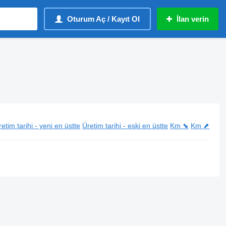
Oturum Aç / Kayıt Ol
İlan verin
etim tarihi - yeni en üstte
Üretim tarihi - eski en üstte
Km ⬊
Km ⬈