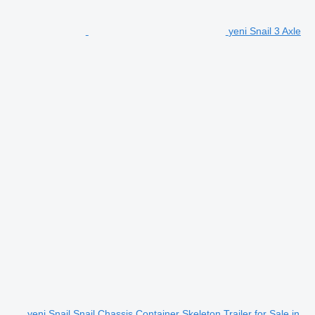
yeni Snail 3 Axle
yeni Snail Snail Chassis Container Skeleton Trailer for Sale in