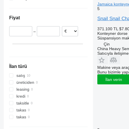
Jamaica konteyn
5
Fiyat
Snail Snail Ch
371.100 TL
$7.8
–
Konteyner dorse
Süspansiyon
mak
Çin
China Heavy Semi 
Satıcıyla iletişim
İlan türü
Makine veya araç
Bunu bizimle yapab
satış
İlan verin
üreticiden
leasing
kredi
taksitle
takas
takas