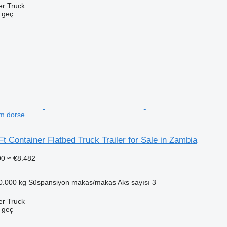
er Truck
e geç
rm dorse
Ft Container Flatbed Truck Trailer for Sale in Zambia
00
≈ €8.482
0.000 kg
Süspansiyon
makas/makas
Aks sayısı
3
er Truck
e geç