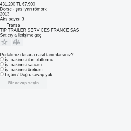
431.200 TL
€7.900
Dorse - şasi yarı römork
2013
Aks sayısı
3
Fransa
TIP TRAILER SERVICES FRANCE SAS
Satıcıyla iletişime geç
Portalımızı kısaca nasıl tanımlarsınız?
i̇ş makinesi ilan platformu
i̇ş makinesi satıcısı
i̇ş makinesi üreticisi
hiçbiri / Doğru cevap yok
Bir cevap seçin