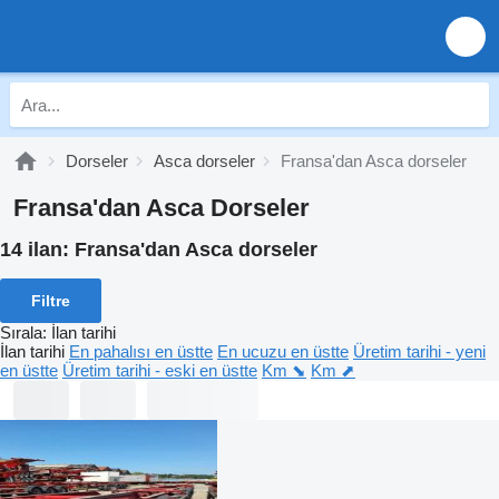
Dorseler
Asca dorseler
Fransa'dan Asca dorseler
Fransa'dan Asca Dorseler
14 ilan:
Fransa'dan Asca dorseler
Filtre
Sırala
:
İlan tarihi
İlan tarihi
En pahalısı en üstte
En ucuzu en üstte
Üretim tarihi - yeni
en üstte
Üretim tarihi - eski en üstte
Km ⬊
Km ⬈