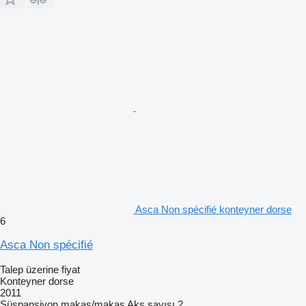
Asca Non spécifié konteyner dorse
6
Asca Non spécifié
Talep üzerine fiyat
Konteyner dorse
2011
Süspansiyon
makas/makas
Aks sayısı
2