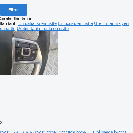
Filtre
Sırala
:
İlan tarihi
İlan tarihi
En pahalısı en üstte
En ucuzu en üstte
Üretim tarihi - yeni
en üstte
Üretim tarihi - eski en üstte
3
DAF çekici için DAF ÇOK FONKSİYONLU DİREKSİYON