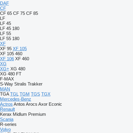
DAF
CF
CF 65
CF 75
CF 85
LF
LF 45
LF 45 180
LF 55
LF 55 180
XF
XF 95
XF 105
XF 105 460
XF 106
XF 460
XG
XG+
XG 480
XG 480 FT
F-MAX
S-Way
Stralis
Trakker
MAN
TGA
TGL
TGM
TGS
TGX
Mercedes-Benz
Actros
Antos
Arocs
Axor
Econic
Renault
Kerax
Midlum
Premium
Scania
R-series
Volvo