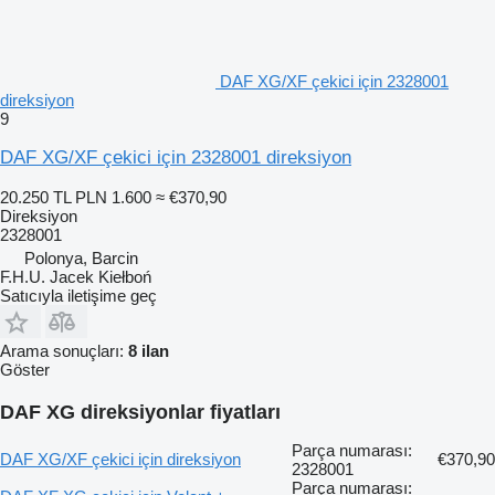
DAF XG/XF çekici için 2328001
direksiyon
9
DAF XG/XF çekici için 2328001 direksiyon
20.250 TL
PLN 1.600
≈ €370,90
Direksiyon
2328001
Polonya, Barcin
F.H.U. Jacek Kiełboń
Satıcıyla iletişime geç
Arama sonuçları:
8 ilan
Göster
DAF XG direksiyonlar fiyatları
Parça numarası:
DAF XG/XF çekici için direksiyon
€370,90
2328001
Parça numarası: