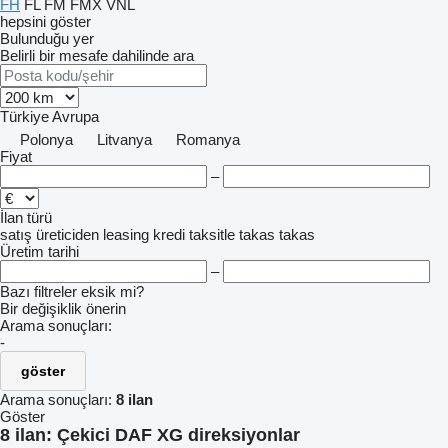
FH
FL
FM
FMX
VNL
hepsini göster
Bulunduğu yer
Belirli bir mesafe dahilinde ara
Türkiye
Avrupa
Polonya
Litvanya
Romanya
Fiyat
–
İlan türü
satış
üreticiden
leasing
kredi
taksitle
takas
takas
Üretim tarihi
–
Bazı filtreler eksik mi?
Bir değişiklik önerin
Arama sonuçları:
-
göster
Arama sonuçları:
8 ilan
Göster
8 ilan:
Çekici DAF XG direksiyonlar