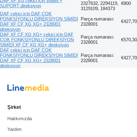
DAF XF XG çekici için Volant +
2327632, 2294119,
€800
SUPORT direksiyon
3129109, 184373
DAF çekici için DAF ÇOK
FONKSİYONLU DİREKSİYON SİMİDİ
Parça numarası:
€427,70
DAF XF CF XG XG+ 2328001
2328001
direksiyon
DAF XF CF XG XG+ çekici için DAF
Parça numarası:
ÇOK FONKSİYONLU DİREKSİYON
€570,30
2328001
SİMİDİ XF CF XG XG+ direksiyon
DAF çekici için DAF ÇOK
FONKSİYONLU DİREKSİYON SİMİDİ
Parça numarası:
€427,70
DAF XF CF XG XG+ 2328001
2328001
direksiyon
Şirket
Hakkımızda
Yardım