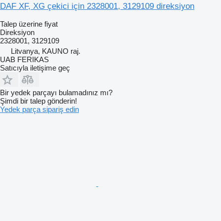
DAF XF, XG çekici için 2328001, 3129109 direksiyon
Talep üzerine fiyat
Direksiyon
2328001, 3129109
Litvanya, KAUNO raj.
UAB FERIKAS
Satıcıyla iletişime geç
Bir yedek parçayı bulamadınız mı?
Şimdi bir talep gönderin!
Yedek parça sipariş edin