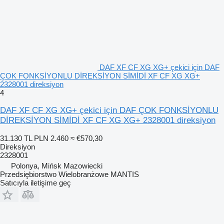
DAF XF CF XG XG+ çekici için DAF
ÇOK FONKSİYONLU DİREKSİYON SİMİDİ XF CF XG XG+
2328001 direksiyon
4
DAF XF CF XG XG+ çekici için DAF ÇOK FONKSİYONLU
DİREKSİYON SİMİDİ XF CF XG XG+ 2328001 direksiyon
31.130 TL
PLN 2.460
≈ €570,30
Direksiyon
2328001
Polonya, Mińsk Mazowiecki
Przedsiębiorstwo Wielobranżowe MANTIS
Satıcıyla iletişime geç