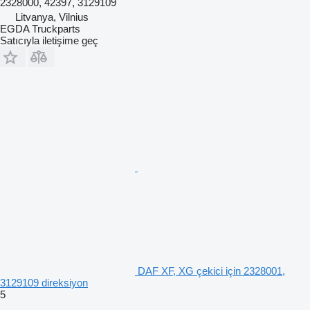
2328000, 42397, 3129109
Litvanya, Vilnius
EGDA Truckparts
Satıcıyla iletişime geç
DAF XF, XG çekici için 2328001,
3129109 direksiyon
5