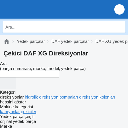
Yedek parçalar
DAF yedek parçalar
DAF XG yedek pa
Çekici DAF XG Direksiyonlar
Ara
(parça numarası, marka, model, yedek parça)
Kategori
direksiyonlar
hidrolik direksiyon pompaları
direksiyon kolonları
hepsini göster
Makine kategorisi
kamyonlar
çekiciler
Yedek parça çeşiti
orijinal yedek parça
Marka