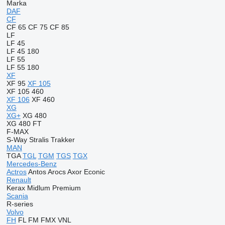
Marka
DAF
CF
CF 65
CF 75
CF 85
LF
LF 45
LF 45 180
LF 55
LF 55 180
XF
XF 95
XF 105
XF 105 460
XF 106
XF 460
XG
XG+
XG 480
XG 480 FT
F-MAX
S-Way
Stralis
Trakker
MAN
TGA
TGL
TGM
TGS
TGX
Mercedes-Benz
Actros
Antos
Arocs
Axor
Econic
Renault
Kerax
Midlum
Premium
Scania
R-series
Volvo
FH
FL
FM
FMX
VNL