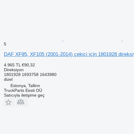
5
DAF XF95, XF105 (2001-2014) çekici için 1801928 direks
4.965 TL
€90,32
Direksiyon
1801928 1693758 1643980
dizel
Estonya, Tallinn
TruckParts Eesti OÜ
Satıcıyla iletişime geç