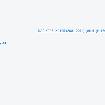
DAF XF95, XF105 (2001-2014) çekici için 18
iyon