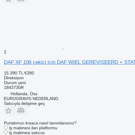
2
DAF XF 106 çekici için DAF WIEL GEREVISEERD + STA
15.390 TL
€280
Direksiyon
Durum
yeni
1843730R
Hollanda, Oss
EUROGRAVIS NEDERLAND
Satıcıyla iletişime geç
Portalımızı kısaca nasıl tanımlarsınız?
i̇ş makinesi ilan platformu
i̇ş makinesi satıcısı