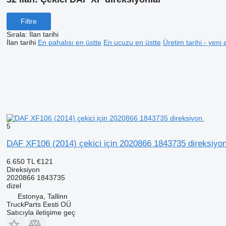
Filtre
Sırala
:
İlan tarihi
İlan tarihi
En pahalısı en üstte
En ucuzu en üstte
Üretim tarihi - yeni 
5
DAF XF106 (2014) çekici için 2020866 1843735 direksiyo
6.650 TL
€121
Direksiyon
2020866 1843735
dizel
Estonya, Tallinn
TruckParts Eesti OÜ
Satıcıyla iletişime geç