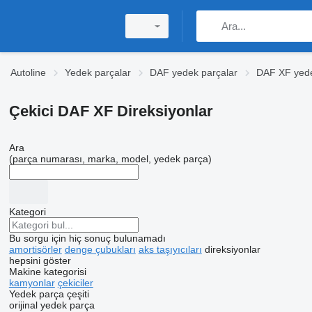
Autoline
Yedek parçalar
DAF yedek parçalar
DAF XF yede
Çekici DAF XF Direksiyonlar
Ara
(parça numarası, marka, model, yedek parça)
Kategori
Bu sorgu için hiç sonuç bulunamadı
amortisörler
denge çubukları
aks taşıyıcıları
direksiyonlar
hepsini göster
Makine kategorisi
kamyonlar
çekiciler
Yedek parça çeşiti
orijinal yedek parça