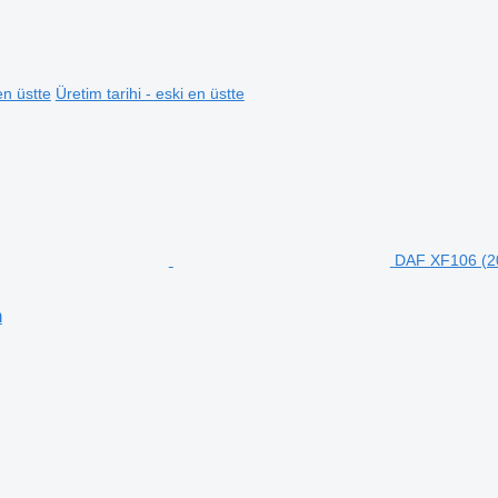
en üstte
Üretim tarihi - eski en üstte
DAF XF106 (20
n