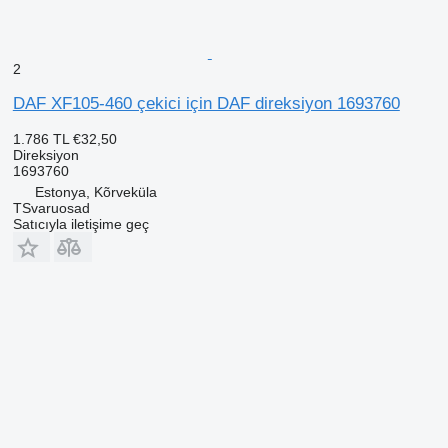
2
DAF XF105-460 çekici için DAF direksiyon 1693760
1.786 TL
€32,50
Direksiyon
1693760
Estonya, Kõrveküla
TSvaruosad
Satıcıyla iletişime geç