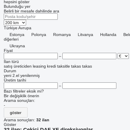
hepsini göster
Bulunduğu yer
Belirli bir mesafe dahilinde ara
Türkiye
Avrupa
Estonya
Polonya
Romanya
Litvanya
Hollanda
Bel
diğerleri
Ukrayna
Fiyat
–
İlan türü
satış
üreticiden
leasing
kredi
taksitle
takas
takas
Durum
yeni
2.el
yenilenmiş
Üretim tarihi
–
Bazı filtreler eksik mi?
Bir değişiklik önerin
Arama sonuçları:
-
göster
Arama sonuçları:
32 ilan
Göster
32 ilan:
Çekici DAF XF direksiyonlar