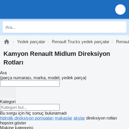
Yedek parçalar
Renault Trucks yedek parçalar
Renaul
Kamyon Renault Midlum Direksiyon
Rotları
Ara
(parça numarası, marka, model, yedek parça)
Kategori
Bu sorgu için hiç sonuç bulunamadı
hidrolik direksiyon pompaları
makaslar
akslar
direksiyon rotları
hepsini göster
Makine kategorisi