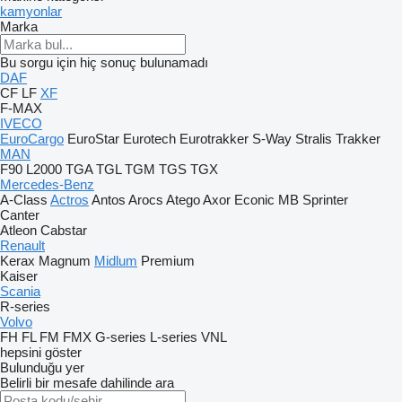
kamyonlar
Marka
Bu sorgu için hiç sonuç bulunamadı
DAF
CF
LF
XF
F-MAX
IVECO
EuroCargo
EuroStar
Eurotech
Eurotrakker
S-Way
Stralis
Trakker
MAN
F90
L2000
TGA
TGL
TGM
TGS
TGX
Mercedes-Benz
A-Class
Actros
Antos
Arocs
Atego
Axor
Econic
MB
Sprinter
Canter
Atleon
Cabstar
Renault
Kerax
Magnum
Midlum
Premium
Kaiser
Scania
R-series
Volvo
FH
FL
FM
FMX
G-series
L-series
VNL
hepsini göster
Bulunduğu yer
Belirli bir mesafe dahilinde ara