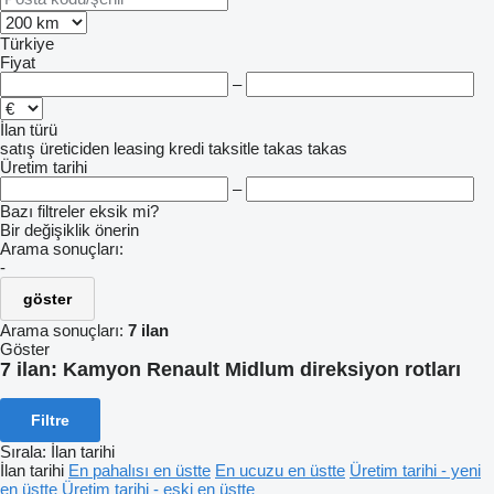
Türkiye
Fiyat
–
İlan türü
satış
üreticiden
leasing
kredi
taksitle
takas
takas
Üretim tarihi
–
Bazı filtreler eksik mi?
Bir değişiklik önerin
Arama sonuçları:
-
göster
Arama sonuçları:
7 ilan
Göster
7 ilan:
Kamyon Renault Midlum direksiyon rotları
Filtre
Sırala
:
İlan tarihi
İlan tarihi
En pahalısı en üstte
En ucuzu en üstte
Üretim tarihi - yeni
en üstte
Üretim tarihi - eski en üstte