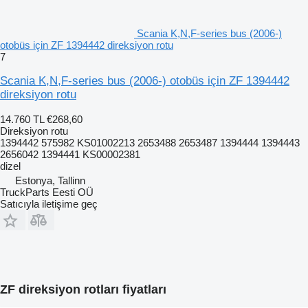
Scania K,N,F-series bus (2006-)
otobüs için ZF 1394442 direksiyon rotu
7
Scania K,N,F-series bus (2006-) otobüs için ZF 1394442
direksiyon rotu
14.760 TL
€268,60
Direksiyon rotu
1394442 575982 KS01002213 2653488 2653487 1394444 1394443
2656042 1394441 KS00002381
dizel
Estonya, Tallinn
TruckParts Eesti OÜ
Satıcıyla iletişime geç
ZF direksiyon rotları fiyatları