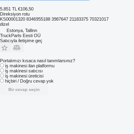
5.851 TL
€106,50
Direksiyon rotu
KS00001320 8346955188 3987647 21183375 70321017
dizel
Estonya, Tallinn
TruckParts Eesti OÜ
Satıcıyla iletişime geç
Portalımızı kısaca nasıl tanımlarsınız?
i̇ş makinesi ilan platformu
i̇ş makinesi satıcısı
i̇ş makinesi üreticisi
hiçbiri / Doğru cevap yok
Bir cevap seçin