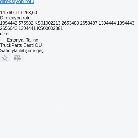
direksiyon rotu
14.760 TL
€268,60
Direksiyon rotu
1394442 575982 KS01002213 2653488 2653487 1394444 1394443
2656042 1394441 KS00002381
dizel
Estonya, Tallinn
TruckParts Eesti OÜ
Satıcıyla iletişime geç