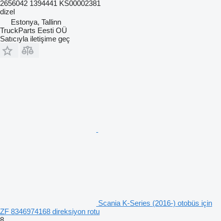
2656042 1394441 KS00002381
dizel
Estonya, Tallinn
TruckParts Eesti OÜ
Satıcıyla iletişime geç
Scania K-Series (2016-) otobüs için
ZF 8346974168 direksiyon rotu
8