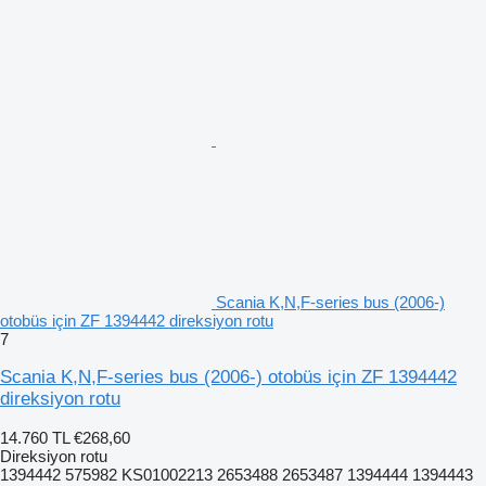
Scania K,N,F-series bus (2006-)
otobüs için ZF 1394442 direksiyon rotu
7
Scania K,N,F-series bus (2006-) otobüs için ZF 1394442
direksiyon rotu
14.760 TL
€268,60
Direksiyon rotu
1394442 575982 KS01002213 2653488 2653487 1394444 1394443