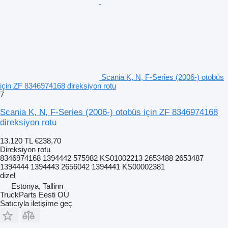
Scania K, N, F-Series (2006-) otobüs
için ZF 8346974168 direksiyon rotu
7
Scania K, N, F-Series (2006-) otobüs için ZF 8346974168
direksiyon rotu
13.120 TL
€238,70
Direksiyon rotu
8346974168 1394442 575982 KS01002213 2653488 2653487
1394444 1394443 2656042 1394441 KS00002381
dizel
Estonya, Tallinn
TruckParts Eesti OÜ
Satıcıyla iletişime geç