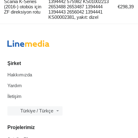
Scania K-Series
1394442 575982 KS01002213
(2016-) otobüs için
2653488 2653487 1394444
€298,39
ZF direksiyon rotu
1394443 2656042 1394441
KS00002381, yakıt: dizel
Şirket
Hakkımızda
Yardım
İletişim
Türkiye / Türkçe
Projelerimiz