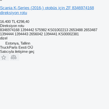
Scania K-Series (2016-) otobüs için ZF 8346974168
direksiyon rotu
16.400 TL
€298,40
Direksiyon rotu
8346974168 1394442 575982 KS01002213 2653488 2653487
1394444 1394443 2656042 1394441 KS00002381
dizel
Estonya, Tallinn
TruckParts Eesti OÜ
Satıcıyla iletişime geç