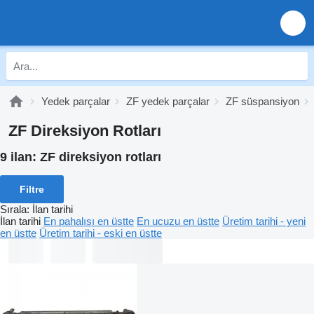
Yedek parçalar
ZF yedek parçalar
ZF süspansiyon
ZF Direksiyon Rotları
9 ilan:
ZF direksiyon rotları
Filtre
Sırala
:
İlan tarihi
İlan tarihi
En pahalısı en üstte
En ucuzu en üstte
Üretim tarihi - yeni
en üstte
Üretim tarihi - eski en üstte