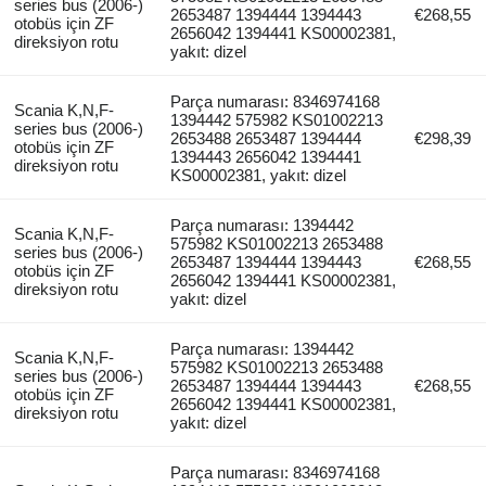
series bus (2006-)
2653487 1394444 1394443
€268,55
otobüs için ZF
2656042 1394441 KS00002381,
direksiyon rotu
yakıt: dizel
Parça numarası: 8346974168
Scania K,N,F-
1394442 575982 KS01002213
series bus (2006-)
2653488 2653487 1394444
€298,39
otobüs için ZF
1394443 2656042 1394441
direksiyon rotu
KS00002381, yakıt: dizel
Parça numarası: 1394442
Scania K,N,F-
575982 KS01002213 2653488
series bus (2006-)
2653487 1394444 1394443
€268,55
otobüs için ZF
2656042 1394441 KS00002381,
direksiyon rotu
yakıt: dizel
Parça numarası: 1394442
Scania K,N,F-
575982 KS01002213 2653488
series bus (2006-)
2653487 1394444 1394443
€268,55
otobüs için ZF
2656042 1394441 KS00002381,
direksiyon rotu
yakıt: dizel
Parça numarası: 8346974168