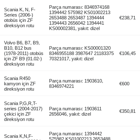
Parça numarası: 8346974168
Scania K, N, F-
1394442 575982 KS01002213
Series (2006-)
2653488 2653487 1394444
€238,71
otobüs için ZF
1394443 2656042 1394441
direksiyon rotu
KS00002381, yakıt: dizel
Volvo B6, B7, B9,
B10, B12 bus
Parça numarası: KS00001320
(1978-2011) otobüs
8346955188 3987647 21183375
€106,45
için ZF B9 (01.02-)
70321017, yakıt: dizel
direksiyon rotu
Scania R450
Parça numarası: 1903610,
kamyon için ZF
€600
8346974221
direksiyon rotu
Scania P,G,R,T-
series (2004-2017)
Parça numarası: 1903611
€350,81
çekici için ZF
2656046, yakıt: dizel
direksiyon rotu
Parça numarası: 1394442
Scania K,N,F-
575982 KS01002213 2653488