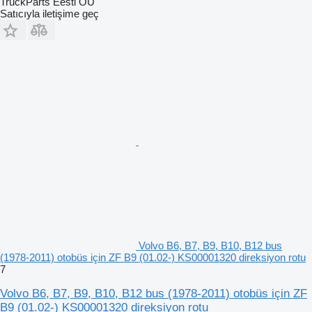
TruckParts Eesti OÜ
Satıcıyla iletişime geç
Volvo B6, B7, B9, B10, B12 bus
(1978-2011) otobüs için ZF B9 (01.02-) KS00001320 direksiyon rotu
7
Volvo B6, B7, B9, B10, B12 bus (1978-2011) otobüs için ZF
B9 (01.02-) KS00001320 direksiyon rotu