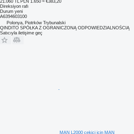
21.060 TL
PLN 1.650
≈ €383,20
Direksiyon rafı
Durum
yeni
A6394603100
Polonya, Piotrków Trybunalski
QINDITO SPÓŁKA Z OGRANICZONĄ ODPOWIEDZIALNOŚCIĄ
Satıcıyla iletişime geç
MAN L2000 çekici için MAN