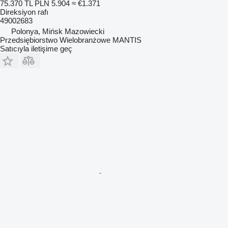
75.370 TL
PLN 5.904
≈ €1.371
Direksiyon rafı
49002683
Polonya, Mińsk Mazowiecki
Przedsiębiorstwo Wielobranżowe MANTIS
Satıcıyla iletişime geç