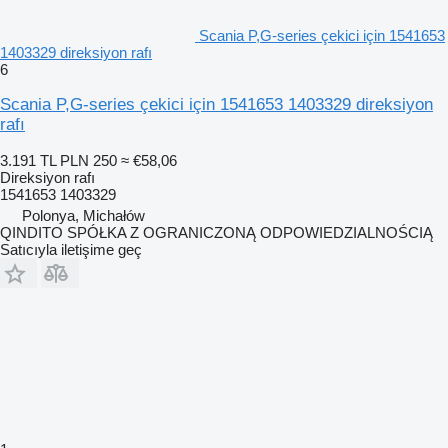
Scania P,G-series çekici için 1541653
1403329 direksiyon rafı
6
Scania P,G-series çekici için 1541653 1403329 direksiyon
rafı
3.191 TL
PLN 250
≈ €58,06
Direksiyon rafı
1541653 1403329
Polonya, Michałów
QINDITO SPÓŁKA Z OGRANICZONĄ ODPOWIEDZIALNOŚCIĄ
Satıcıyla iletişime geç