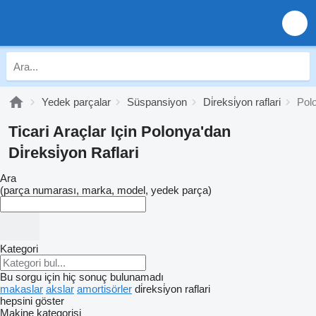
Yedek parçalar
Süspansiyon
Di̇reksi̇yon raflari
Polo
Ticari Araçlar Için Polonya'dan
Di̇reksi̇yon Raflari
Ara
(parça numarası, marka, model, yedek parça)
Kategori
Bu sorgu için hiç sonuç bulunamadı
makaslar
akslar
amortisörler
di̇reksi̇yon raflari
hepsini göster
Makine kategorisi