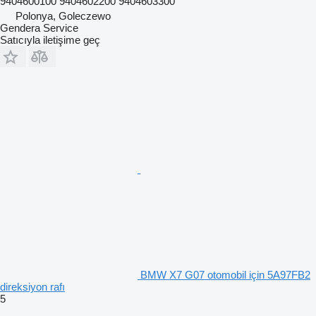
9404600100 9404602200 9404603300
Polonya, Goleczewo
Gendera Service
Satıcıyla iletişime geç
BMW X7 G07 otomobil için 5A97FB2
direksiyon rafı
5