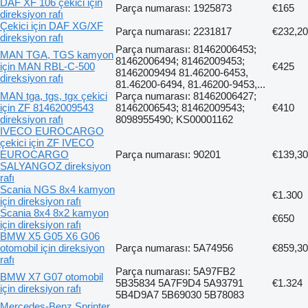
DAF XF 106 çekici için
Parça numarası: 1925873
€165
direksiyon rafı
Çekici için DAF XG/XF
Parça numarası: 2231817
€232,20
direksiyon rafı
Parça numarası: 81462006453;
MAN TGA, TGS kamyon
81462006494; 81462009453;
için MAN RBL-C-500
€425
81462009494 81.46200-6453,
direksiyon rafı
81.46200-6494, 81.46200-9453,...
MAN tga, tgs, tgx çekici
Parça numarası: 81462006427;
için ZF 81462009543
81462006543; 81462009543;
€410
direksiyon rafı
8098955490; KS00001162
IVECO EUROCARGO
çekici için ZF IVECO
EUROCARGO
Parça numarası: 90201
€139,30
SALYANGOZ direksiyon
rafı
Scania NGS 8x4 kamyon
€1.300
için direksiyon rafı
Scania 8x4 8x2 kamyon
€650
için direksiyon rafı
BMW X5 G05 X6 G06
otomobil için direksiyon
Parça numarası: 5A74956
€859,30
rafı
Parça numarası: 5A97FB2
BMW X7 G07 otomobil
5B35834 5A7F9D4 5A93791
€1.324
için direksiyon rafı
5B4D9A7 5B69030 5B78083
Mercedes-Benz Sprinter