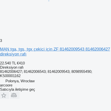
3
MAN tga, tgs, tgx çekici için ZF 81462009543 81462006427
direksiyon rafı
22.540 TL
€410
Direksiyon rafı
81462006427; 81462006543; 81462009543; 8098955490;
KS00001162
Polonya, Wrocław
arcoore
Satıcıyla iletişime geç