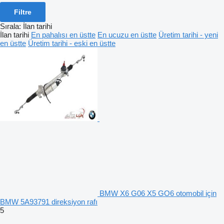
Filtre
Sırala
:
İlan tarihi
İlan tarihi
En pahalısı en üstte
En ucuzu en üstte
Üretim tarihi - yeni
en üstte
Üretim tarihi - eski en üstte
BMW X6 G06 X5 GO6 otomobil için
BMW 5A93791 direksiyon rafı
5