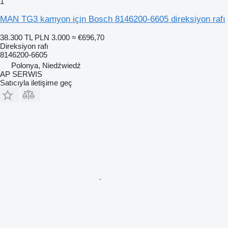
1
MAN TG3 kamyon için Bosch 8146200-6605 direksiyon rafı
38.300 TL
PLN 3.000
≈ €696,70
Direksiyon rafı
8146200-6605
Polonya, Niedźwiedź
AP SERWIS
Satıcıyla iletişime geç