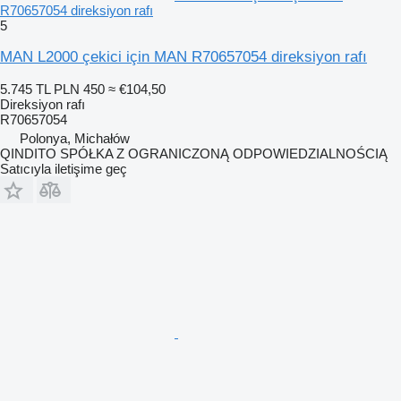
R70657054 direksiyon rafı
5
MAN L2000 çekici için MAN R70657054 direksiyon rafı
5.745 TL
PLN 450
≈ €104,50
Direksiyon rafı
R70657054
Polonya, Michałów
QINDITO SPÓŁKA Z OGRANICZONĄ ODPOWIEDZIALNOŚCIĄ
Satıcıyla iletişime geç