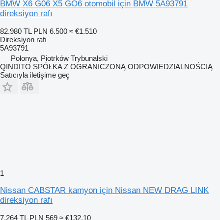
BMW X6 G06 X5 GO6 otomobil için BMW 5A93791
direksiyon rafı
82.980 TL
PLN 6.500
≈ €1.510
Direksiyon rafı
5A93791
Polonya, Piotrków Trybunalski
QINDITO SPÓŁKA Z OGRANICZONĄ ODPOWIEDZIALNOŚCIĄ
Satıcıyla iletişime geç
1
Nissan CABSTAR kamyon için Nissan NEW DRAG LINK
direksiyon rafı
7.264 TL
PLN 569
≈ €132,10