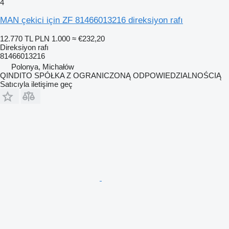
4
MAN çekici için ZF 81466013216 direksiyon rafı
12.770 TL
PLN 1.000
≈ €232,20
Direksiyon rafı
81466013216
Polonya, Michałów
QINDITO SPÓŁKA Z OGRANICZONĄ ODPOWIEDZIALNOŚCIĄ
Satıcıyla iletişime geç