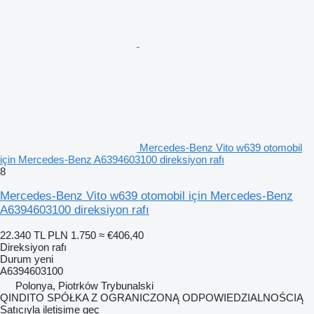
Mercedes-Benz Vito w639 otomobil
için Mercedes-Benz A6394603100 direksiyon rafı
8
Mercedes-Benz Vito w639 otomobil için Mercedes-Benz
A6394603100 direksiyon rafı
22.340 TL
PLN 1.750
≈ €406,40
Direksiyon rafı
Durum
yeni
A6394603100
Polonya, Piotrków Trybunalski
QINDITO SPÓŁKA Z OGRANICZONĄ ODPOWIEDZIALNOŚCIĄ
Satıcıyla iletişime geç