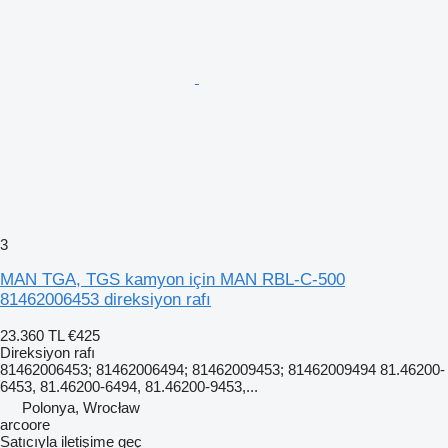
3
MAN TGA, TGS kamyon için MAN RBL-C-500
81462006453 direksiyon rafı
23.360 TL
€425
Direksiyon rafı
81462006453; 81462006494; 81462009453; 81462009494 81.46200-
6453, 81.46200-6494, 81.46200-9453,...
Polonya, Wrocław
arcoore
Satıcıyla iletişime geç