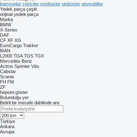
kamyonlar
çekiciler
minibüsler
otobüsler
otomobiller
Yedek parça çeşiti
orijinal yedek parça
Marka
BMW
X-Series
DAF
CF
XF
XG
EuroCargo
Trakker
MAN
L2000
TGA
TGS
TGX
Mercedes-Benz
Actros
Sprinter
Vito
Cabstar
Scania
FH
FM
ZF
hepsini göster
Bulunduğu yer
Belirli bir mesafe dahilinde ara
Türkiye
Ankara
Avrupa