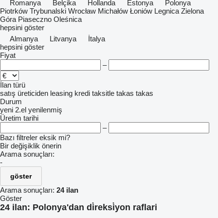
Romanya
Belçika
Hollanda
Estonya
Polonya
Piotrków Trybunalski
Wrocław
Michałów
Łoniów
Legnica
Zielona
Góra
Piaseczno
Oleśnica
hepsini göster
Almanya
Litvanya
İtalya
hepsini göster
Fiyat
–
İlan türü
satış
üreticiden
leasing
kredi
taksitle
takas
takas
Durum
yeni
2.el
yenilenmiş
Üretim tarihi
–
Bazı filtreler eksik mi?
Bir değişiklik önerin
Arama sonuçları:
-
göster
Arama sonuçları:
24 ilan
Göster
24 ilan:
Polonya'dan di̇reksi̇yon raflari