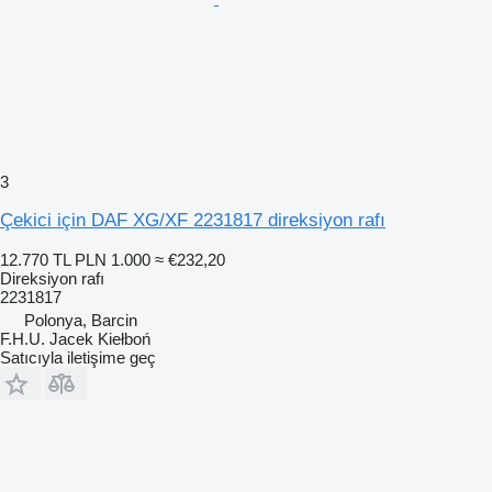
3
Çekici için DAF XG/XF 2231817 direksiyon rafı
12.770 TL
PLN 1.000
≈ €232,20
Direksiyon rafı
2231817
Polonya, Barcin
F.H.U. Jacek Kiełboń
Satıcıyla iletişime geç