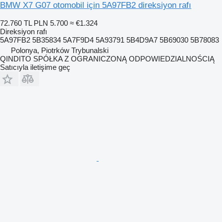
BMW X7 G07 otomobil için 5A97FB2 direksiyon rafı
72.760 TL
PLN 5.700
≈ €1.324
Direksiyon rafı
5A97FB2 5B35834 5A7F9D4 5A93791 5B4D9A7 5B69030 5B78083
Polonya, Piotrków Trybunalski
QINDITO SPÓŁKA Z OGRANICZONĄ ODPOWIEDZIALNOŚCIĄ
Satıcıyla iletişime geç