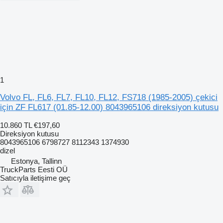
1
Volvo FL, FL6, FL7, FL10, FL12, FS718 (1985-2005) çekici
için ZF FL617 (01.85-12.00) 8043965106 direksiyon kutusu
10.860 TL
€197,60
Direksiyon kutusu
8043965106 6798727 8112343 1374930
dizel
Estonya, Tallinn
TruckParts Eesti OÜ
Satıcıyla iletişime geç