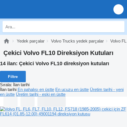
Yedek parçalar
Volvo Trucks yedek parçalar
Volvo FL
Çekici Volvo FL10 Direksiyon Kutuları
14 ilan:
Çekici Volvo FL10 direksiyon kutuları
Filtre
Sırala
:
İlan tarihi
İlan tarihi
En pahalısı en üstte
En ucuzu en üstte
Üretim tarihi - yeni
en üstte
Üretim tarihi - eski en üstte