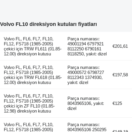
Volvo FL10 direksiyon kutuları fiyatları
Volvo FL, FL6, FL7, FL10,
Parça numarası:
FL12, FS718 (1985-2005)
49001194 6797921
€201,61
çekici için TRW FL611 (01.85-
8112250 6790161
12.00) direksiyon kutusu
8118250, yakıt: dizel
Volvo FL, FL6, FL7, FL10,
Parça numarası:
FL12, FS718 (1985-2005)
49000572 6798727
€197,58
çekici için TRW FL618 (01.85-
8112343 1374930,
12.00) direksiyon kutusu
yakıt: dizel
Volvo FL, FL6, FL7, FL10,
Parça numarası:
FL12, FS718 (1985-2005)
8043965106, yakıt:
€125
çekici için ZF FL10 (01.85-
dizel
12.98) direksiyon kutusu
Volvo FL, FL6, FL7, FL10,
Parça numarası:
FL12, FS718 (1985-2005)
8043965106 250295
€149,19