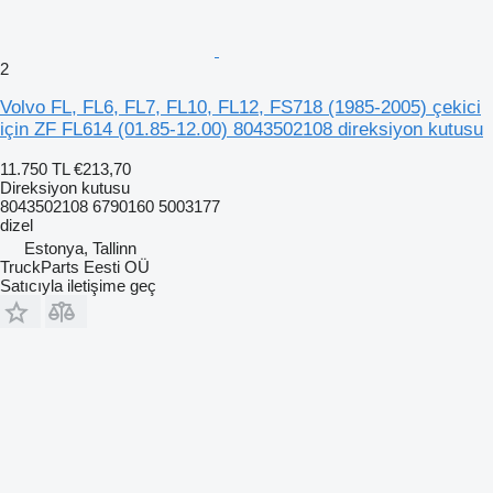
2
Volvo FL, FL6, FL7, FL10, FL12, FS718 (1985-2005) çekici
için ZF FL614 (01.85-12.00) 8043502108 direksiyon kutusu
11.750 TL
€213,70
Direksiyon kutusu
8043502108 6790160 5003177
dizel
Estonya, Tallinn
TruckParts Eesti OÜ
Satıcıyla iletişime geç