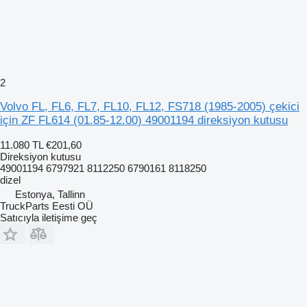
2
Volvo FL, FL6, FL7, FL10, FL12, FS718 (1985-2005) çekici
için ZF FL614 (01.85-12.00) 49001194 direksiyon kutusu
11.080 TL
€201,60
Direksiyon kutusu
49001194 6797921 8112250 6790161 8118250
dizel
Estonya, Tallinn
TruckParts Eesti OÜ
Satıcıyla iletişime geç