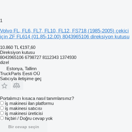
1
Volvo FL, FL6, FL7, FL10, FL12, FS718 (1985-2005) çekici
için ZF FL614 (01.85-12.00) 8043965106 direksiyon kutusu
10.860 TL
€197,60
Direksiyon kutusu
8043965106 6798727 8112343 1374930
dizel
Estonya, Tallinn
TruckParts Eesti OÜ
Satıcıyla iletişime geç
Portalımızı kısaca nasıl tanımlarsınız?
i̇ş makinesi ilan platformu
i̇ş makinesi satıcısı
i̇ş makinesi üreticisi
hiçbiri / Doğru cevap yok
Bir cevap seçin