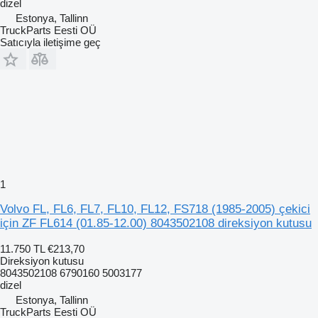
dizel
Estonya, Tallinn
TruckParts Eesti OÜ
Satıcıyla iletişime geç
1
Volvo FL, FL6, FL7, FL10, FL12, FS718 (1985-2005) çekici
için ZF FL614 (01.85-12.00) 8043502108 direksiyon kutusu
11.750 TL
€213,70
Direksiyon kutusu
8043502108 6790160 5003177
dizel
Estonya, Tallinn
TruckParts Eesti OÜ