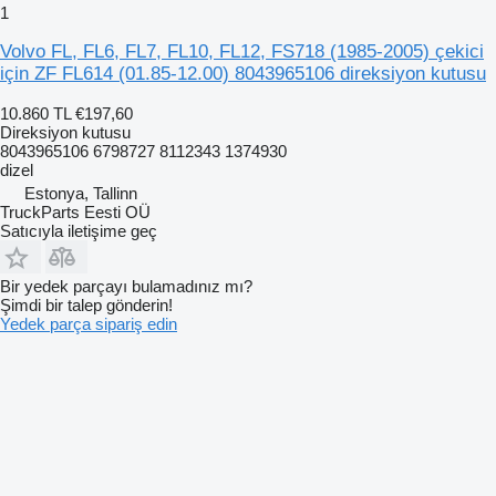
1
Volvo FL, FL6, FL7, FL10, FL12, FS718 (1985-2005) çekici
için ZF FL614 (01.85-12.00) 8043965106 direksiyon kutusu
10.860 TL
€197,60
Direksiyon kutusu
8043965106 6798727 8112343 1374930
dizel
Estonya, Tallinn
TruckParts Eesti OÜ
Satıcıyla iletişime geç
Bir yedek parçayı bulamadınız mı?
Şimdi bir talep gönderin!
Yedek parça sipariş edin