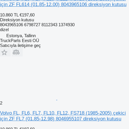
için ZF FL614 (01.85-12.00) 8043965106 direksiyon kutusu
10.860 TL
€197,60
Direksiyon kutusu
8043965106 6798727 8112343 1374930
dizel
Estonya, Tallinn
TruckParts Eesti OÜ
Satıcıyla iletişime geç
2
Volvo FL, FL6, FL7, FL10, FL12, FS718 (1985-2005) çekici
için ZF FL7 (01.85-12.98) 8046955107 direksiyon kutusu