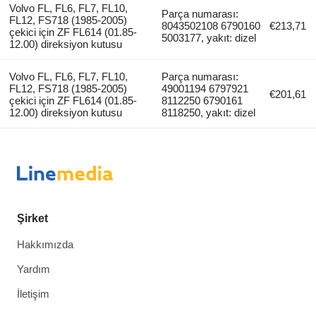
Volvo FL, FL6, FL7, FL10,
Parça numarası:
FL12, FS718 (1985-2005)
8043502108 6790160
€213,71
çekici için ZF FL614 (01.85-
5003177, yakıt: dizel
12.00) direksiyon kutusu
Volvo FL, FL6, FL7, FL10,
Parça numarası:
FL12, FS718 (1985-2005)
49001194 6797921
€201,61
çekici için ZF FL614 (01.85-
8112250 6790161
12.00) direksiyon kutusu
8118250, yakıt: dizel
Şirket
Hakkımızda
Yardım
İletişim