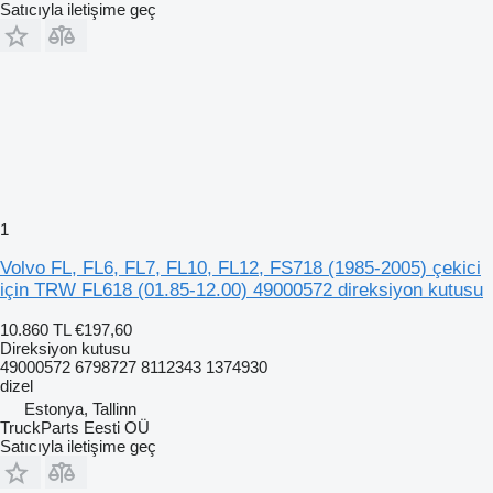
Satıcıyla iletişime geç
1
Volvo FL, FL6, FL7, FL10, FL12, FS718 (1985-2005) çekici
için TRW FL618 (01.85-12.00) 49000572 direksiyon kutusu
10.860 TL
€197,60
Direksiyon kutusu
49000572 6798727 8112343 1374930
dizel
Estonya, Tallinn
TruckParts Eesti OÜ
Satıcıyla iletişime geç