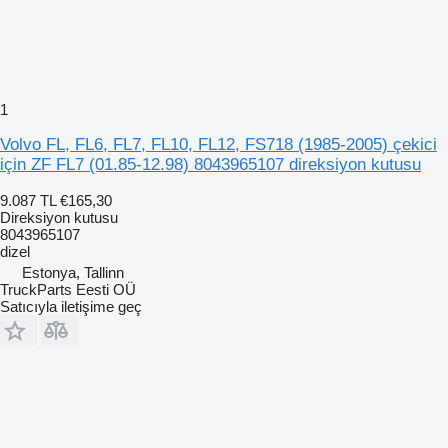
1
Volvo FL, FL6, FL7, FL10, FL12, FS718 (1985-2005) çekici
için ZF FL7 (01.85-12.98) 8043965107 direksiyon kutusu
9.087 TL
€165,30
Direksiyon kutusu
8043965107
dizel
Estonya, Tallinn
TruckParts Eesti OÜ
Satıcıyla iletişime geç