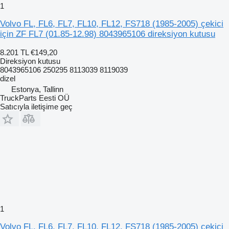
1
Volvo FL, FL6, FL7, FL10, FL12, FS718 (1985-2005) çekici
için ZF FL7 (01.85-12.98) 8043965106 direksiyon kutusu
8.201 TL
€149,20
Direksiyon kutusu
8043965106 250295 8113039 8119039
dizel
Estonya, Tallinn
TruckParts Eesti OÜ
Satıcıyla iletişime geç
1
Volvo FL, FL6, FL7, FL10, FL12, FS718 (1985-2005) çekici