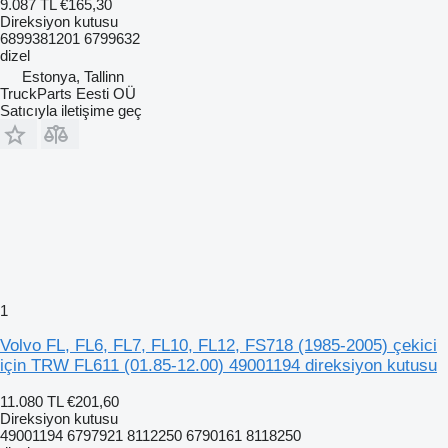
9.087 TL
€165,30
Direksiyon kutusu
6899381201 6799632
dizel
Estonya, Tallinn
TruckParts Eesti OÜ
Satıcıyla iletişime geç
1
Volvo FL, FL6, FL7, FL10, FL12, FS718 (1985-2005) çekici
için TRW FL611 (01.85-12.00) 49001194 direksiyon kutusu
11.080 TL
€201,60
Direksiyon kutusu
49001194 6797921 8112250 6790161 8118250