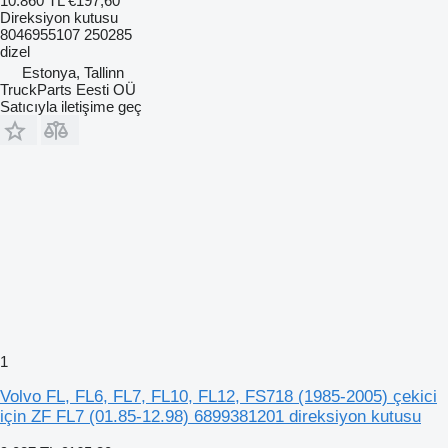
10.860 TL
€197,60
Direksiyon kutusu
8046955107 250285
dizel
Estonya, Tallinn
TruckParts Eesti OÜ
Satıcıyla iletişime geç
1
Volvo FL, FL6, FL7, FL10, FL12, FS718 (1985-2005) çekici
için ZF FL7 (01.85-12.98) 6899381201 direksiyon kutusu