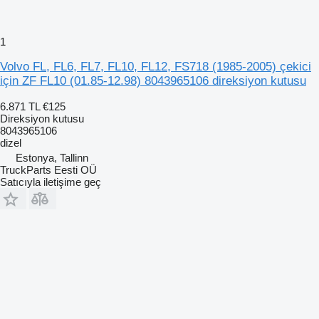
1
Volvo FL, FL6, FL7, FL10, FL12, FS718 (1985-2005) çekici
için ZF FL10 (01.85-12.98) 8043965106 direksiyon kutusu
6.871 TL
€125
Direksiyon kutusu
8043965106
dizel
Estonya, Tallinn
TruckParts Eesti OÜ
Satıcıyla iletişime geç