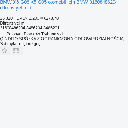
BMW X6 G06 X5 G05 otomobil için BMW 31608486204
difrensiyel mili
15.320 TL
PLN 1.200
≈ €278,70
Difrensiyel mili
31608486204 8486204 8486201
Polonya, Piotrków Trybunalski
QINDITO SPÓŁKA Z OGRANICZONĄ ODPOWIEDZIALNOŚCIĄ
Satıcıyla iletişime geç