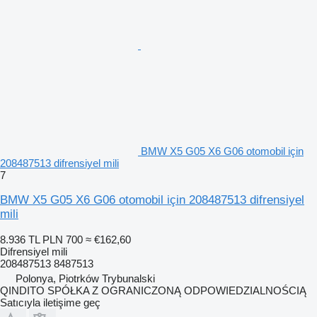
BMW X5 G05 X6 G06 otomobil için
208487513 difrensiyel mili
7
BMW X5 G05 X6 G06 otomobil için 208487513 difrensiyel
mili
8.936 TL
PLN 700
≈ €162,60
Difrensiyel mili
208487513 8487513
Polonya, Piotrków Trybunalski
QINDITO SPÓŁKA Z OGRANICZONĄ ODPOWIEDZIALNOŚCIĄ
Satıcıyla iletişime geç