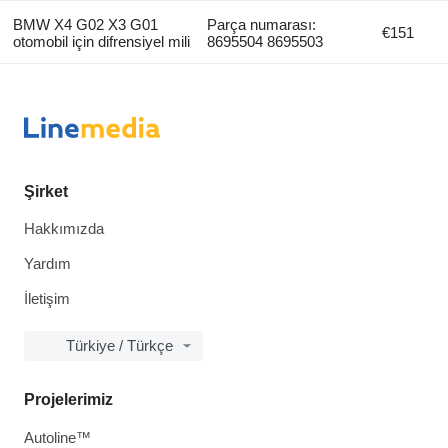
BMW X4 G02 X3 G01
Parça numarası:
€151
otomobil için difrensiyel mili
8695504 8695503
Şirket
Hakkımızda
Yardım
İletişim
Türkiye / Türkçe
Projelerimiz
Autoline™