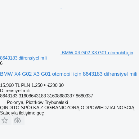
BMW X4 G02 X3 G01 otomobil için
8643183 difrensiyel mili
6
BMW X4 G02 X3 G01 otomobil için 8643183 difrensiyel mili
15.960 TL
PLN 1.250
≈ €290,30
Difrensiyel mili
8643183 31608643183 31608680337 8680337
Polonya, Piotrków Trybunalski
QINDITO SPÓŁKA Z OGRANICZONĄ ODPOWIEDZIALNOŚCIĄ
Satıcıyla iletişime geç