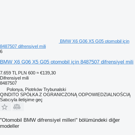
BMW X6 G06 X5 G05 otomobil için
8487507 difrensiyel mili
6
BMW X6 G06 X5 G05 otomobil için 8487507 difrensiyel mili
7.659 TL
PLN 600
≈ €139,30
Difrensiyel mili
8487507
Polonya, Piotrków Trybunalski
QINDITO SPÓŁKA Z OGRANICZONĄ ODPOWIEDZIALNOŚCIĄ
Satıcıyla iletişime geç
"Otomobil BMW difrensiyel milleri" bölümündeki diğer
modeller