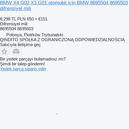
BMW X4 G02 X3 G01 otomobil için BMW 8695504 8695503
difrensiyel mili
8.298 TL
PLN 650
≈ €151
Difrensiyel mili
8695504 8695503
Polonya, Piotrków Trybunalski
QINDITO SPÓŁKA Z OGRANICZONĄ ODPOWIEDZIALNOŚCIĄ
Satıcıyla iletişime geç
Bir yedek parçayı bulamadınız mı?
Şimdi bir talep gönderin!
Yedek parça sipariş edin