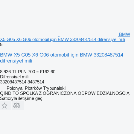
BMW
X5 G05 X6 G06 otomobil için BMW 33208487514 difrensiyel mili
5
BMW X5 G05 X6 G06 otomobil için BMW 33208487514
difrensiyel mili
8.936 TL
PLN 700
≈ €162,60
Difrensiyel mili
33208487514 8487514
Polonya, Piotrków Trybunalski
QINDITO SPÓŁKA Z OGRANICZONĄ ODPOWIEDZIALNOŚCIĄ
Satıcıyla iletişime geç