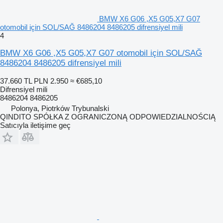
BMW X6 G06 ,X5 G05,X7 G07
otomobil için SOL/SAĞ 8486204 8486205 difrensiyel mili
4
BMW X6 G06 ,X5 G05,X7 G07 otomobil için SOL/SAĞ
8486204 8486205 difrensiyel mili
37.660 TL
PLN 2.950
≈ €685,10
Difrensiyel mili
8486204 8486205
Polonya, Piotrków Trybunalski
QINDITO SPÓŁKA Z OGRANICZONĄ ODPOWIEDZIALNOŚCIĄ
Satıcıyla iletişime geç