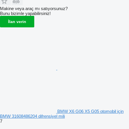
Makine veya araç mı satıyorsunuz?
Bunu bizimle yapabilirsiniz!
İlan verin
BMW X6 G06 X5 G05 otomobil için
BMW 31608486204 difrensiyel mili
7