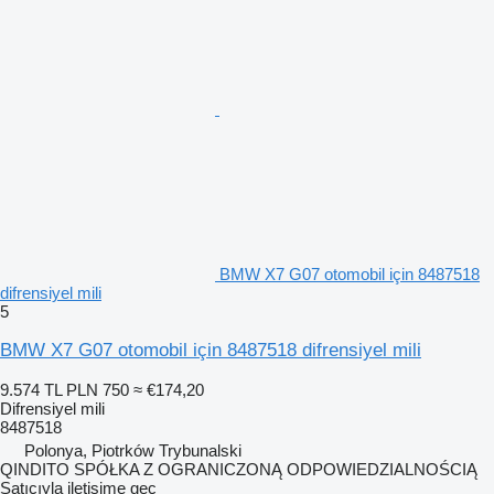
BMW X7 G07 otomobil için 8487518
difrensiyel mili
5
BMW X7 G07 otomobil için 8487518 difrensiyel mili
9.574 TL
PLN 750
≈ €174,20
Difrensiyel mili
8487518
Polonya, Piotrków Trybunalski
QINDITO SPÓŁKA Z OGRANICZONĄ ODPOWIEDZIALNOŚCIĄ
Satıcıyla iletişime geç