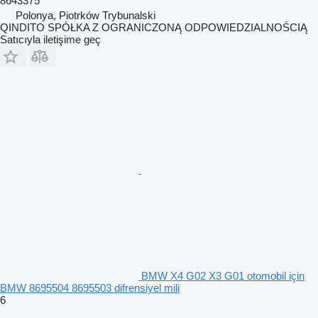
8643375
Polonya, Piotrków Trybunalski
QINDITO SPÓŁKA Z OGRANICZONĄ ODPOWIEDZIALNOŚCIĄ
Satıcıyla iletişime geç
BMW X4 G02 X3 G01 otomobil için
BMW 8695504 8695503 difrensiyel mili
6