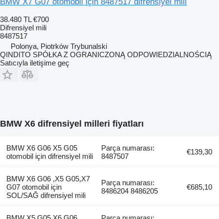
BMW X7 G07 otomobil için 8487517 difrensiyel mili
38.480 TL
€700
Difrensiyel mili
8487517
Polonya, Piotrków Trybunalski
QINDITO SPÓŁKA Z OGRANICZONĄ ODPOWIEDZIALNOŚCIĄ
Satıcıyla iletişime geç
BMW X6 difrensiyel milleri fiyatları
BMW X6 G06 X5 G05
Parça numarası:
€139,30
otomobil için difrensiyel mili
8487507
BMW X6 G06 ,X5 G05,X7
Parça numarası:
G07 otomobil için
€685,10
8486204 8486205
SOL/SAĞ difrensiyel mili
BMW X5 G05 X6 G06
Parça numarası: