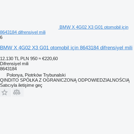
BMW X 4G02 X3 G01 otomobil için
8643184 difrensiyel mili
6
BMW X 4G02 X3 G01 otomobil için 8643184 difrensiyel mili
12.130 TL
PLN 950
≈ €220,60
Difrensiyel mili
8643184
Polonya, Piotrków Trybunalski
QINDITO SPÓŁKA Z OGRANICZONĄ ODPOWIEDZIALNOŚCIĄ
Satıcıyla iletişime geç