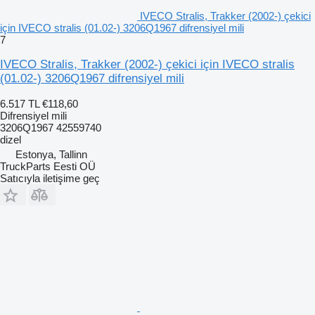
IVECO Stralis, Trakker (2002-) çekici
için IVECO stralis (01.02-) 3206Q1967 difrensiyel mili
7
IVECO Stralis, Trakker (2002-) çekici için IVECO stralis
(01.02-) 3206Q1967 difrensiyel mili
6.517 TL
€118,60
Difrensiyel mili
3206Q1967 42559740
dizel
Estonya, Tallinn
TruckParts Eesti OÜ
Satıcıyla iletişime geç