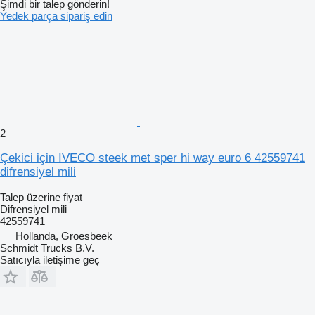
Şimdi bir talep gönderin!
Yedek parça sipariş edin
2
Çekici için IVECO steek met sper hi way euro 6 42559741
difrensiyel mili
Talep üzerine fiyat
Difrensiyel mili
42559741
Hollanda, Groesbeek
Schmidt Trucks B.V.
Satıcıyla iletişime geç