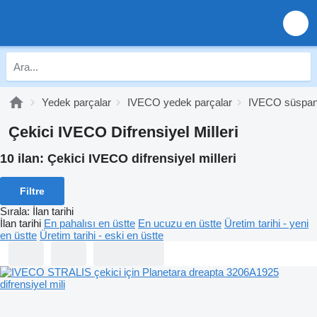
Yedek parçalar
IVECO yedek parçalar
IVECO süspan
Çekici IVECO Difrensiyel Milleri
10 ilan:
Çekici IVECO difrensiyel milleri
Filtre
Sırala
:
İlan tarihi
İlan tarihi
En pahalısı en üstte
En ucuzu en üstte
Üretim tarihi - yeni
en üstte
Üretim tarihi - eski en üstte