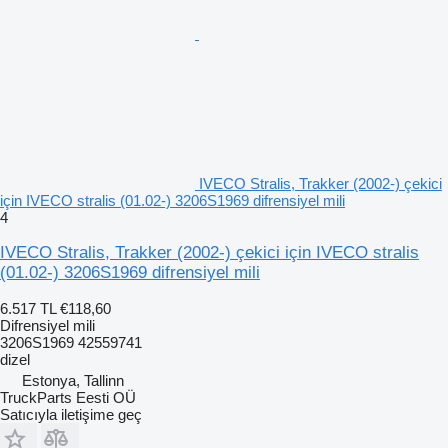
IVECO Stralis, Trakker (2002-) çekici
için IVECO stralis (01.02-) 3206S1969 difrensiyel mili
4
IVECO Stralis, Trakker (2002-) çekici için IVECO stralis
(01.02-) 3206S1969 difrensiyel mili
6.517 TL
€118,60
Difrensiyel mili
3206S1969 42559741
dizel
Estonya, Tallinn
TruckParts Eesti OÜ
Satıcıyla iletişime geç