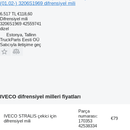
(01.02-) 3206S1969 difrensiyel mili
6.517 TL
€118,60
Difrensiyel mili
3206S1969 42559741
dizel
Estonya, Tallinn
TruckParts Eesti OÜ
Satıcıyla iletişime geç
IVECO difrensiyel milleri fiyatları
Parça
IVECO STRALIS çekici için
numarası:
€79
difrensiyel mili
170353
42538334