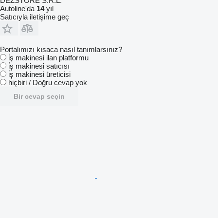
DEZSTORE S.R.L.
Autoline'da
14
yıl
Satıcıyla iletişime geç
Portalımızı kısaca nasıl tanımlarsınız?
i̇ş makinesi ilan platformu
i̇ş makinesi satıcısı
i̇ş makinesi üreticisi
hiçbiri / Doğru cevap yok
Bir cevap seçin