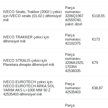
Parça
IVECO Stralis, Trakker (2002-) çekici
numarası:
için IVECO stralis (01.02-) difrensiyel
3206Q1967
€118,55
mili
42559740,
yakıt: dizel
Parça
IVECO TRAKKER çekici için
numarası:
€173
difrensiyel mili
42102375
Parça
numarası:
IVECO STRALIS çekici için
3206A1925,
€79
Planetara dreapta difrensiyel mili
170354
42538335
IVECO EUROTECH çekici için
Parça
IVECO EUROTECH ARKA SOL
numarası:
€38,87
YARIM AKS L=1000 MM 50 Z
42535403
42535403 difrensiyel mili
Parça