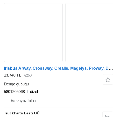
Irisbus Arway, Crossway, Crealis, Magelys, Proway, Daily Tourys (2006-) otobüs için Irisbus kavşak (01.06-) 5801205068 denge çubuğu
13.740 TL
€250
Denge çubuğu
5801205068
dizel
Estonya, Tallinn
TruckParts Eesti OÜ