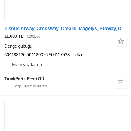
Irisbus Arway, Crossway, Crealis, Magelys, Proway, Daily Tourys (2006-) otobüs için Irisbus kavşak (01.06-) 504183136 denge çubuğu
11.080 TL
€201,60
Denge çubuğu
504183136 504130376 504117533
dizel
Estonya, Tallinn
TruckParts Eesti OÜ