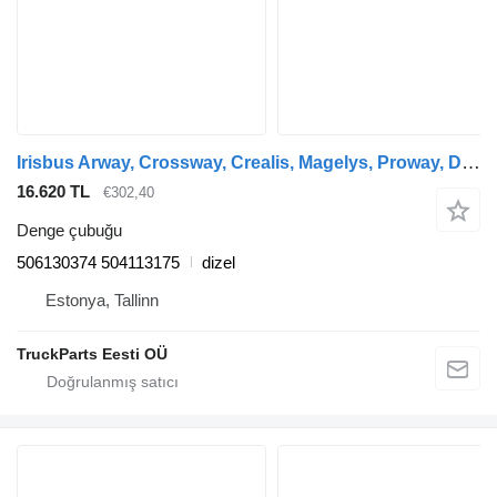
Irisbus Arway, Crossway, Crealis, Magelys, Proway, Daily Tourys (2006-) otobüs için Irisbus kavşak (01.06-) 506130374 denge çubuğu
16.620 TL
€302,40
Denge çubuğu
506130374 504113175
dizel
Estonya, Tallinn
TruckParts Eesti OÜ