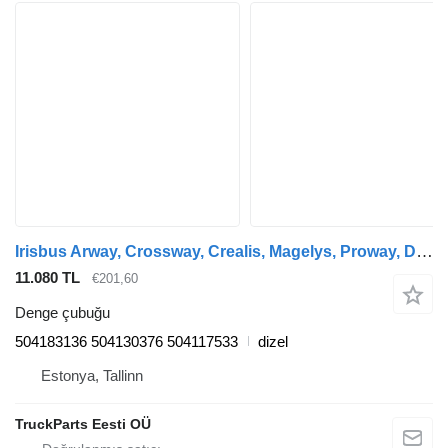
Irisbus Arway, Crossway, Crealis, Magelys, Proway, Daily Tourys (2006-) otobüs için Irisbus kavşak (01.06-) 504183136 denge çubuğu
11.080 TL
€201,60
Denge çubuğu
504183136 504130376 504117533
dizel
Estonya, Tallinn
TruckParts Eesti OÜ