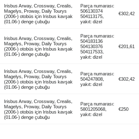
Irisbus Arway, Crossway, Crealis,
Parça numarası:
Magelys, Proway, Daily Tourys
506130374
€302,42
(2006-) otobüs için Irisbus kavşak
504113175,
(01.06-) denge çubuğu
yakıt: dizel
Parça numarası:
Irisbus Arway, Crossway, Crealis,
504183136
Magelys, Proway, Daily Tourys
504130376
€201,61
(2006-) otobüs için Irisbus kavşak
504117533,
(01.06-) denge çubuğu
yakıt: dizel
Irisbus Arway, Crossway, Crealis,
Parça numarası:
Magelys, Proway, Daily Tourys
504247808,
€302,42
(2006-) otobüs için Irisbus kavşak
yakıt: dizel
(01.06-) denge çubuğu
Irisbus Arway, Crossway, Crealis,
Parça numarası:
Magelys, Proway, Daily Tourys
5801205068,
€250
(2006-) otobüs için Irisbus kavşak
yakıt: dizel
(01.06-) denge çubuğu