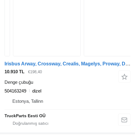
Irisbus Arway, Crossway, Crealis, Magelys, Proway, Daily Tourys (2006-) otobüs için Irisbus CROSSWAY (01.06-) 504163249 denge çubuğu
10.910 TL
€198,40
Denge çubuğu
504163249
dizel
Estonya, Tallinn
TruckParts Eesti OÜ