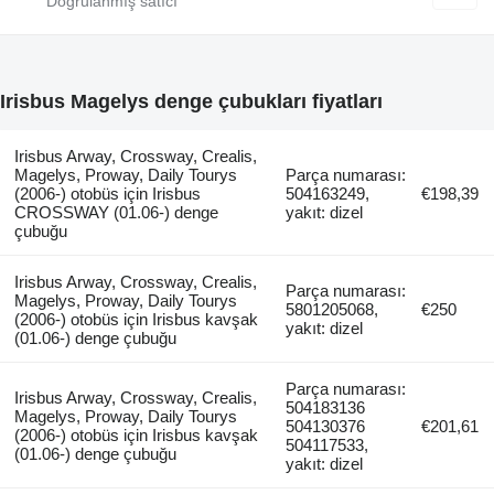
Irisbus Magelys denge çubukları fiyatları
Irisbus Arway, Crossway, Crealis,
Magelys, Proway, Daily Tourys
Parça numarası:
(2006-) otobüs için Irisbus
504163249,
€198,39
CROSSWAY (01.06-) denge
yakıt: dizel
çubuğu
Irisbus Arway, Crossway, Crealis,
Parça numarası:
Magelys, Proway, Daily Tourys
5801205068,
€250
(2006-) otobüs için Irisbus kavşak
yakıt: dizel
(01.06-) denge çubuğu
Parça numarası:
Irisbus Arway, Crossway, Crealis,
504183136
Magelys, Proway, Daily Tourys
504130376
€201,61
(2006-) otobüs için Irisbus kavşak
504117533,
(01.06-) denge çubuğu
yakıt: dizel