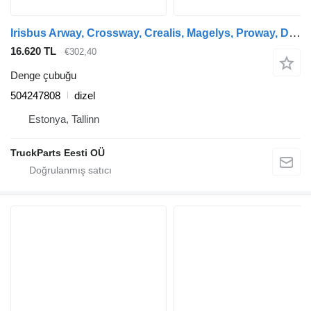
Irisbus Arway, Crossway, Crealis, Magelys, Proway, Daily Tourys (2006-) otobüs için Irisbus kavşak (01.06-) 504247808 denge çubuğu
16.620 TL
€302,40
Denge çubuğu
504247808
dizel
Estonya, Tallinn
TruckParts Eesti OÜ