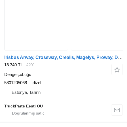
Irisbus Arway, Crossway, Crealis, Magelys, Proway, Daily Tourys (2006-) otobüs için Irisbus kavşak (01.06-) 5801205068 denge çubuğu
13.740 TL
€250
Denge çubuğu
5801205068
dizel
Estonya, Tallinn
TruckParts Eesti OÜ