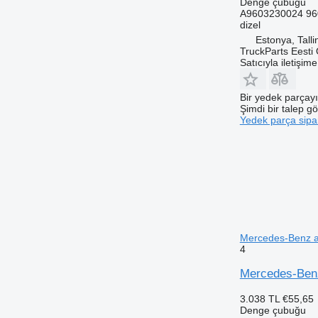
Denge çubuğu
A9603230024 96
dizel
Estonya, Talli
TruckParts Eesti
Satıcıyla iletişim
Bir yedek parçay
Şimdi bir talep g
Yedek parça sipar
Mercedes-Benz a
4
Mercedes-Benz
3.038 TL
€55,65
Denge çubuğu