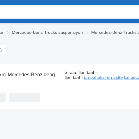
ar
Mercedes-Benz Trucks süspansiyon
Mercedes-Benz Trucks d
Sırala
:
İlan tarihi
ci Mercedes-Benz denge çubukları
İlan tarihi
En pahalısı en üstte
En ucuz