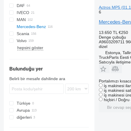
DAF
Q-series
Actros MP5 (01.
6
IVECO
CF
MAN
LF
EuroCargo
Mercedes-Benz
Mercedes-Benz
XF
S-Way
L2000
13.650 TL
€250
Scania
XG
Stralis
TGA
A-Class
Canter
Kerax
Denge çubuğu
Volvo
Trakker
TGL
Actros
Magnum
G-series
A9603209711 96
dizel
hepsini göster
TGM
Antos
Midlum
P-series
FE
Actros 1832
Estonya, Talli
TGS
Arocs
Premium
R-series
FH
Actros 1840
TruckParts Eesti
TGX
Atego
T-series
FL
Actros 1844
Arocs 2651
Satıcıyla iletişim
Bulunduğu yer
Axor
FM
Actros 1845
Atego 815
Econic
FMX
Actros 1846
Atego 816
Axor 1824
Belirli bir mesafe dahilinde ara
Portalımızı kısac
VNL
Actros 1848
Atego 1223
Axor 1840
Econic 2629
i̇ş makinesi il
Actros 2545
Atego 1318
Econic 2633
i̇ş makinesi sat
i̇ş makinesi üre
Actros 2551
Atego 1524
hiçbiri / Doğr
Türkiye
Actros 3241
Atego 1823
Bir cevap se
Avrupa
diğerleri
Estonya
Polonya
Ukrayna