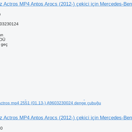
 Actros MP4 Antos Arocs (2012-) çekici için Mercedes-Be
0
03230124
nn
 OÜ
e geç
ctros mp4 2551 (01.13-) A9603230024 denge çubuğu
 Actros MP4 Antos Arocs (2012-) çekici için Mercedes-Be
60