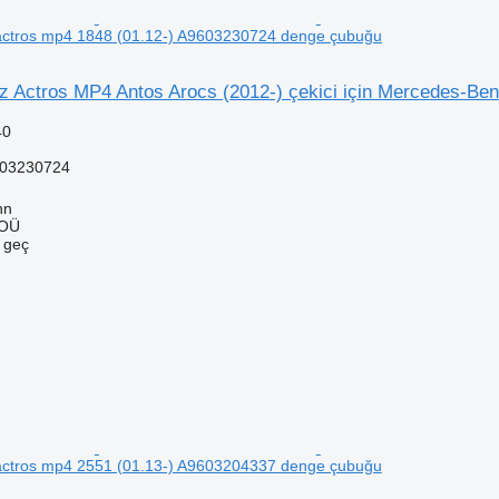
ctros mp4 1848 (01.12-) A9603230724 denge çubuğu
 Actros MP4 Antos Arocs (2012-) çekici için Mercedes-Be
40
03230724
nn
 OÜ
e geç
ctros mp4 2551 (01.13-) A9603204337 denge çubuğu