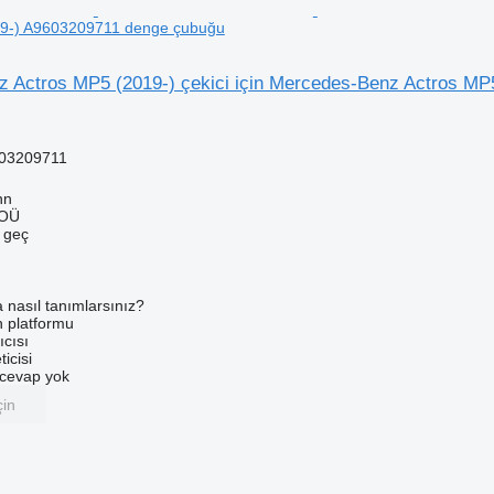
19-) A9603209711 denge çubuğu
 Actros MP5 (2019-) çekici için Mercedes-Benz Actros MP
03209711
nn
 OÜ
e geç
a nasıl tanımlarsınız?
an platformu
ıcısı
ticisi
u cevap yok
çin