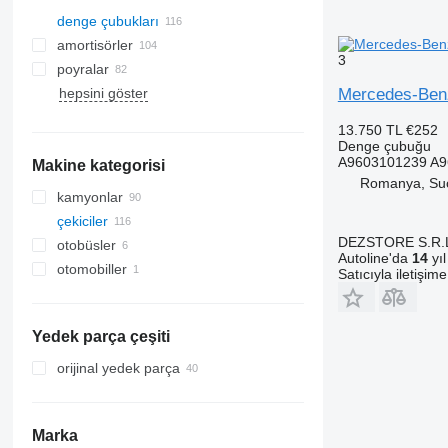
denge çubukları
amortisörler
3
poyralar
hepsini göster
Mercedes-Ben
13.750 TL
€252
Denge çubuğu
A9603101239 A9
Makine kategorisi
Romanya, Su
kamyonlar
çekiciler
DEZSTORE S.R.
otobüsler
Autoline'da
14
yıl
otomobiller
Satıcıyla iletişim
Yedek parça çeşiti
orijinal yedek parça
Marka