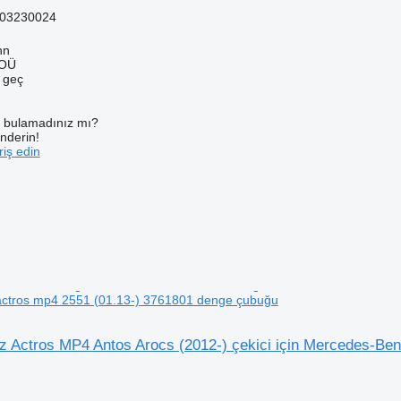
03230024
nn
 OÜ
e geç
ı bulamadınız mı?
önderin!
iş edin
ctros mp4 2551 (01.13-) 3761801 denge çubuğu
 Actros MP4 Antos Arocs (2012-) çekici için Mercedes-Ben