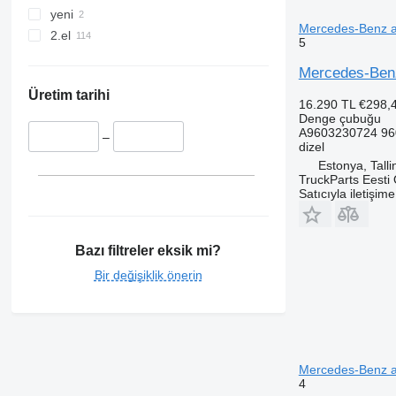
yeni
Mercedes-Benz a
2.el
5
Mercedes-Benz
Üretim tarihi
16.290 TL
€298,
Denge çubuğu
A9603230724 96
–
dizel
Estonya, Talli
TruckParts Eesti
Satıcıyla iletişim
Bazı filtreler eksik mi?
Bir değişiklik önerin
Mercedes-Benz a
4