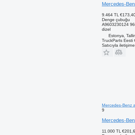
Mercedes-Benz
9.464 TL
€173,4
Denge çubuğu
A9603230124 96
dizel
Estonya, Talli
TruckParts Eesti
Satıcıyla iletişim
Mercedes-Benz a
9
Mercedes-Benz
11.000 TL
€201,