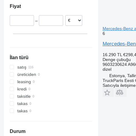
Romanya
Fiyat
Almanya
Litvanya
–
Letonya
Mercedes-Benz a
6
Mercedes-Benz
16.290 TL
€298,
İlan türü
Denge çubuğu
9603230624 A96
satış
dizel
üreticiden
Estonya, Talli
TruckParts Eesti
leasing
Satıcıyla iletişim
kredi
taksitle
takas
takas
Durum