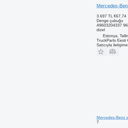
Mercedes-Benz
3.697 TL
€67,74
Denge çubuğu
A9603204337 96
dizel
Estonya, Talli
TruckParts Eesti
Satıcıyla iletişim
Mercedes-Benz a
7