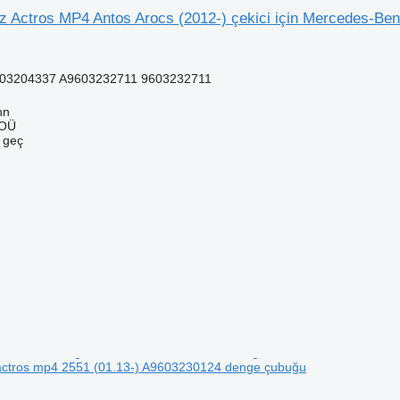
 Actros MP4 Antos Arocs (2012-) çekici için Mercedes-Be
03204337 A9603232711 9603232711
nn
 OÜ
e geç
ctros mp4 2551 (01.13-) A9603230124 denge çubuğu