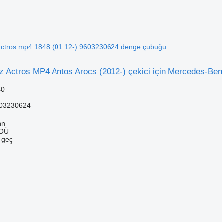
ctros mp4 1848 (01.12-) 9603230624 denge çubuğu
 Actros MP4 Antos Arocs (2012-) çekici için Mercedes-Be
40
03230624
nn
 OÜ
e geç