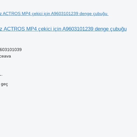
z ACTROS MP4 çekici için A9603101239 denge çubuğu
603101039
ceava
L.
e geç