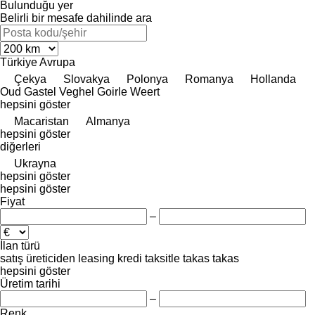
Bulunduğu yer
Belirli bir mesafe dahilinde ara
Türkiye
Avrupa
Çekya
Slovakya
Polonya
Romanya
Hollanda
Oud Gastel
Veghel
Goirle
Weert
hepsini göster
Macaristan
Almanya
hepsini göster
diğerleri
Ukrayna
hepsini göster
hepsini göster
Fiyat
–
İlan türü
satış
üreticiden
leasing
kredi
taksitle
takas
takas
hepsini göster
Üretim tarihi
–
Renk