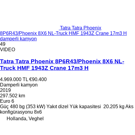
Tatra Tatra Phoenix
8P6R43/Phoenix 8X6 NL-Truck HMF 1943Z Crane 17m3 H
damperli kamyon
49
VIDEO
Tatra Tatra Phoenix 8P6R43/Phoenix 8X6 NL-
Truck HMF 1943Z Crane 17m3 H
4.969.000 TL
€90.400
Damperli kamyon
2019
297.502 km
Euro 6
Güç
480 bg (353 kW)
Yakıt
dizel
Yük kapasitesi
20.205 kg
Aks
konfigürasyonu
8x6
Hollanda, Veghel