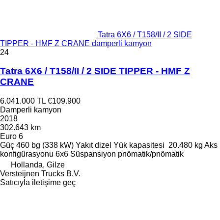
Tatra 6X6 / T158/II / 2 SIDE
TIPPER - HMF Z CRANE damperli kamyon
24
Tatra 6X6 / T158/II / 2 SIDE TIPPER - HMF Z
CRANE
6.041.000 TL
€109.900
Damperli kamyon
2018
302.643 km
Euro 6
Güç
460 bg (338 kW)
Yakıt
dizel
Yük kapasitesi
20.480 kg
Aks
konfigürasyonu
6x6
Süspansiyon
pnömatik/pnömatik
Hollanda, Gilze
Versteijnen Trucks B.V.
Satıcıyla iletişime geç