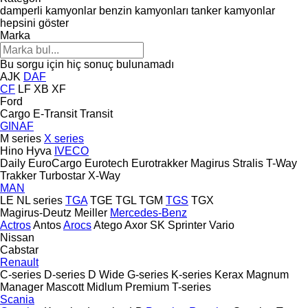
damperli kamyonlar
benzin kamyonları
tanker kamyonlar
hepsini göster
Marka
Bu sorgu için hiç sonuç bulunamadı
AJK
DAF
CF
LF
XB
XF
Ford
Cargo
E-Transit
Transit
GINAF
M series
X series
Hino
Hyva
IVECO
Daily
EuroCargo
Eurotech
Eurotrakker
Magirus
Stralis
T-Way
Trakker
Turbostar
X-Way
MAN
LE
NL series
TGA
TGE
TGL
TGM
TGS
TGX
Magirus-Deutz
Meiller
Mercedes-Benz
Actros
Antos
Arocs
Atego
Axor
SK
Sprinter
Vario
Nissan
Cabstar
Renault
C-series
D-series
D Wide
G-series
K-series
Kerax
Magnum
Manager
Mascott
Midlum
Premium
T-series
Scania