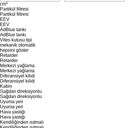
cm³
Partikül filtresi
Partikül filtresi
EEV
EEV
AdBlue tankı
AdBlue tankı
Vites kutusu tipi
mekanik
otomatik
hepsini göster
Retarder
Retarder
Merkezi yağlama
Merkezi yağlama
Diferansiyel kilidi
Diferansiyel kilidi
Kabin
Sağdan direksiyonlu
Sağdan direksiyonlu
Uyuma yeri
Uyuma yeri
Hava yastığı
Hava yastığı
Kendiliğinden ısıtmalı
Kendiliğinden ısıtmalı