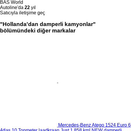
BAS World
Autoline'da
22
yıl
Satıcıyla iletişime geç
"Hollanda'dan damperli kamyonlar"
bölümündeki diğer markalar
Mercedes-Benz Atego 1524 Euro 6
Atlas 10 Tonmeter laadkraan Just 1.858 km! NEW damperli