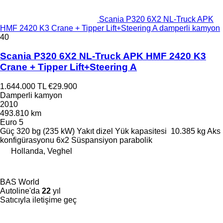
Scania P320 6X2 NL-Truck APK
HMF 2420 K3 Crane + Tipper Lift+Steering A damperli kamyon
40
Scania P320 6X2 NL-Truck APK HMF 2420 K3
Crane + Tipper Lift+Steering A
1.644.000 TL
€29.900
Damperli kamyon
2010
493.810 km
Euro 5
Güç
320 bg (235 kW)
Yakıt
dizel
Yük kapasitesi
10.385 kg
Aks
konfigürasyonu
6x2
Süspansiyon
parabolik
Hollanda, Veghel
BAS World
Autoline'da
22
yıl
Satıcıyla iletişime geç