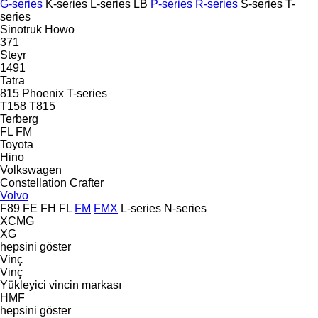
G-series
K-series
L-series
LB
P-series
R-series
S-series
T-
series
Sinotruk Howo
371
Steyr
1491
Tatra
815
Phoenix
T-series
T158
T815
Terberg
FL
FM
Toyota
Hino
Volkswagen
Constellation
Crafter
Volvo
F89
FE
FH
FL
FM
FMX
L-series
N-series
XCMG
XG
hepsini göster
Vinç
Vinç
Yükleyici vincin markası
HMF
hepsini göster