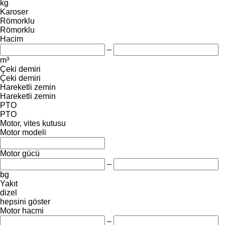
kg
Karoser
Römorklu
Römorklu
Hacim
–
m³
Çeki demiri
Çeki demiri
Hareketli zemin
Hareketli zemin
PTO
PTO
Motor, vites kutusu
Motor modeli
Motor gücü
–
bg
Yakıt
dizel
hepsini göster
Motor hacmi
–