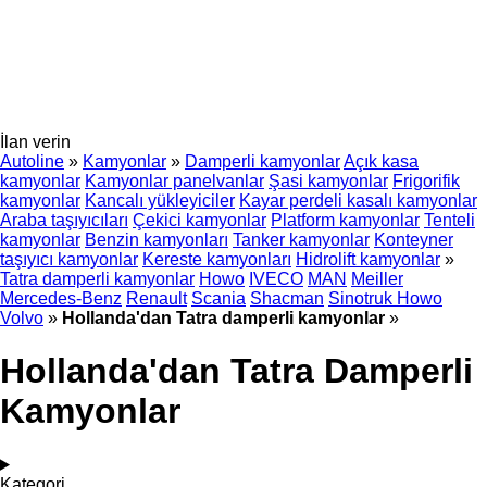
İlan verin
Autoline
»
Kamyonlar
»
Damperli kamyonlar
Açık kasa
kamyonlar
Kamyonlar panelvanlar
Şasi kamyonlar
Frigorifik
kamyonlar
Kancalı yükleyiciler
Kayar perdeli kasalı kamyonlar
Araba taşıyıcıları
Çekici kamyonlar
Platform kamyonlar
Tenteli
kamyonlar
Benzin kamyonları
Tanker kamyonlar
Konteyner
taşıyıcı kamyonlar
Kereste kamyonları
Hidrolift kamyonlar
»
Tatra damperli kamyonlar
Howo
IVECO
MAN
Meiller
Mercedes-Benz
Renault
Scania
Shacman
Sinotruk Howo
Volvo
»
Hollanda'dan Tatra damperli kamyonlar
»
Hollanda'dan Tatra Damperli
Kamyonlar
Kategori