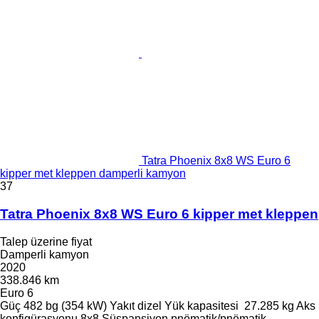
Tatra Phoenix 8x8 WS Euro 6
kipper met kleppen damperli kamyon
37
Tatra Phoenix 8x8 WS Euro 6 kipper met kleppen
Talep üzerine fiyat
Damperli kamyon
2020
338.846 km
Euro 6
Güç
482 bg (354 kW)
Yakıt
dizel
Yük kapasitesi
27.285 kg
Aks
konfigürasyonu
8x8
Süspansiyon
pnömatik/pnömatik