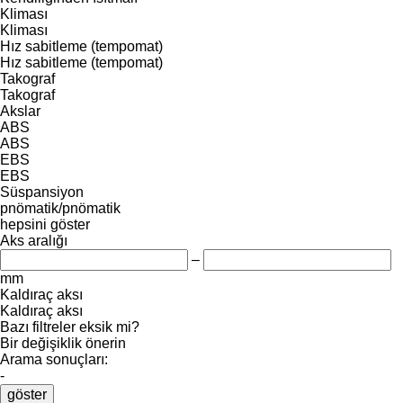
Kliması
Kliması
Hız sabitleme (tempomat)
Hız sabitleme (tempomat)
Takograf
Takograf
Akslar
ABS
ABS
EBS
EBS
Süspansiyon
pnömatik/pnömatik
hepsini göster
Aks aralığı
–
mm
Kaldıraç aksı
Kaldıraç aksı
Bazı filtreler eksik mi?
Bir değişiklik önerin
Arama sonuçları:
-
göster