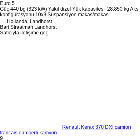
Euro 5
Güç
440 bg (323 kW)
Yakıt
dizel
Yük kapasitesi
28.850 kg
Aks
konfigürasyonu
10x8
Süspansiyon
makas/makas
Hollanda, Landhorst
Bart Straatman Landhorst
Satıcıyla iletişime geç
Renault Kerax 370 DXI camion
francais damperli kamyon
9