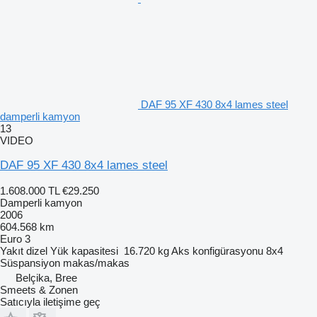
DAF 95 XF 430 8x4 lames steel
damperli kamyon
13
VIDEO
DAF 95 XF 430 8x4 lames steel
1.608.000 TL
€29.250
Damperli kamyon
2006
604.568 km
Euro 3
Yakıt
dizel
Yük kapasitesi
16.720 kg
Aks konfigürasyonu
8x4
Süspansiyon
makas/makas
Belçika, Bree
Smeets & Zonen
Satıcıyla iletişime geç