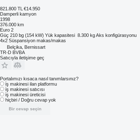
821.800 TL
€14.950
Damperli kamyon
1998
376.000 km
Euro 2
Güç
210 bg (154 kW)
Yük kapasitesi
8.300 kg
Aks konfigürasyonu
4x2
Süspansiyon
makas/makas
Belçika, Bernissart
TR-D BVBA
Satıcıyla iletişime geç
Portalımızı kısaca nasıl tanımlarsınız?
i̇ş makinesi ilan platformu
i̇ş makinesi satıcısı
i̇ş makinesi üreticisi
hiçbiri / Doğru cevap yok
Bir cevap seçin