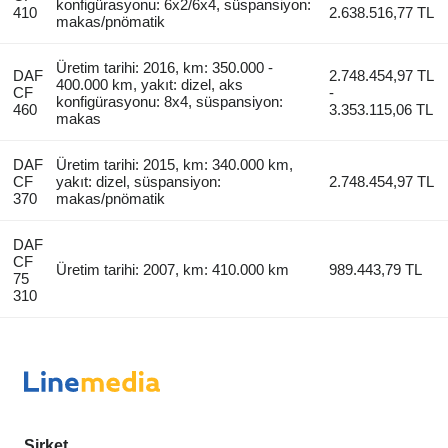
konfigürasyonu: 6x2/6x4, süspansiyon:
410
2.638.516,77 TL
makas/pnömatik
Üretim tarihi: 2016, km: 350.000 -
DAF
2.748.454,97 TL
400.000 km, yakıt: dizel, aks
CF
-
konfigürasyonu: 8x4, süspansiyon:
460
3.353.115,06 TL
makas
DAF
Üretim tarihi: 2015, km: 340.000 km,
CF
yakıt: dizel, süspansiyon:
2.748.454,97 TL
370
makas/pnömatik
DAF
CF
Üretim tarihi: 2007, km: 410.000 km
989.443,79 TL
75
310
Şirket