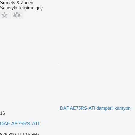
Smeets & Zonen
Satıcıyla iletişime geç
DAF AE75RS-ATI damperli kamyon
16
DAF AE75RS-ATI
876.800 TL
€15.950