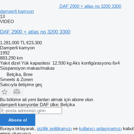
DAF 2900 + atlas no 3200 3300
damperli kamyon
13
VIDEO
DAF 2900 + atlas no 3200 3300
1.281.000 TL
€23.300
Damperli kamyon
1992
883.290 km
Yakıt
dizel
Yük kapasitesi
12.930 kg
Aks konfigürasyonu
6x4
Süspansiyon
makas/makas
Belçika, Bree
Smeets & Zonen
Satıcıyla iletişime geç
Bu bölüme ait yeni ilanları almak için abone olun
damperli kamyonlar
DAF
ülke: Belçika
Abone ol
Buraya tıklayarak,
gizlilik politikamızı
ve
kullanıcı anlaşmamızı
kabul
etmiş olursunuz.