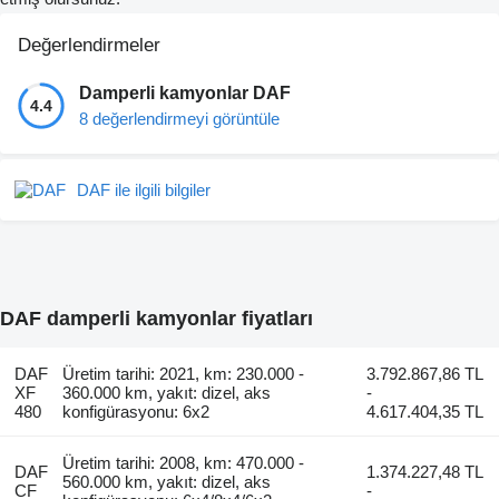
Değerlendirmeler
Damperli kamyonlar DAF
4.4
8 değerlendirmeyi görüntüle
DAF ile ilgili bilgiler
DAF damperli kamyonlar fiyatları
DAF
Üretim tarihi: 2021, km: 230.000 -
3.792.867,86 TL
XF
360.000 km, yakıt: dizel, aks
-
480
konfigürasyonu: 6x2
4.617.404,35 TL
Üretim tarihi: 2008, km: 470.000 -
DAF
1.374.227,48 TL
560.000 km, yakıt: dizel, aks
CF
-