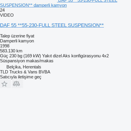
DAF 55 **55-230-FULL STEEL
SUSPENSION** damperli kamyon
24
VIDEO
DAF 55 **55-230-FULL STEEL SUSPENSION**
Talep üzerine fiyat
Damperli kamyon
1998
583.130 km
Güç
230 bg (169 kW)
Yakıt
dizel
Aks konfigürasyonu
4x2
Süspansiyon
makas/makas
Belçika, Herentals
TLD Trucks & Vans BVBA
Satıcıyla iletişime geç