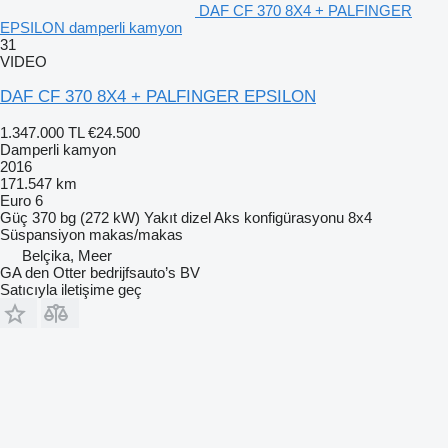
DAF CF 370 8X4 + PALFINGER
EPSILON damperli kamyon
31
VIDEO
DAF CF 370 8X4 + PALFINGER EPSILON
1.347.000 TL
€24.500
Damperli kamyon
2016
171.547 km
Euro 6
Güç
370 bg (272 kW)
Yakıt
dizel
Aks konfigürasyonu
8x4
Süspansiyon
makas/makas
Belçika, Meer
GA den Otter bedrijfsauto’s BV
Satıcıyla iletişime geç