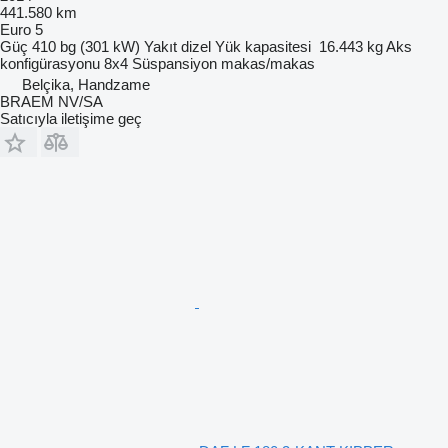
441.580 km
Euro 5
Güç
410 bg (301 kW)
Yakıt
dizel
Yük kapasitesi
16.443 kg
Aks
konfigürasyonu
8x4
Süspansiyon
makas/makas
Belçika, Handzame
BRAEM NV/SA
Satıcıyla iletişime geç