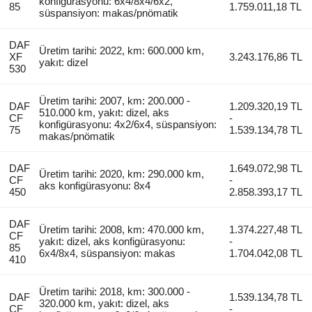
konfigürasyonu: 6x4/8x4/6x2,
85
1.759.011,18 TL
süspansiyon: makas/pnömatik
DAF
Üretim tarihi: 2022, km: 600.000 km,
XF
3.243.176,86 TL
yakıt: dizel
530
Üretim tarihi: 2007, km: 200.000 -
DAF
1.209.320,19 TL
510.000 km, yakıt: dizel, aks
CF
-
konfigürasyonu: 4x2/6x4, süspansiyon:
75
1.539.134,78 TL
makas/pnömatik
DAF
1.649.072,98 TL
Üretim tarihi: 2020, km: 290.000 km,
CF
-
aks konfigürasyonu: 8x4
450
2.858.393,17 TL
DAF
Üretim tarihi: 2008, km: 470.000 km,
1.374.227,48 TL
CF
yakıt: dizel, aks konfigürasyonu:
-
85
6x4/8x4, süspansiyon: makas
1.704.042,08 TL
410
Üretim tarihi: 2018, km: 300.000 -
DAF
1.539.134,78 TL
320.000 km, yakıt: dizel, aks
CF
-