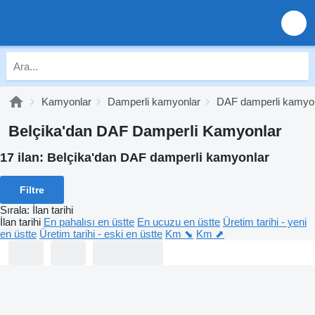
Kamyonlar
Damperli kamyonlar
DAF damperli kamyo
Belçika'dan DAF Damperli Kamyonlar
17 ilan:
Belçika'dan DAF damperli kamyonlar
Filtre
Sırala
:
İlan tarihi
İlan tarihi
En pahalısı en üstte
En ucuzu en üstte
Üretim tarihi - yeni
en üstte
Üretim tarihi - eski en üstte
Km ⬊
Km ⬈