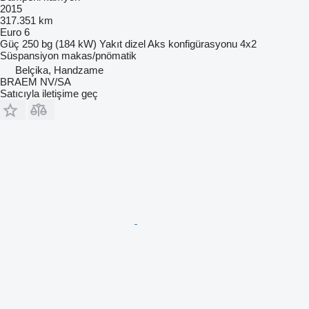
2015
317.351 km
Euro 6
Güç
250 bg (184 kW)
Yakıt
dizel
Aks konfigürasyonu
4x2
Süspansiyon
makas/pnömatik
Belçika, Handzame
BRAEM NV/SA
Satıcıyla iletişime geç