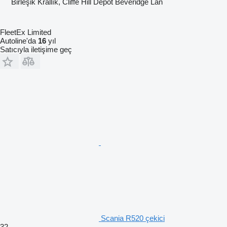
Birleşik Krallık, Cliffe Hill Depot Beveridge Lan
FleetEx Limited
Autoline'da
16
yıl
Satıcıyla iletişime geç
Scania R520 çekici
32