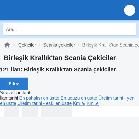
Çekiciler
Scania çekiciler
Birleşik Krallık'tan Scania çe
Birleşik Krallık'tan Scania Çekiciler
121 ilan:
Birleşik Krallık'tan Scania çekiciler
Filtre
Sırala
:
İlan tarihi
İlan tarihi
En pahalısı en üstte
En ucuzu en üstte
Üretim tarihi - yeni
en üstte
Üretim tarihi - eski en üstte
Km ⬊
Km ⬈