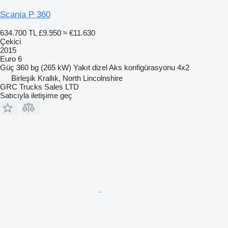
Scania P 360
634.700 TL
£9.950
≈ €11.630
Çekici
2015
Euro 6
Güç
360 bg (265 kW)
Yakıt
dizel
Aks konfigürasyonu
4x2
Birleşik Krallık, North Lincolnshire
GRC Trucks Sales LTD
Satıcıyla iletişime geç