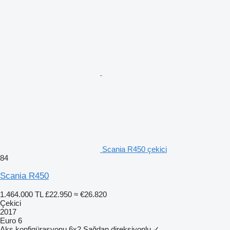
Scania R450 çekici
84
Scania R450
1.464.000 TL
£22.950
≈ €26.820
Çekici
2017
Euro 6
Aks konfigürasyonu
6x2
Sağdan direksiyonlu
✓