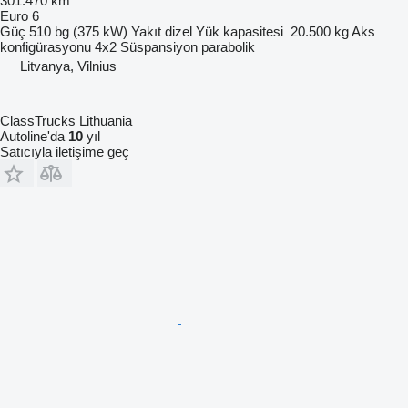
301.470 km
Euro 6
Güç
510 bg (375 kW)
Yakıt
dizel
Yük kapasitesi
20.500 kg
Aks
konfigürasyonu
4x2
Süspansiyon
parabolik
Litvanya, Vilnius
ClassTrucks Lithuania
Autoline'da
10
yıl
Satıcıyla iletişime geç