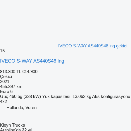
IVECO S-WAY AS440S46 lng çekici
15
IVECO S-WAY AS440S46 lng
813.300 TL
€14.900
Çekici
2021
455.397 km
Euro 6
Güç
460 bg (338 kW)
Yük kapasitesi
13.062 kg
Aks konfigürasyonu
4x2
Hollanda, Vuren
Kleyn Trucks
Autoline'da
22
yıl