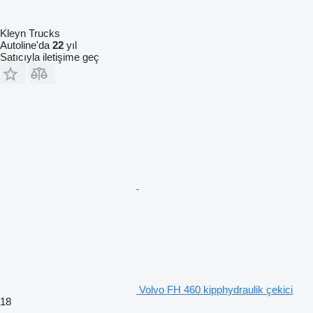
Kleyn Trucks
Autoline'da
22
yıl
Satıcıyla iletişime geç
Volvo FH 460 kipphydraulik çekici
18