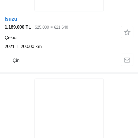
Isuzu
1.189.000 TL
$25.000
≈ €21.640
Çekici
2021
20.000 km
Çin