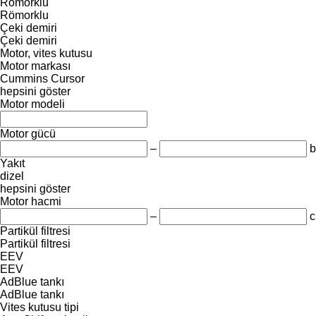
Römorklu
Römorklu
Çeki demiri
Çeki demiri
Motor, vites kutusu
Motor markası
Cummins
Cursor
hepsini göster
Motor modeli
Motor gücü
–
b
Yakıt
dizel
hepsini göster
Motor hacmi
–
c
Partikül filtresi
Partikül filtresi
EEV
EEV
AdBlue tankı
AdBlue tankı
Vites kutusu tipi