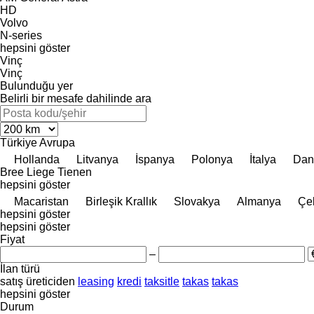
HD
Volvo
N-series
hepsini göster
Vinç
Vinç
Bulunduğu yer
Belirli bir mesafe dahilinde ara
Türkiye
Avrupa
Hollanda
Litvanya
İspanya
Polonya
İtalya
Dan
Bree
Liege
Tienen
hepsini göster
Macaristan
Birleşik Krallık
Slovakya
Almanya
Çe
hepsini göster
hepsini göster
Fiyat
–
İlan türü
satış
üreticiden
leasing
kredi
taksitle
takas
takas
hepsini göster
Durum