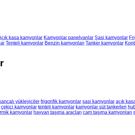
Açık kasa kamyonlar
Kamyonlar panelvanlar
Şasi kamyonlar
Fr
ar
Tenteli kamyonlar
Benzin kamyonları
Tanker kamyonlar
Kont
r
kancalı yükleyiciler
frigorifik kamyonlar
şasi kamyonlar
açık kas
çekici kamyonlar
tenteli kamyonlar
kamyonlar süt tankerleri
hub
ermik kamyonlar
hayvan taşıma araçları
cam taşıma kamyonları