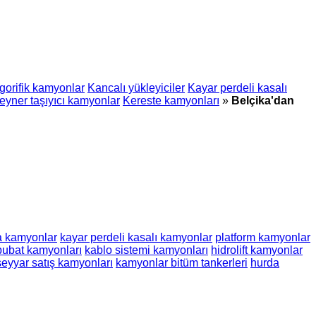
igorifik kamyonlar
Kancalı yükleyiciler
Kayar perdeli kasalı
eyner taşıyıcı kamyonlar
Kereste kamyonları
»
Belçika'dan
a kamyonlar
kayar perdeli kasalı kamyonlar
platform kamyonlar
ubat kamyonları
kablo sistemi kamyonları
hidrolift kamyonlar
seyyar satış kamyonları
kamyonlar bitüm tankerleri
hurda