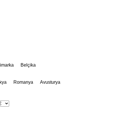
imarka
Belçika
kya
Romanya
Avusturya