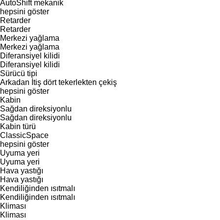
AutoShift
mekanik
hepsini göster
Retarder
Retarder
Merkezi yağlama
Merkezi yağlama
Diferansiyel kilidi
Diferansiyel kilidi
Sürücü tipi
Arkadan İtiş
dört tekerlekten çekiş
hepsini göster
Kabin
Sağdan direksiyonlu
Sağdan direksiyonlu
Kabin türü
ClassicSpace
hepsini göster
Uyuma yeri
Uyuma yeri
Hava yastığı
Hava yastığı
Kendiliğinden ısıtmalı
Kendiliğinden ısıtmalı
Kliması
Kliması