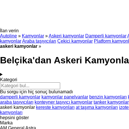
İlan verin
Autoline
»
Kamyonlar
»
Askeri kamyonlar
Damperli kamyonlar
kamyonlar
Araba taşıyıcıları
Çekici kamyonlar
Platform kamyonl
askeri kamyonlar
»
Belçika'dan Askeri Kamyonla
Kategori
Bu sorgu için hiç sonuç bulunamadı
damperli kamyonlar
kamyonlar panelvanlar
benzin kamyonları
araba taşıyıcıları
konteyner taşıyıcı kamyonlar
tanker kamyonlar
askeri kamyonlar
kereste kamyonları
at taşıma kamyonları
izot
kamyonları
hepsini göster
Marka
AM General
Astra