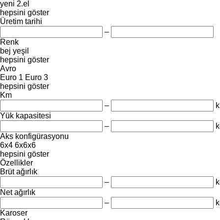
yeni
2.el
hepsini göster
Üretim tarihi
–
Renk
bej
yeşil
hepsini göster
Avro
Euro 1
Euro 3
hepsini göster
Km
–
Yük kapasitesi
–
k
Aks konfigürasyonu
6x4
6x6x6
hepsini göster
Özellikler
Brüt ağırlık
–
k
Net ağırlık
–
k
Karoser