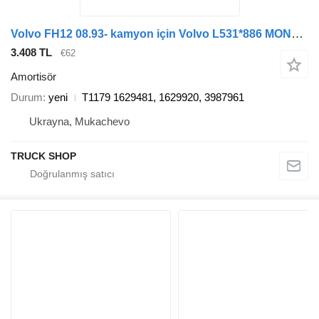
Volvo FH12 08.93- kamyon için Volvo L531*886 MONROE T1179 amortisör
3.408 TL
€62
Amortisör
Durum
yeni
T1179 1629481, 1629920, 3987961
Ukrayna, Mukachevo
TRUCK SHOP