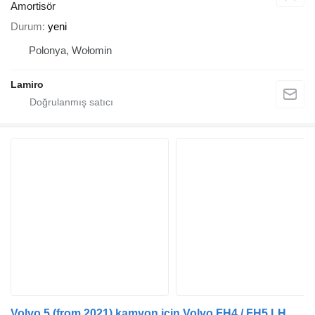
Amortisör
Durum
yeni
Polonya, Wołomin
Lamiro
Volvo 5 (from 2021) kamyon için Volvo FH4 / FH5 LH ROOF SIDE MARKER PANEL (UK VERSION) amortisör