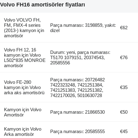
Volvo FH16 amortisörler fiyatları
Volvo VOLVO FH,
FM, FMX-4 series
Parça numarası: 3198859, yakıt:
€62
(2013-) kamyon için
dizel
amortisör
Volvo FH 12, 16
Durum: yeni, parça numarası:
kamyon için Volvo
T5170 1079151, 20374543,
€76
L502*835 MONROE
20585556
amortisör
Parça numarası: 20726482
Volvo FE-280
7422323248, 7421251384,
kamyon için Volvo
€35
7421251383, 7421251382,
arka aks amortisörü
7422170026, 5010630728
Kamyon için Volvo
Parça numarası: 21866530
€50
Amortisör
Kamyon için Volvo
Parça numarası: 20585555
€45
Arka amortisör