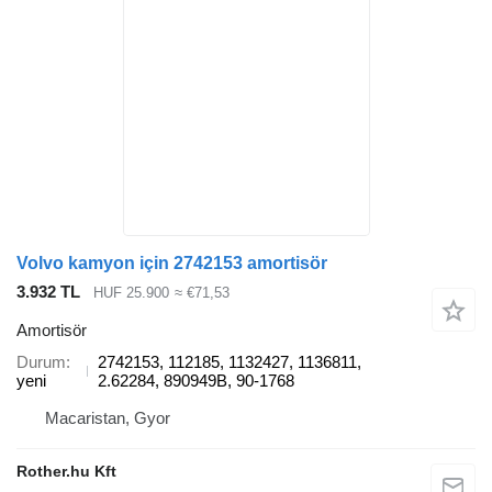
Volvo kamyon için 2742153 amortisör
3.932 TL
HUF 25.900
≈ €71,53
Amortisör
Durum
2742153, 112185, 1132427, 1136811,
yeni
2.62284, 890949B, 90-1768
Macaristan, Gyor
Rother.hu Kft