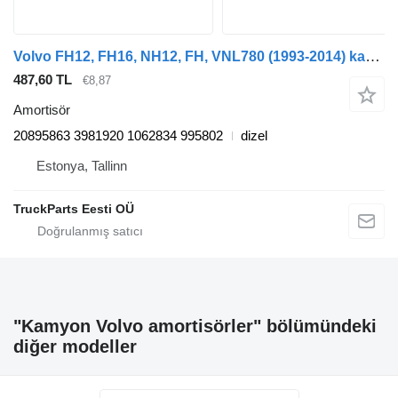
Volvo FH12, FH16, NH12, FH, VNL780 (1993-2014) kamyon için Volvo FH12 1-seeria (01.93-12.02) 20895863 amortisör
487,60 TL
€8,87
Amortisör
20895863 3981920 1062834 995802
dizel
Estonya, Tallinn
TruckParts Eesti OÜ
"Kamyon Volvo amortisörler" bölümündeki
diğer modeller