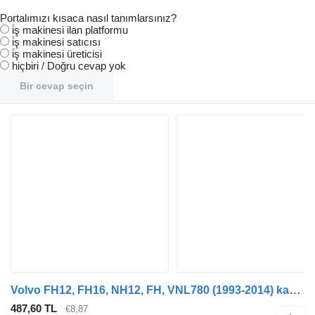
Portalımızı kısaca nasıl tanımlarsınız?
i̇ş makinesi ilan platformu
i̇ş makinesi satıcısı
i̇ş makinesi üreticisi
hiçbiri / Doğru cevap yok
Bir cevap seçin
Volvo FH12, FH16, NH12, FH, VNL780 (1993-2014) kamyon için Volvo FH12 2-seeria (01.02-) 20895863 amortisör
487,60 TL
€8,87