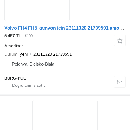
Volvo FH4 FH5 kamyon için 23111320 21739591 amortisör
5.497 TL
€100
Amortisör
Durum
yeni
23111320 21739591
Polonya, Bielsko-Biała
BURG-POL