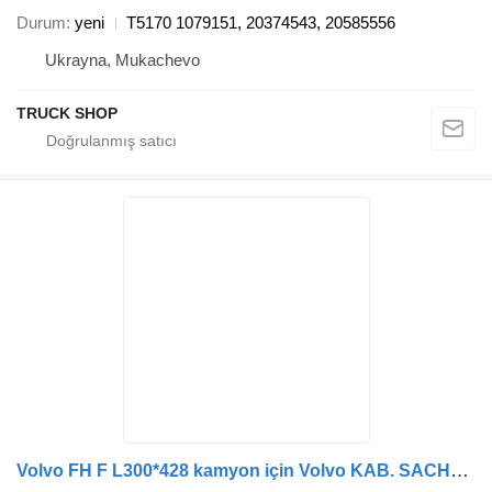
Durum
yeni
T5170 1079151, 20374543, 20585556
Ukrayna, Mukachevo
TRUCK SHOP
Volvo FH F L300*428 kamyon için Volvo KAB. SACHS 315 583, 290 491 amortisör