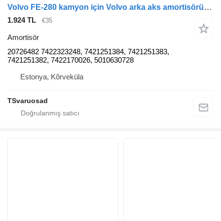
Volvo FE-280 kamyon için Volvo arka aks amortisörü 20726482
1.924 TL
€35
Amortisör
20726482 7422323248, 7421251384, 7421251383,
7421251382, 7422170026, 5010630728
Estonya, Kõrveküla
TSvaruosad