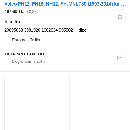
Volvo FH12, FH16, NH12, FH, VNL780 (1993-2014) kamyon için Volvo FH12 1-seeria (01.93-12.02) 20895863 amortisör
487,60 TL
€8,87
Amortisör
20895863 3981920 1062834 995802
dizel
Estonya, Tallinn
TruckParts Eesti OÜ