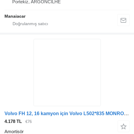
Portekiz, ARGONCILHE
Manaiacar
Volvo FH 12, 16 kamyon için Volvo L502*835 MONROE T5170 amortisör
4.178 TL
€76
Amortisör