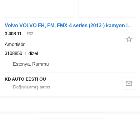
Volvo VOLVO FH, FM, FMX-4 series (2013-) kamyon için Volvo 3198859 amortisör
3.408 TL
€62
Amortisör
3198859
dizel
Estonya, Rummu
KB AUTO EESTI OÜ