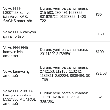
Volvo FH F
Durum: yeni, parça numarası:
L300*428 kamyon
315 583, 290 491 1629722
€30
için Volvo KAB.
001629722, 01629722, 1 629
SACHS amortisör
722
Volvo FH16 kamyon
€150
için amortisör
Volvo FH4 FH5
Durum: yeni, parça numarası:
kamyon için
€100
23111320 21739591
amortisör
Durum: yeni, parça numarası:
Volvo kamyon için
2742153, 112185, 1132427,
€71,53
amortisör
1136811, 2.62284, 890949B, 90-
1768
Volvo FH12 08.93-
Durum: yeni, parça numarası:
kamyon için Volvo
T1179 1629481, 1629920,
€62
L531*886 MONROE
3987961
amortisör