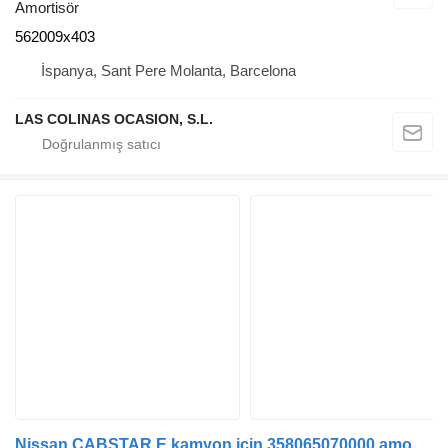
Amortisör
562009x403
İspanya, Sant Pere Molanta, Barcelona
LAS COLINAS OCASION, S.L.
Nissan CABSTAR E kamyon için 358065070000 amortisör