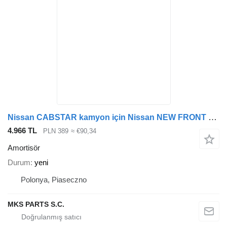
Nissan CABSTAR kamyon için Nissan NEW FRONT SHOCK ABSORBER - GENUINE amortisör
4.966 TL
PLN 389
≈ €90,34
Amortisör
Durum
yeni
Polonya, Piaseczno
MKS PARTS S.C.