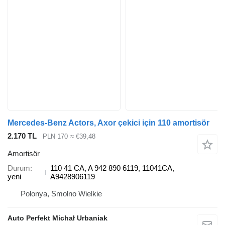
Mercedes-Benz Actors, Axor çekici için 110 amortisör
2.170 TL
PLN 170
≈ €39,48
Amortisör
Durum
110 41 CA, A 942 890 6119, 11041CA,
yeni
A9428906119
Polonya, Smolno Wielkie
Auto Perfekt Michał Urbaniak