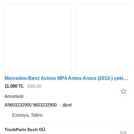
Mercedes-Benz Actros MP4 Antos Arocs (2012-) çekici için Mercedes-Benz arocs 2651 (01.13-) A9603232900 amortisör
11.080 TL
€201,60
Amortisör
A9603232900 9603232900
dizel
Estonya, Tallinn
TruckParts Eesti OÜ