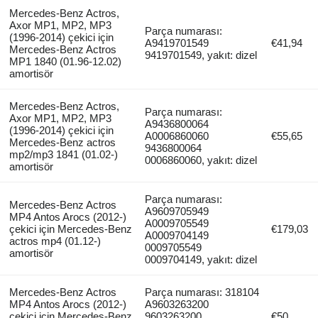
Mercedes-Benz Actros,
Axor MP1, MP2, MP3
Parça numarası:
(1996-2014) çekici için
A9419701549
€41,94
Mercedes-Benz Actros
9419701549, yakıt: dizel
MP1 1840 (01.96-12.02)
amortisör
Mercedes-Benz Actros,
Parça numarası:
Axor MP1, MP2, MP3
A9436800064
(1996-2014) çekici için
A0006860060
€55,65
Mercedes-Benz actros
9436800064
mp2/mp3 1841 (01.02-)
0006860060, yakıt: dizel
amortisör
Parça numarası:
Mercedes-Benz Actros
A9609705949
MP4 Antos Arocs (2012-)
A0009705549
çekici için Mercedes-Benz
€179,03
A0009704149
actros mp4 (01.12-)
0009705549
amortisör
0009704149, yakıt: dizel
Mercedes-Benz Actros
Parça numarası: 318104
MP4 Antos Arocs (2012-)
A9603263200
çekici için Mercedes-Benz
9603263200
€50