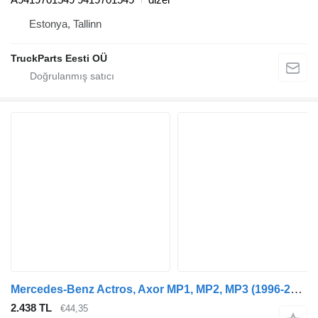
Estonya, Tallinn
TruckParts Eesti OÜ
Mercedes-Benz Actros, Axor MP1, MP2, MP3 (1996-2014) çekici için Mercedes-Benz Actros MP1 1840 (01.96-12.02) A9419701749 amortisör
2.438 TL
€44,35