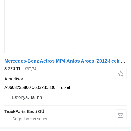
Mercedes-Benz Actros MP4 Antos Arocs (2012-) çekici için Sachs mercedes-benz, sachs arocs 2635 (01.13-) A9603235800 amortisör
3.724 TL
€67,74
Amortisör
A9603235800 9603235800
dizel
Estonya, Tallinn
TruckParts Eesti OÜ