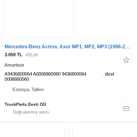
Mercedes-Benz Actros, Axor MP1, MP2, MP3 (1996-2014) çekici için Mercedes-Benz actros mp2/mp3 1846 (01.02-) A9436800064 amortisör
3.059 TL
€55,65
Amortisör
A9436800064 A0006860060 9436800064
dizel
0006860060
Estonya, Tallinn
TruckParts Eesti OÜ