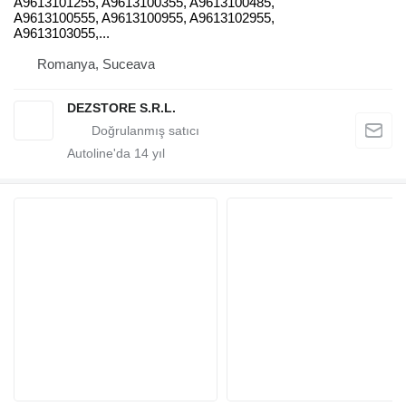
A9613101255, A9613100355, A9613100485,
A9613100555, A9613100955, A9613102955,
A9613103055,...
Romanya, Suceava
DEZSTORE S.R.L.
Autoline'da
14
yıl