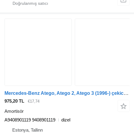
Mercedes-Benz Atego, Atego 2, Atego 3 (1996-) çekici için Mercedes-Benz atego 1828 (01.98-12.04) A9408901119 amortisör
975,20 TL
€17,74
Amortisör
A9408901119 9408901119
dizel
Estonya, Tallinn