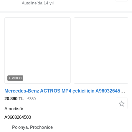
Autoline'da
14
yıl
VIDEO
Mercedes-Benz ACTROS MP4 çekici için A9603264500 amortisör
20.890 TL
€380
Amortisör
A9603264500
Polonya, Prochowice