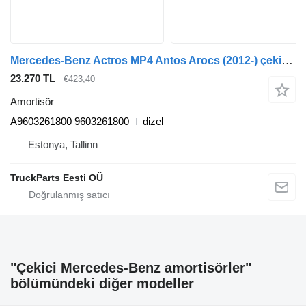
Mercedes-Benz Actros MP4 Antos Arocs (2012-) çekici için Mercedes-Benz arocs 2651 (01.13-) A9603261800 amortisör
23.270 TL
€423,40
Amortisör
A9603261800 9603261800
dizel
Estonya, Tallinn
TruckParts Eesti OÜ
"Çekici Mercedes-Benz amortisörler"
bölümündeki diğer modeller