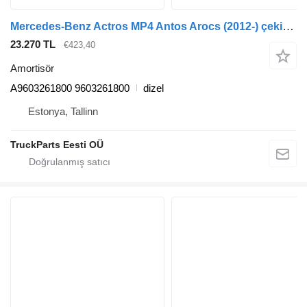
Mercedes-Benz Actros MP4 Antos Arocs (2012-) çekici için Mercedes-Benz arocs 2651 (01.13-) A9603261800 amortisör
23.270 TL
€423,40
Amortisör
A9603261800 9603261800
dizel
Estonya, Tallinn
TruckParts Eesti OÜ