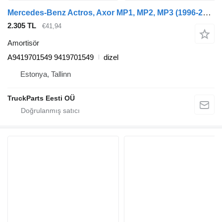
Mercedes-Benz Actros, Axor MP1, MP2, MP3 (1996-2014) çekici için Mercedes-Benz Actros MP1 1840 (01.96-12.02) A9419701549 amortisör
2.305 TL
€41,94
Amortisör
A9419701549 9419701549
dizel
Estonya, Tallinn
TruckParts Eesti OÜ