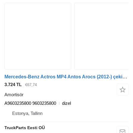
Mercedes-Benz Actros MP4 Antos Arocs (2012-) çekici için Sachs mercedes-benz, sachs arocs 2635 (01.13-) A9603235800 amortisör
3.724 TL
€67,74
Amortisör
A9603235800 9603235800
dizel
Estonya, Tallinn
TruckParts Eesti OÜ