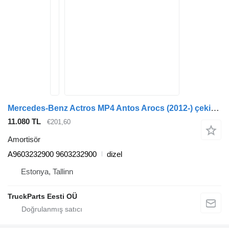
Mercedes-Benz Actros MP4 Antos Arocs (2012-) çekici için Mercedes-Benz arocs 2651 (01.13-) A9603232900 amortisör
11.080 TL
€201,60
Amortisör
A9603232900 9603232900
dizel
Estonya, Tallinn
TruckParts Eesti OÜ