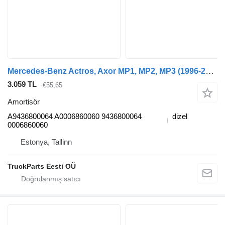
Mercedes-Benz Actros, Axor MP1, MP2, MP3 (1996-2014) çekici için Mercedes-Benz actros mp2/mp3 1841 (01.02-) A9436800064 amortisör
3.059 TL
€55,65
Amortisör
A9436800064 A0006860060 9436800064
dizel
0006860060
Estonya, Tallinn
TruckParts Eesti OÜ