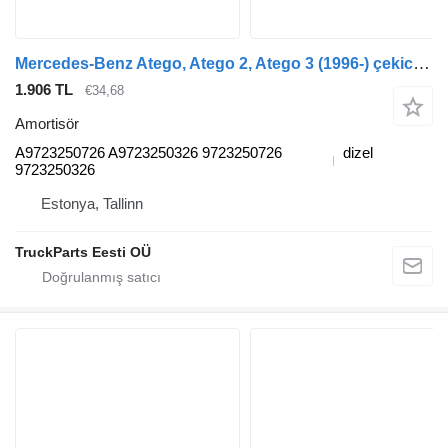
Mercedes-Benz Atego, Atego 2, Atego 3 (1996-) çekici için Mercedes-Benz atego 2 815 (01.04-) A9723250726 amortisör
1.906 TL
€34,68
Amortisör
A9723250726 A9723250326 9723250726
dizel
9723250326
Estonya, Tallinn
TruckParts Eesti OÜ