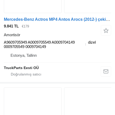
Mercedes-Benz Actros MP4 Antos Arocs (2012-) çekici için Mercedes-Benz actros mp4 (01.12-) A9609705949 amortisör
9.841 TL
€179
Amortisör
A9609705949 A0009705549 A0009704149
dizel
0009705549 0009704149
Estonya, Tallinn
TruckParts Eesti OÜ