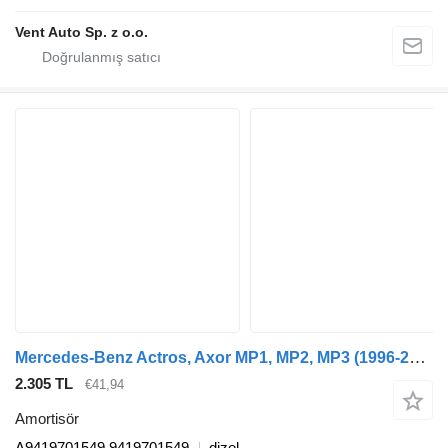
Vent Auto Sp. z o.o.
Mercedes-Benz Actros, Axor MP1, MP2, MP3 (1996-2014) çekici için Mercedes-Benz Actros MP1 1840 (01.96-12.02) A9419701549 amortisör
2.305 TL
€41,94
Amortisör
A9419701549 9419701549
dizel