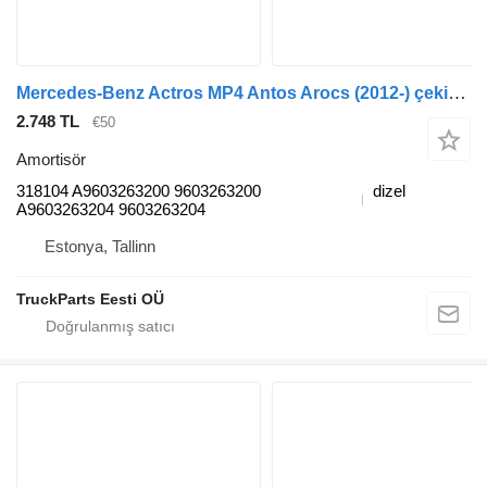
Mercedes-Benz Actros MP4 Antos Arocs (2012-) çekici için Mercedes-Benz actros mp4 2545 (01.13-) 318104 amortisör
2.748 TL
€50
Amortisör
318104 A9603263200 9603263200
dizel
A9603263204 9603263204
Estonya, Tallinn
TruckParts Eesti OÜ