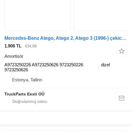
Mercedes-Benz Atego, Atego 2, Atego 3 (1996-) çekici için Mercedes-Benz atego 2 815 (01.04-) A9723250226 amortisör
1.906 TL
€34,68
Amortisör
A9723250226 A9723250626 9723250226
dizel
9723250626
Estonya, Tallinn
TruckParts Eesti OÜ