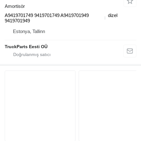
Amortisör
A9419701749 9419701749 A9419701949
dizel
9419701949
Estonya, Tallinn
TruckParts Eesti OÜ