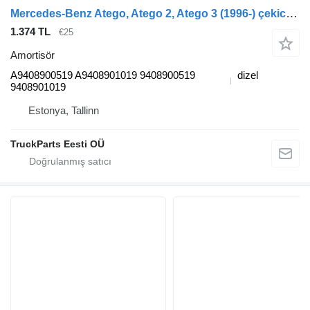
Mercedes-Benz Atego, Atego 2, Atego 3 (1996-) çekici için Sachs atego 1828 (01.98-12.04) A9408900519 amortisör
1.374 TL
€25
Amortisör
A9408900519 A9408901019 9408900519
dizel
9408901019
Estonya, Tallinn
TruckParts Eesti OÜ