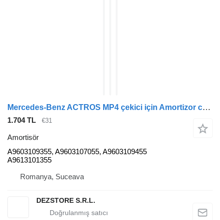
Mercedes-Benz ACTROS MP4 çekici için Amortizor cu arc suspensie cabina spate A9603109355 amortisör
1.704 TL
€31
Amortisör
A9603109355, A9603107055, A9603109455
A9613101355
Romanya, Suceava
DEZSTORE S.R.L.