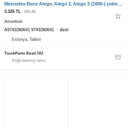
Mercedes-Benz Atego, Atego 2, Atego 3 (1996-) çekici için Mercedes-Benz atego 1223 (01.98-12.04) A9743280641 amortisör
3.325 TL
€60,48
Amortisör
A9743280641 9743280641
dizel
Estonya, Tallinn
TruckParts Eesti OÜ