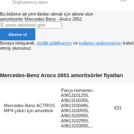
Bu bölüme ait yeni ilanları almak için abone olun
amortisörler
Mercedes-Benz - Arocs 2651
Abone ol
Buraya tıklayarak,
gizlilik politikamızı
ve
kullanıcı anlaşmamızı
kabul
etmiş olursunuz.
Mercedes-Benz Arocs 2651 amortisörler fiyatları
Parça numarası:
A9613101255,
A9613100355,
Mercedes-Benz ACTROS
A9613100485,
€31
MP4 çekici için amortisör
A9613100555,
A9613100955,
A9613102955,
A9613103055,...