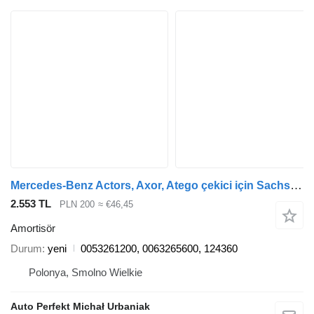
Mercedes-Benz Actors, Axor, Atego çekici için Sachs 0053261200 amortisör
2.553 TL
PLN 200
≈ €46,45
Amortisör
Durum
yeni
0053261200, 0063265600, 124360
Polonya, Smolno Wielkie
Auto Perfekt Michał Urbaniak