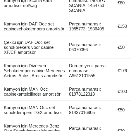
Kamyon için Scania Arka
numarası: 1401877
€80
amortisör sol/sağ
SCANIA, 1454753
SCANIA
Kamyon için DAF Occ set
Parça numarası:
€150
cabineschokdempers amortisör
1955773, 1936405
Çekici için DAF Occ set
Parça numarası:
schokbrekers voor cabine
€50
06070056
XF/CF amortisör
Kamyon için Diversen
Durum: yeni, parça
Schokdemper cabine Mercedes
numarası:
€176
Actros, Antos, Arocs amortisör
A9613101555
Kamyon için MAN Occ
Parça numarası:
€100
cabinekantelcilinder amortisör
81978122318
Kamyon için MAN Occ set
Parça numarası:
€50
schokdempers TGX amortisör
81437016905
Kamyon için Mercedes-Benz
Parça numarası:
Occ Schokdemper Mercedes
€30