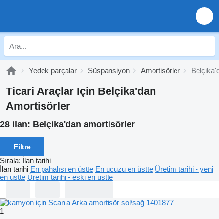
Yedek parçalar
Süspansiyon
Amortisörler
Belçika'
Ticari Araçlar Için Belçika'dan
Amortisörler
28 ilan:
Belçika'dan amortisörler
Filtre
Sırala
:
İlan tarihi
İlan tarihi
En pahalısı en üstte
En ucuzu en üstte
Üretim tarihi - yeni
en üstte
Üretim tarihi - eski en üstte
1