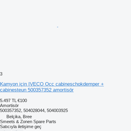
3
Kamyon için IVECO Occ cabineschokdemper +
cabinesteun 500357352 amortisör
5.497 TL
€100
Amortisör
500357352, 504028044, 504003925
Belçika, Bree
Smeets & Zonen Spare Parts
Satıcıyla iletişime geç