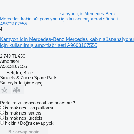
kamyon için Mercedes-Benz
Mercedes kabin süspansiyonu için kullanılmış amortisör seti
A9603107555
4
Kamyon için Mercedes-Benz Mercedes kabin süspansiyonu
için kullanılmış amortisör seti A9603107555
2.748 TL
€50
Amortisör
A9603107555
Belçika, Bree
Smeets & Zonen Spare Parts
Satıcıyla iletişime geç
Portalımızı kısaca nasıl tanımlarsınız?
i̇ş makinesi ilan platformu
i̇ş makinesi satıcısı
i̇ş makinesi üreticisi
hiçbiri / Doğru cevap yok
Bir cevap seçin