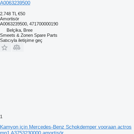
A0063239500
2.748 TL
€50
Amortisör
A0063239500, 471700000190
Belçika, Bree
Smeets & Zonen Spare Parts
Satıcıyla iletişime geç
1
Kamyon için Mercedes-Benz Schokdemper vooraan actros
mp1 A3753230000 amortisör