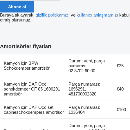
Abone ol
Buraya tıklayarak,
gizlilik politikamızı
ve
kullanıcı anlaşmamızı
kabul
etmiş olursunuz.
Amortisörler fiyatları
Durum: yeni, parça
Kamyon için BPW
numarası:
€35
Schokdemper amortisör
02.3702.60.00
Kamyon için DAF Occ
Parça numarası:
schokdemper CF 85 1696291
1696291,
€40
amortisör
481700002820
Kamyon için DAF Occ set
Parça numarası:
€100
cabineschokdempers amortisör
1936404
Durum: yeni, parça