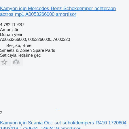
Kamyon için Mercedes-Benz Schokdemper achteraan
actros mp1 A0053266000 amortisör
4.782 TL
€87
Amortisör
Durum
yeni
A0053266000, 0053266000, A000320
Belçika, Bree
Smeets & Zonen Spare Parts
Satıcıyla iletişime geç
2
Kamyon için Scania Occ set schokdempers R410 1720604
1492419 1720604, 1492419 amortisör