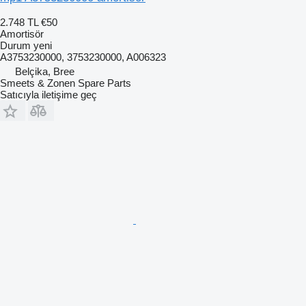
2.748 TL
€50
Amortisör
Durum
yeni
A3753230000, 3753230000, A006323
Belçika, Bree
Smeets & Zonen Spare Parts
Satıcıyla iletişime geç