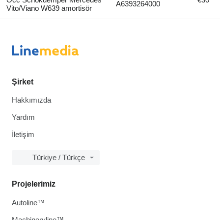
A6393264000
Vito/Viano W639 amortisör
Şirket
Hakkımızda
Yardım
İletişim
Türkiye / Türkçe
Projelerimiz
Autoline™
Machineryline™